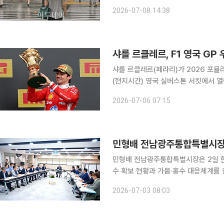
계룡에 호우경보를 발효했다. 강원 영월
2026-07-08 14:38
북 전역, 세종, 전북 고창·김제·진안·무
샤를 르클레르, F1 영국 GP
샤를 르클레르(페라리)가 2026 포뮬러원(F
(현지시간) 영국 실버스톤 서킷에서 열
과했다. 르클레르의 우승은 2024년 
2026-07-06 07:15
승이다. 최근 흐름을 고려하면 의미가
민형배 전남광주통합특별시장,
민형배 전남광주통합특별시장은 2일 
수 확보 현황과 가뭄·홍수 대응체계를 
급 방안을 논의했다. 이번 점검은 최근 삼성과 SK의 호남권 반도체 투자계획 발표 이후 산업용수 공
2026-07-03 08:03
급 여건을 점검하고 첨단산업단지 조성