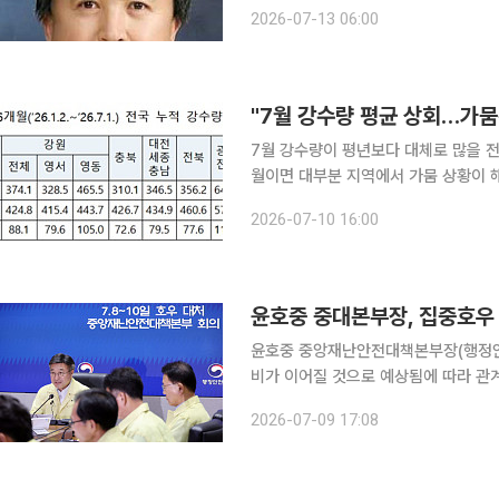
건국 이래 이렇게 크고 어려운 사업을 한꺼번에 시
2026-07-13 06:00
대형 투자로 그동안 지지부진하던 용인
"7월 강수량 평균 상회…가뭄
7월 강수량이 평년보다 대체로 많을 전
월이면 대부분 지역에서 가뭄 상황이 해소될 것으로 예상된다.
뭄 예·경보’를 발표했다. 행안부에 따르면, 최근 6개월간 전국 누적 강수량은 평년(1991~2020년)
2026-07-10 16:00
의 83.6%(403.4㎜) 수준이다. 부산
윤호중 중대본부장, 집중호우 
윤호중 중앙재난안전대책본부장(행정안
비가 이어질 것으로 예상됨에 따라 관
강화하라고 9일 지시했다. 윤 본부장은 이날 오후 중앙재난안전상황실에서 11개 중앙부처와 9개 시
2026-07-09 17:08
·도가 참석한 가운데 중대본 회의를 열