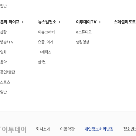
일반
문화·라이프
뉴스발전소
이투데이TV
스페셜리포트
관광
이슈크래커
e스튜디오
방송/TV
요즘, 이거
랭킹영상
영화
그래픽스
음악
한 컷
공연/출판
스포츠
일반
회사소개
이용약관
개인정보처리방침
청소년