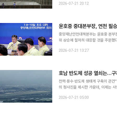
2026-07-21 20:12
동원된 소방력은 수도권·영남·호남·충청
윤호중 중대본부장, 연천 필승
중앙재난안전대책본부는 윤호중 본부장이
위 상승에 철저히 대응할 것을 주문했다고 21일 밝혔다. 윤 본부장
국방부‧경찰청‧소방청과 경기도‧연천군
2026-07-21 13:27
전력·용수·반도체 생태계 구축이 관건“실행력 높일 
의 청사진을 제시한 가운데, 이제는 
실행 전략 마련에 집중해야 한다는 목
2026-07-21 05:00
우할 핵심 과제로 안정적인 전력 공급과