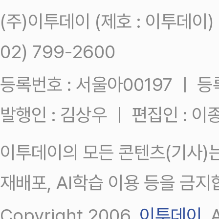
(주)이투데이 (제호 : 이투데이
02) 799-2600
등록번호 : 서울아00197 ㅣ 등록일
발행인 : 김상우 ㅣ 편집인 : 
이투데이의 모든 콘텐츠(기사)는
재배포, AI학습 이용 등을 금지
Copyright 2006.
이투데이
.