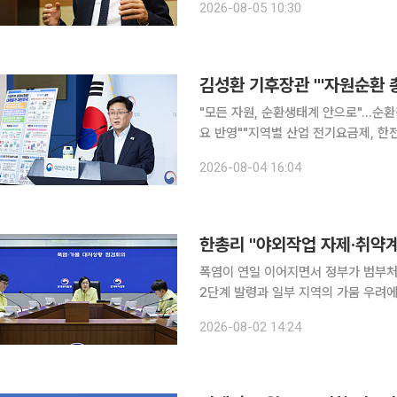
2026-08-05 10:30
가뭄 '경계' 단계에 진입한 밀양댐을 
김성환 기후장관 "'자원순환 
"모든 자원, 순환생태계 안으로"…순
요 반영""지역별 산업 전기요금제, 한전 감당할 수준서
이 기후부 내 '순환경제실' 신설 추진과
2026-08-04 16:04
들고, 이 문제를 총괄할 수 있는 직제
한총리 "야외작업 자제·취약
폭염이 연일 이어지면서 정부가 범부처 대응을 강화한다. 한성숙 
2단계 발령과 일부 지역의 가뭄 우려에
산 피해 최소화, 전력·용수 관리에 총력을 기울라고 긴급 
2026-08-02 14:24
화와 일부 지역 가뭄 피해 우려에 대