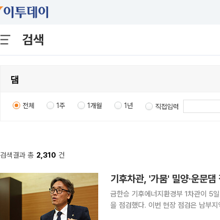
검색
전체
1주
1개월
1년
직접입력
검색결과 총
2,310
건
기후차관, '가뭄' 밀양·운문
금한승 기후에너지환경부 1차관이 5일
을 점검했다. 이번 현장 점검은 남부지역 가뭄으로 인해 용수공급에 대한 주민 우려가 커지면서 각
댐 운영 현황을 살펴보고 안정적인 용수 공급 방