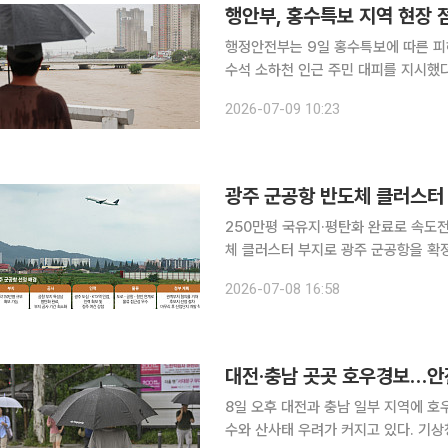
행정안전부는 9일 홍수특보에 따른 피
수석 소하천 인근 주민 대피를 지시했다. 이날 행안부에 따르면 먼저 대청댐 하류 도암교, 논
호강, 아산시 곡교천 등 홍수특보가 
2026-07-09 10:23
점검을 시행하고, 위험 우려 시 지역주
광주 군공항 반도체 클러스터
250만평 국유지·평탄화 완료로 속도전 기대"우
체 클러스터 부지로 광주 군공항을 확
이는 '패스트트랙' 추진에 나서면서 사
2026-07-08 16:58
정적인 전력·용수 공급, 전문 인력 확보
대전·충남 곳곳 호우경보…
8일 오후 대전과 충남 일부 지역에 호
수와 산사태 우려가 커지고 있다. 기상청은 이날 오후 2시 30분 기준 대전과 충남 공주·부여·서천·