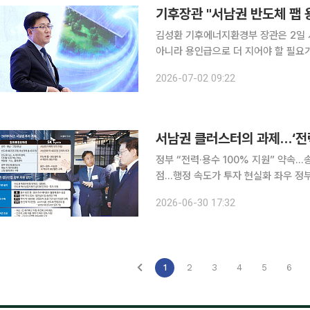
기후장관 "서남권 반도체 팹 
김성환 기후에너지환경부 장관은 2일 
아니라 용인급으로 더 지어야 할 필요가
단에는 삼성전자와 SK하이닉스의 반도체 팹 10기가 
2026-07-02 09:22
'김태현의 정치쇼'에서 "반도체 팹 4
정부 “전력·용수 100% 지원” 약속
점…행정 속도가 투자 현실화 좌우 정부가 서남권을 제2 반도체 생산거점으로 육성하겠다는 청사진
을 내놓으면서 삼성전자와 SK의 825
2026-06-30 17:32
투자 선언만으로 반도체 클러스터가 완
1
2
3
4
5
6