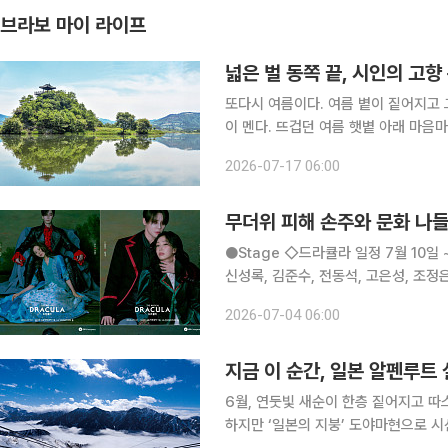
브라보 마이 라이프
넓은 벌 동쪽 끝, 시인의 고향
또다시 여름이다. 여름 볕이 짙어지고 
이 멘다. 뜨겁던 여름 햇볕 아래 마음
겁던 날, 가슴 서늘하게 드리우던 푸르름
2026-07-17 06:00
벌 동쪽 끝으로 옛이야기 지줄대는’ 시
무더위 피해 손주와 문화 나들
●Stage ◇드라큘라 일정 7월 10일 ~ 10월 18일 장소 LG아트센터 서울 연출 데이빗 스완 출연
신성록, 김준수, 전동석, 고은성, 조정
아온 대표 흥행 뮤지컬 ‘드라큘라’는 
2026-07-04 06:00
동안 단 한 사람만을 사랑한 드
지금 이 순간, 일본 알펜루트
6월, 연둣빛 새순이 한층 짙어지고 따
하지만 ‘일본의 지붕’ 도야마현으로 