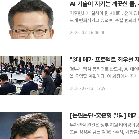
AI 기술이 지키는 깨끗한 물
기후변화가 일상이 된 시대다. 전례 없
르게 변화시키고 있으며, 수질 변화와
지고 있다. 특히 이러한 변화는 단순한
2026-07-16 06:00
적 확보, 나아가 국민의 건강과 재난 
"3대 메가 프로젝트 최우선 
정부가 핵심 동력으로 반도체, AI 데이
을 투입할 계획이다. 이 과정에서 추가
재정지출의 양적·질적 혁신을 통해 투자 여력을 확보할 계
2026-07-13 15:59
이재명 대통령 주재로 ‘2026년 국
[논현논단-홍준형 칼럼] 메
투자결실 관건은 정부 지원 타이밍야당
꼬를 상상을 넘는 엄청난 수치, 사람들은 정신이 없다. 호남·충청·영남을 아우르는 국운을 건 대역사,