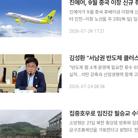
진에어, 9월 중국 이창 신규
진에어가 9월 중국 후베이성 이창에 신규 취항하며
터 인천~이창 노선을 주 2회(목·일) 일정으로 신규
부터 10월 11일까지 매주 목요일과 
2026-07-28 17:21
공항에 현지시간 오후 10시 55분 도착
김성환 "서남권 반도체 클러스
"반도체 팹 4개 운영에 필요한 용수 6
실적…석탄 감축과 산업경쟁력 함께 고려" 김성환 기후에너지환경부 장관은 24일 정부가 
서남권 반도체 클러스터와 관련해 "반
2026-07-24 08:58
가능하다"며 "2029년 말까지 필요한
집중호우로 임진강 필승교 수
소방청은 21일 북한 황강댐 방류와 
급구조통제단을 가동한다고 밝혔다. 한강홍수통제소에 따르면 이날 오후 6시 40분 기준 필승교 수
위는 10.15ｍ를 기록했다. 이는 접경지