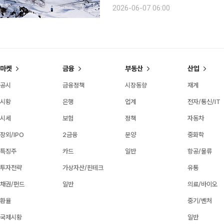
다. 해발 3000m급 고봉들이 병풍처럼 이어진 일본의 ‘다테야마 구로베 알펜루트’. 일 년 중 절반 가
2026-06-07 06:00
까운 시간을 아득한 눈 속에 파묻혀 있
마켓
금융
부동산
산업
공시
금융정책
시장동향
재계
시황
은행
업계
전자/통신/IT
시세
보험
정책
자동차
장외/IPO
2금융
분양
중화학
특징주
카드
일반
항공/물류
투자전략
가상자산/핀테크
유통
채권/펀드
일반
의료/바이오
환율
중기/벤처
국제시황
일반