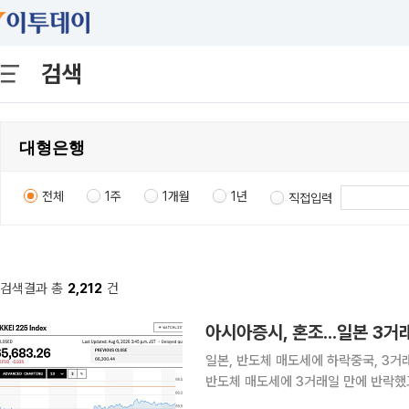
검색
전체
1주
1개월
1년
직접입력
검색결과 총
2,212
건
아시아증시, 혼조...일본 3거
일본, 반도체 매도세에 하락중국, 3거
반도체 매도세에 3거래일 만에 반락했고 
시 닛케이225지수는 전 거래일 대비 61