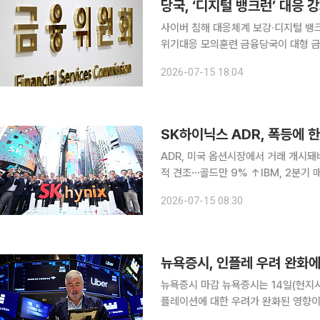
당국, ‘디지털 뱅크런’ 대응
사이버 침해 대응체계 보강·디지털 뱅
위기대응 모의훈련 금융당국이 대형 금융지주와 은행의 위기 대응체계에 사이버 침해와 디지털 뱅
크런 위험을 본격 반영한다. 금융사 유
2026-07-15 18:04
SK하이닉스 ADR, 폭등에 
ADR, 미국 옵션시장에서 거래 개시돼바
적 견조⋯골드만 9% ↑IBM, 2분기 매출 전망 둔화
증서(ADR)가 14일(현지시간) 폭등
2026-07-15 08:30
SK하이닉스 ADR은 이날 뉴욕증시에서
뉴욕증시 마감 뉴욕증시는 14일(현지시간) 상승 종료했다. 반도체주가 강한 반등세를 나타냈고 인
플레이션에 대한 우려가 완화된 영향이
용했다. 뉴욕증권거래소(NYSE)에서 다우존스30산업평균지수는 전 거래일 대비 9.63포인트