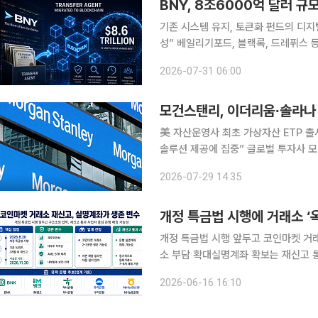
기존 시스템 유지, 토큰화 펀드의 디지
성” 베일리기포드, 블랙록, 드레퓌스
미래 혁신 결합” 월스트리트가 토큰화된 펀드를 위한 인프라 구축에 힘을 쏟는 가운데 뉴욕멜론은행
2026-07-31 06:00
이 블록체인에서 핵심 기록 보관 업무
모건스탠리, 이더리움∙솔라나
美 자산운영사 최초 가상자산 ETP 출
솔루션 제공에 집중” 글로벌 투자사 모건스탠리가 가상자산 포트폴리오를 확장했다. 미국 코인텔레
그래프는 29일(현지시각) 모건스탠리
2026-07-29 14:35
다고 전했다. 펀드 포트폴리오를 비트
개정 특금법 시행에 거래소 ‘옥
개정 특금법 시행 앞두고 코인마켓 거래
소 부담 확대실명계좌 확보는 재신고 통과 이후에도 
대한 진입규제가 강화되면서 국내 코인
2026-06-16 16:10
금융정보법이 8월 20일부터 시행될 