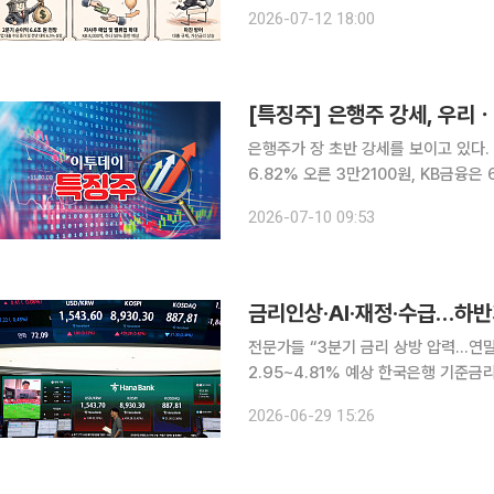
일 한국거래소에 따르면 지난 주 코스피와
2026-07-12 18:00
하며 거래를 마쳤다. 이 기간 KRX 은행
은행주가 장 초반 강세를 보이고 있다. 10일 한국거래소에 따르면 우리금융지주는 전 거래일 대비
6.82% 오른 3만2100원, KB금융은
금융지주(6.39%), iM금융지주(5.08
2026-07-10 09:53
행(5.37%), 신한지주(4.67%),
금리인상·AI·재정·수급…하반
전문가들 “3분기 금리 상방 압력…연말엔
2.95~4.81% 예상 한국은행 기준금리 인상과 연방준비제도(Fed·연준) 통화정책, AI 반도체 경기,
확대 재정정책, 내년 국고채 발행물량 
2026-06-29 15:26
29일 채권시장 전문가들은 올 하반기