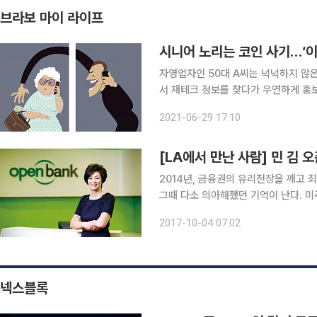
브라보 마이 라이프
시니어 노리는 코인 사기…‘이
자영업자인 50대 A씨는 넉넉하지 않은
서 재테크 정보를 찾다가 우연하게 홍보
리고 리딩방 소개로 암호화폐 거래소에
2021-06-29 17:10
났고, 바로 환전 요청했다
[LA에서 만난 사람] 민 김 
2014년, 금융권의 유리천장을 깨고 
그때 다소 의아해했던 기억이 난다. 미
을 뿐 아니라 당시 3명의 여성 행장이
2017-10-04 07:02
행장. 그녀는 미주 한인 은행가의 대모로
넥스블록