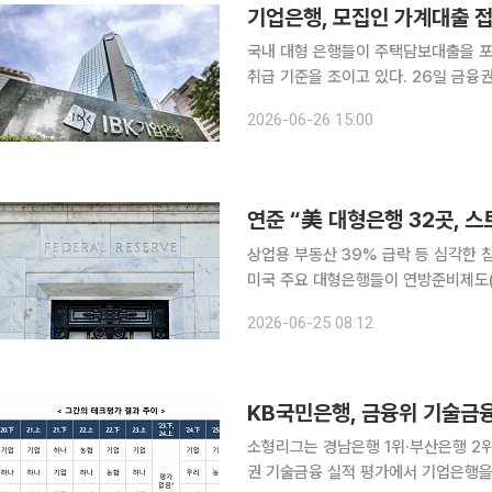
기업은행, 모집인 가계대출 
국내 대형 은행들이 주택담보대출을 포
취급 기준을 조이고 있다. 26일 금융권에 따르면 기업은행은 25일부터 대출모집인을 통한 가계대
출 신규 접수를 일시 중단했다. 대출모
2026-06-26 15:00
급한다. 아울러 8월부터 대출상담
상업용 부동산 39% 급락 등 심각한 
미국 주요 대형은행들이 연방준비제도(F
은행은 가상의 심각한 경기침체 상황에
2026-06-25 08:12
기업에 대한 지출을 지속할 수 있는 충
KB국민은행, 금융위 기술금
소형리그는 경남은행 1위·부산은행 2위기술금융 
권 기술금융 실적 평가에서 기업은행을 제치고 대형리