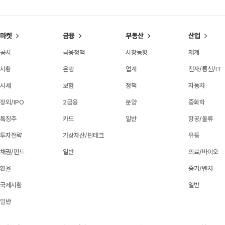
마켓
금융
부동산
산업
공시
금융정책
시장동향
재계
시황
은행
업계
전자/통신/IT
시세
보험
정책
자동차
장외/IPO
2금융
분양
중화학
특징주
카드
일반
항공/물류
투자전략
가상자산/핀테크
유통
채권/펀드
일반
의료/바이오
환율
중기/벤처
국제시황
일반
일반