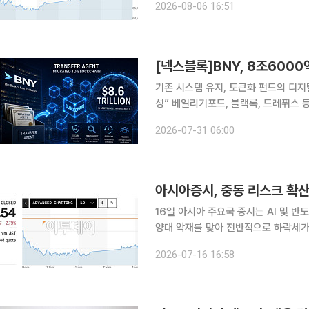
2026-08-06 16:51
는 9.68포인트(0.24%) 상승한 405
기존 시스템 유지, 토큰화 펀드의 디지
성” 베일리기포드, 블랙록, 드레퓌스
미래 혁신 결합” 월스트리트가 토큰화된 펀드를 위한 인프라 구축에 힘을 쏟는 가운데 뉴욕멜론은행
2026-07-31 06:00
이 블록체인에서 핵심 기록 보관 업무
아시아증시, 중동 리스크 확
16일 아시아 주요국 증시는 AI 및 
양대 악재를 맞아 전반적으로 하락세가 이어졌다. 전날 미국 뉴욕 증시가 
힘입어 상승 마감했음에도, 아시아 시
2026-07-16 16:58