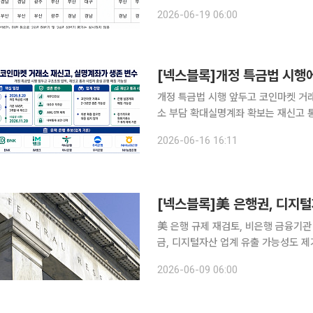
가위원회를 열고 이런 내용의 '2025
2026-06-19 06:00
금융의 안정적 공급·관리를 위해 반기
개정 특금법 시행 앞두고 코인마켓 거래
소 부담 확대실명계좌 확보는 재신고 통과 이후에도 
대한 진입규제가 강화되면서 국내 코인
2026-06-16 16:11
금융정보법이 8월 20일부터 시행될 
[넥스블록]美 은행권, 디지
美 은행 규제 재검토, 비은행 금융기관
금, 디지털자산 업계 유출 가능성도 제기 미국 은행 규제당국이 은행 규제를 완화할 전망이다.
내 디지털자산의 불확실성을 줄이고 디
2026-06-09 06:00
털 시장구조 법안인 클래리티법안이 