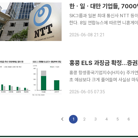
한ㆍ일ㆍ대만 기업들, 700
SK그룹과 일본 최대 통신사 NTT 등
한다. 8일 연합뉴스에 따르면 니혼게이자이신문(닛케이)과 요미우리신문은 NTT가 차세대 광통신
기술인 ‘아이온’(IOWN)의 상용화를
2026-06-08 21:21
자은행과 공동으로 펀드를 설립해 출자
홍콩 항셍중국기업지수(H지수) 주가연계
초 예상보다 크게 줄어들며 사실상 마
가 안정적인 방어주로서 다시 주목받고 있다. 5일 금융투자업계에 따르면 금융감독
2026-06-05 07:35
심의위원회를 열고 KB국민·신한·하나·
1
2
3
4
5
6