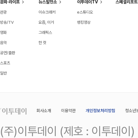
문화·라이프
뉴스발전소
이투데이TV
스페셜리포트
관광
이슈크래커
e스튜디오
방송/TV
요즘, 이거
랭킹영상
영화
그래픽스
음악
한 컷
공연/출판
스포츠
일반
회사소개
이용약관
개인정보처리방침
청소년
(주)이투데이 (제호 : 이투데이