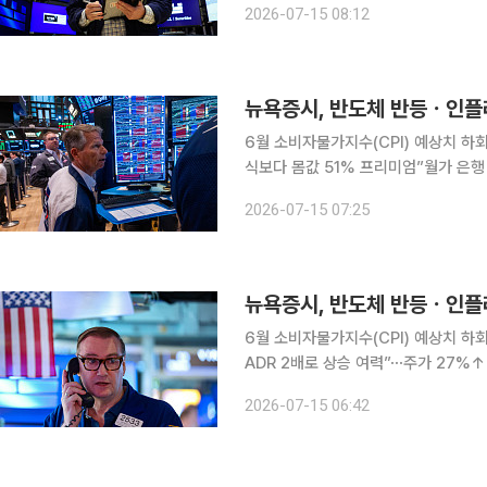
2026-07-15 08:12
(0.02%) 오른 5만2508.27에 
6월 소비자물가지수(CPI) 예상치 하회
식보다 몸값 51% 프리미엄”월가 은행 
에 25%↓트럼프, 해협 통행료 20% 하루만에 번복 뉴욕증시는 14일(
2026-07-15 07:25
도체주가 강한 반등세를 나타냈고 인
뉴욕증시, 반도체 반등ㆍ인플레
6월 소비자물가지수(CPI) 예상치 하
ADR 2배로 상승 여력”⋯주가 27%↑
행료 20% 하루만에 번복 뉴욕증시는 14일(현지시간) 상승 종료했다. 반도체주가 강한 반등세를 나
2026-07-15 06:42
타냈고 인플레이션에 대한 우려가 완화