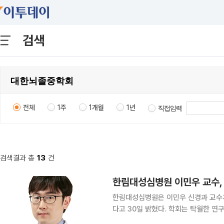
검색
전체
1주
1개월
1년
직접입력
검색결과 총
13
건
한림대성심병원 이민우 교수,
한림대성심병원은 이민우 신경과 교수
다고 30일 밝혔다.​ 학회는 탁월한 연구 업적을 이룬 40세 이하 연구자 한 명에게 매년 상을 수여한
다. 이 교수는 최근 2년간 뇌혈관질환 관