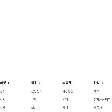
마켓
금융
부동산
산업
공시
금융정책
시장동향
재계
시황
은행
업계
전자/통신/IT
시세
보험
정책
자동차