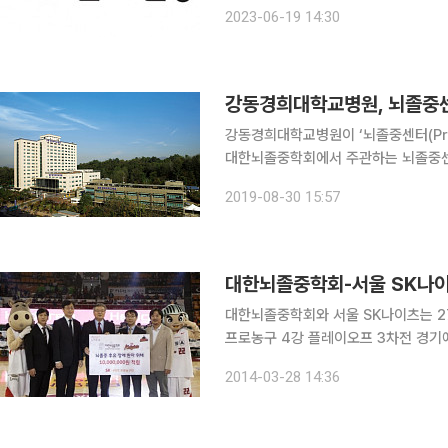
는 핵심 데이터베이스에 등록된 환자는 15만 건을 
2023-06-19 14:30
뇌졸중학회의 지원사업으로 2001년에
강동경희대학교병원, 뇌졸중센
강동경희대학교병원이 ‘뇌졸중센터(Prima
대한뇌졸중학회에서 주관하는 뇌졸중센터
교육 등 뇌졸중 치료의 안전성 및 질 
2019-08-30 15:57
여하는 제도다. 이번 인증은 △
대한뇌졸중학회-서울 SK나이츠
대한뇌졸중학회와 서울 SK나이츠는 27
프로농구 4강 플레이오프 3차전 경기에
후유장애 환자들에게 기부한다고 28일 밝혔다. 이번 기부금은 얼굴마비, 팔·다
2014-03-28 14:36
포함하는 뇌졸중의 3대 증상에 대한 