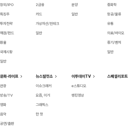
장외/IPO
2금융
분양
중화학
특징주
카드
일반
항공/물류
투자전략
가상자산/핀테크
유통
채권/펀드
일반
의료/바이오
환율
중기/벤처
국제시황
일반
일반
문화·라이프
뉴스발전소
이투데이TV
스페셜리포트
관광
이슈크래커
e스튜디오
방송/TV
요즘, 이거
랭킹영상
영화
그래픽스
음악
한 컷
공연/출판