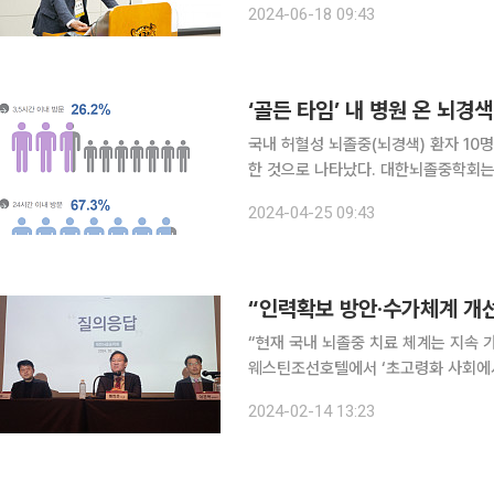
2024-06-18 09:43
수중증응급질환의 국내 현황과 문제점 
‘골든 타임’ 내 병원 온 뇌경색
국내 허혈성 뇌졸중(뇌경색) 환자 10명
한 것으로 나타났다. 대한뇌졸중학회는 한국뇌졸중등록사업(KSR)의 데이터를 분석해 25일 최초로
발간한 ‘뇌졸중 팩트시트 2024(Stroke F
2024-04-25 09:43
에서 이런 문제점을 지적했다.
“인력확보 방안·수가체계 개
“현재 국내 뇌졸중 치료 체계는 지속 가능성을 담보할 
웨스틴조선호텔에서 ‘초고령화 사회에서
색’ 기자간담회를 열고 뇌졸중 치료시스템 구
2024-02-14 13:23
적인 노인 질환으로, 환자 수가 지속해