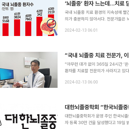
‘뇌졸중’ 환자 느는데…치료 
국내 뇌졸중 치료 환경의 지속성에 빨
의가 충분하지 않아서다. 전문가들은 
수급 상황은 더욱 악화할 것이라고 경고한다. 12일 건강보험심사평가원 통계를 보면
2024-02-13 06:01
자는 꾸준히 늘고 있다. 국내 뇌졸중 환자
“국내 뇌졸중 치료 전문가, 
“아무런 대가 없이 365일 24시간 ‘온콜’을 자처
환자를 치료할 전문의가 사라지고 있다
피해 의사들이 떠나는 것이다. 신경과 
2024-02-13 06:00
체에서는 피·안·성(피부과, 안과, 성형
대한뇌졸중학회 “한국뇌졸중등
대한뇌졸중학회가 운영 주인 한국뇌졸중등록사
자 등록 30만 건을 달성했다고 19일 