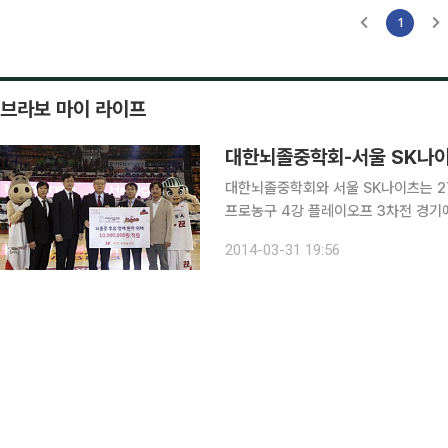
1
브라보 마이 라이프
대한뇌졸중학회-서울 SK나이츠
대한뇌졸중학회와 서울 SK나이츠는 27
프로농구 4강 플레이오프 3차전 경기에
후유장애 환자들에게 기부한다고 28일 밝혔다. 이번 기부금은 얼굴마비, 팔·다
2014-03-31 19:56
포함하는 뇌졸중의 3대 증상에 대한 