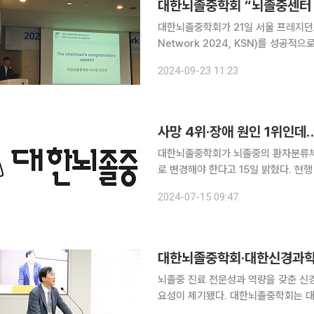
대한뇌졸중학회 “뇌졸중센터 
대한뇌졸중학회가 21일 서울 프레지던트 
Network 2024, KSN)를 성공적으로 개최했다고 23
해 필요한 뇌졸중 네트워크 기반을 마
2024-09-23 11:23
번째로 진행됐다. 대한뇌졸중학회 이
사망 4위·장애 원인 1위인데
대한뇌졸중학회가 뇌졸중의 환자분류체
로 변경해야 한다고 15일 밝혔다. 
치료받기 어려워진다는 것이 학회의 우려다. 정부는 제5차 의료개혁특별위원회를 통
2024-07-15 09:47
급종합병원의 일반병상은 최대 15%까
대한뇌졸중학회·대한신경과학회
뇌졸중 진료 전문성과 역량을 갖춘 신경
요성이 제기됐다. 대한뇌졸중학회는 대한신경과학회와 지난 15일 서울대학교병원 이건희홀에서 ‘신
경계 필수의료와 급성뇌졸중 인증의 제