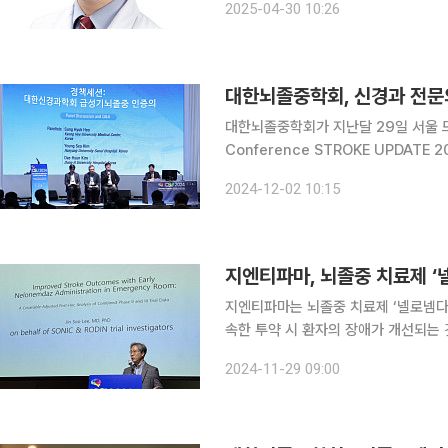
2025-04-30 10:26
로 게재했다. 뇌졸중 후 인지장애 및 
대한뇌졸중학회, 신경과 전문의
대한뇌졸중학회가 지난달 29일 서울 드
Conference STROKE UPDATE
의로 인정받았다고 2일 밝혔다. 급성 뇌졸중 인증의는 급성기 뇌졸중 진료에 전문적인 자격과 능력
2024-12-02 10:15
을 갖춘 신경과 의사를 인증함으로써
지엔티파마, 뇌졸중 치료제 
지엔티파마는 뇌졸중 치료제 ‘넬로넴다즈
속한 투약 시 환자의 장애가 개선되는 것으로 확인됐다
석 연구결과는 이진수 아주대 의과대학 
2024-11-29 09:00
뇌졸중학회 국제학술대회(ICSU 2024