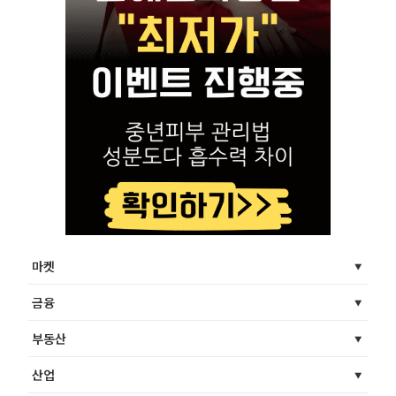
마켓
금융
부동산
산업