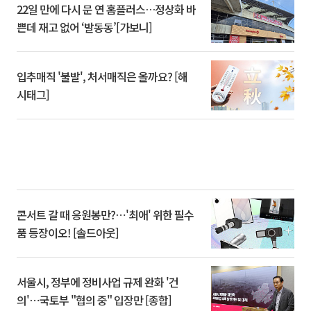
22일 만에 다시 문 연 홈플러스…정상화 바
쁜데 재고 없어 ‘발동동’[가보니]
입추매직 '불발', 처서매직은 올까요? [해
시태그]
콘서트 갈 때 응원봉만?⋯'최애' 위한 필수
품 등장이오! [솔드아웃]
서울시, 정부에 정비사업 규제 완화 '건
의'⋯국토부 "협의 중" 입장만 [종합]