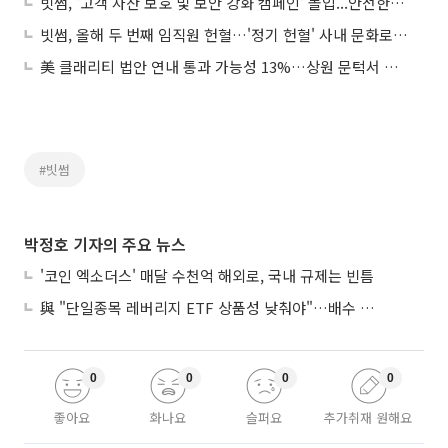
빗썸, '고객 자산 보호 및 보안 강화 캠페인' 돌입...안전한 거래 환경 조성 주력
빗썸, 올해 두 번째 임직원 헌혈…'정기 헌혈' 사내 문화로 안착
美 클래리티 법안 연내 통과 가능성 13%…상원 문턱서 제동
#빗썸
박정호 기자의 주요 뉴스
'코인 엑소더스' 매달 수천억 해외로, 국내 규제는 빈틈
與 "단일종목 레버리지 ETF 상품성 낮춰야"…배수 조정안도 거론
0
0
0
0
좋아요
화나요
슬퍼요
추가취재 원해요