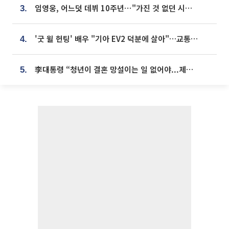
임영웅, 어느덧 데뷔 10주년⋯"가진 것 없던 시절, 내 앞엔 20명의 팬뿐"
3.
'굿 윌 헌팅' 배우 "기아 EV2 덕분에 살아"…교통사고 후 안전성 극찬
4.
李대통령 “청년이 결혼 망설이는 일 없어야...제도상 불이익 조사”
5.