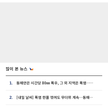
많이 본 뉴스
동해안은 시간당 80㎜ 폭우, 그 외 지역은 폭염…‘극과 극 날씨’
1.
[내일 날씨] 폭염 한풀 꺾여도 무더위 계속⋯동해안 이틀 연속 비
2.