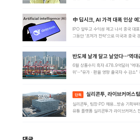
인프라 확충 계획을 내년도 예산안에 반
中 딥시크, AI 가격 대폭 인상 
IPO 앞두고 수익성 제고 나서 중국 대표
그동안 ‘초저가 전략’으로 미국과 중국
가된다. 블룸버그통신에 따르면 딥시크는
반도체 날개 달고 날았다⋯'역대급
6월 상품수지 흑자 478.9억달러 '역대
위'⋯"유가ㆍ환율 영향 출국자 수 감소" 
급 수출 호조가 매달 이어지면서 6월 
대 기
실리콘투, 라이브커머스팀 
단독
실리콘투, 팀장·PD 채용…방송 기획부
유통 플랫폼 실리콘투가 라이브커머스 전
나섰다. 국내 화장품을 해외 유통망에 공
댓글