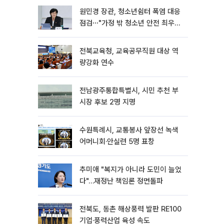
원민경 장관, 청소년쉼터 폭염 대응
점검⋯"가정 밖 청소년 안전 최우
선"
전북교육청, 교육공무직원 대상 역
량강화 연수
전남광주통합특별시, 시민 추천 부
시장 후보 2명 지명
수원특례시, 교통봉사 앞장선 녹색
어머니회·안실련 5명 표창
추미애 "복지가 아니라 도민이 늘었
다"…재정난 책임론 정면돌파
전북도, 동촌 해상풍력 발판 RE100
기업·풍력산업 육성 속도