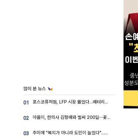
많이 본 뉴스
포스코퓨처엠, LFP 시장 뚫었다…배터리사와 대규모 장기 공급 합의
01
아옳이, 한의사 김형배와 벌써 200일⋯꽃다발 들고 "프러포즈 아냐"
02
추미애 "복지가 아니라 도민이 늘었다"…재정난 책임론 정면돌파
03