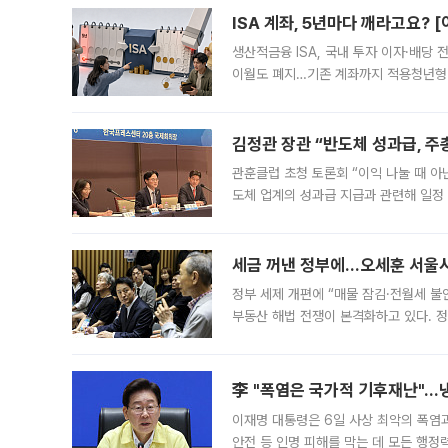
ISA 계좌, 5년마다 깨라고요? 
생산적금융 ISA, 국내 투자 이자·배당
이월도 폐지…기존 계좌까지 적용청년형 
는 5년마다 계좌를 해지하라는 건가요?”
편을
김정관 장관 “반도체 성과급, 
관훈클럽 초청 토론회 “이익 나눌 때 아
도체 업계의 성과급 지급과 관련해 일정
최근 상법·자본시장법 개정으로 기업 지
세금 꺼낸 정부에…오세훈 서울시장
정부 세제 개편에 “매물 잠김·전월세 불
부동산 해법 전쟁이 본격화하고 있다. 
드를 꺼내자 서울시는 전·월세 부담만 
李 "폭염은 국가적 기후재난"…냉
이재명 대통령은 6일 사상 최악의 폭염
안전 등 인명 피해를 막는 데 모든 행