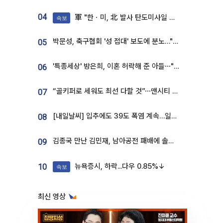
04
軍 "한ㆍ미, 北 발사 탄도미사일 제원 정밀분석 중"
속보
박문성, 축구협회 '성 접대' 보도에 분노…"다 말아먹으려고 작정했나"
05
'특종세상' 방은희, 이혼 허락해 준 아들⋯"너무 잘 커줬다" 오열
06
“골키퍼로 세워도 최선 다할 것”⋯맨시티 누네스, 주전 경쟁 각오 [인터뷰]
07
[내일날씨] 입추에도 39도 폭염 계속…일부 지역 소나기
08
김종국 만난 김민재, 남아공전 패배에 솔직한 속내⋯"선수들도 못하긴 했다"
09
뉴욕증시, 하락...다우 0.85%↓
10
속보
최신 영상