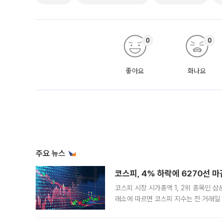
0
0
좋아요
화나요
주요 뉴스
코스피, 4% 하락에 6270선 마
코스피 시장 시가총액 1, 2위 종목인 
래소에 따르면 코스피 지수는 전 거래일 대
1.81% 내린 6478.75에 출발한 코
다. 이날 오전