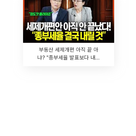
부동산 세제개편 아직 끝 아
냐? "종부세율 발표보다 내릴
것" 장기거주·양도세 전망 I 집
땅지성 I 김인만, 진미윤