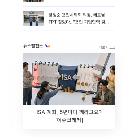
장정순 용인시의회 의장, 베트남
FPT 찾았다…"용인 기업협력 뒷받
침"
뉴스발전소
ISA 계좌, 5년마다 깨라고요?
[이슈크래커]