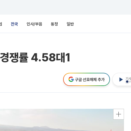
업
전국
인사/부음
동정
일반
경쟁률 4.58대1
기사
구글 선호매체 추가