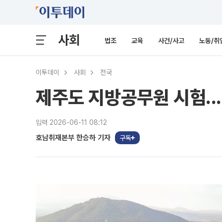
사회
법조
교육
사건/사고
노동/취
이투데이
사회
전국
제주도 지방공무원 시험...
입력 2026-06-11 08:12
호남취재본부 한승하 기자
구독