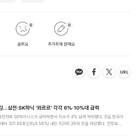
0
0
슬퍼요
추가취재 원해요
감…삼전·SK하닉 '와르르' 각각 6%·10%대 급락
삼성전자와 SK하이닉스가 급락하면서 지수가 4% 넘게 하락했다. 6일 한국거
비 301.88포인트(4.58%) 내린 6296.38에 장을 마감했다. 전장보다
스피는 장중 한때 6550.94까지 오르기도 했으나 6238.32까지 밀리기도 했