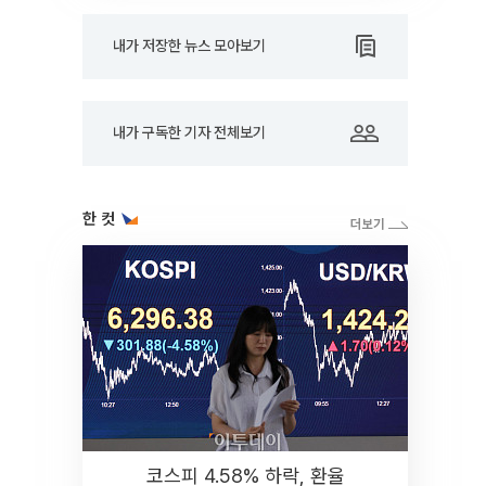
내가 저장한 뉴스 모아보기
내가 구독한 기자 전체보기
한 컷
코스피 4.58% 하락, 환율