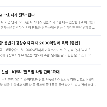
영하는 방안도 검토하라고 주문했다. 이 대통령은 이날 폭염·가뭄 대
예고⋯‘초저가 전략’ 접나
 AI 기업 딥시크가 6일 AI 서비스 전반의 가격을 대폭 인상한다고 예고했다.
 경쟁사들을 압박하며 시장 판도를 뒤흔들어온 만큼 이례적인 전략 변화로 평
 이날 공지를 통해 구체적인 인상 폭은 공개하지 않았지만 상당한 수
' 상반기 경상수지 흑자 2000억달러 육박 [종합]
급'⋯상품수출도 첫 1000억달러대 여행수지도 두 달 연속 흑자 '역대 2
국내 경상수지가 유례없는 '반도체 수출' 날개를 달고 훨훨 날고 있다. 역대
경상수지 뿐 아니라 상반기 경상수지 흑자도 2000억달러에 근접하며 사상 최
신설…K뷰티 ‘글로벌 라방 판매’ 확대
터 손익 관리 에이피알·닥터멜락신도 틱톡샵 라이브방송 강화 글로벌 K뷰티
담팀을 신설하고 틱톡샵 등 글로벌 플랫폼을 통한 라이브 방송 판매 확대에
급하는 데서 한발 더 나아가 방송 기획과 상품 구성, 출연자 섭외, 손익