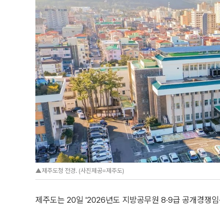
▲제주도청 전경. (사진제공=제주도)
제주도는 20일 '2026년도 지방공무원 8·9급 공개경쟁임