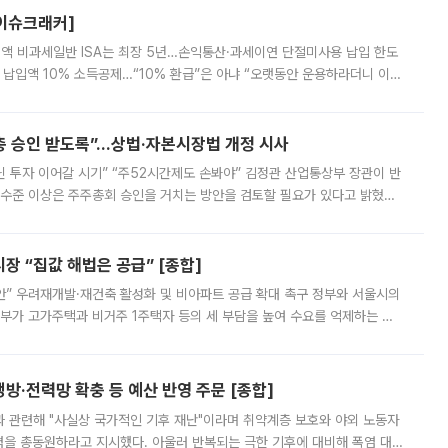
[이슈크래커]
 전액 비과세일반 ISA는 최장 5년…손익통산·과세이연 단절미사용 납입 한도
납입액 10% 소득공제…“10% 환급”은 아냐 “오랫동안 운용하라더니 이제
 ‘만능 절세 통장’으로 불리는 개인종합자산관리계좌(ISA)가 두 갈래로 개
주총 승인 받도록”…상법·자본시장법 개정 시사
닌 투자 이어갈 시기” “주52시간제도 손봐야” 김정관 산업통상부 장관이 반
 수준 이상은 주주총회 승인을 거치는 방안을 검토할 필요가 있다고 밝혔다.
배구조와 주주권 강화 논의가 이어지는 가운데, 핵심 연구인력에 대한
 “집값 해법은 공급” [종합]
안” 우려재개발·재건축 활성화 및 비아파트 공급 확대 촉구 정부와 서울시의
정부가 고가주택과 비거주 1주택자 등의 세 부담을 높여 수요를 억제하는 카
키울 것이라며 세금이 아닌 공급이 근본적인 처방이라고 전면 반박했다.
방·전력망 확충 등 예산 반영 주문 [종합]
과 관련해 "사실상 국가적인 기후 재난"이라며 취약계층 보호와 야외 노동자
정력을 총동원하라고 지시했다. 아울러 반복되는 극한 기후에 대비해 폭염 대응