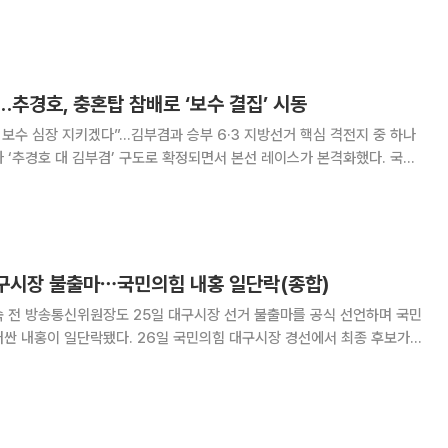
초반부터 팽팽한 접전 양상을 보이고 있다. 경제부총리 출신과 국무총리
 지역 선거를 넘어 전국 정치 지형의 바로
추경호, 충혼탑 참배로 ‘보수 결집’ 시동
키겠다”…김부겸과 승부 6·3 지방선거 핵심 격전지 중 하나
 ‘추경호 대 김부겸’ 구도로 확정되면서 본선 레이스가 본격화했다. 국민
수를, 더불어민주당은 ‘대구 정치 교체’를 앞세우며 대구 민심 쟁탈전에 들어
시장 후보로 확정된 추경호 의원은 27
 대구시장 불출마⋯국민의힘 내홍 일단락(종합)
숙 전 방송통신위원장도 25일 대구시장 선거 불출마를 공식 선언하며 국민
러싼 내홍이 일단락됐다. 26일 국민의힘 대구시장 경선에서 최종 후보가
으로 인한 국민의힘의 대구시장 선거 불확실성이 상당 부분 해소될 것으로
씨는 지난달 22일 당 공천관리위원회가 유력 주자였던