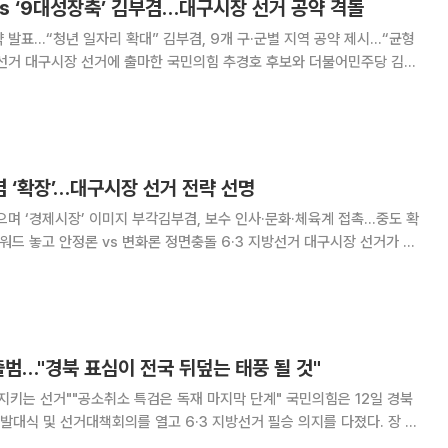
vs ‘9대성장축’ 김부겸…대구시장 선거 공약 격돌
약 발표…“청년 일자리 확대” 김부겸, 9개 구·군별 지역 공약 제시…“균형
거리와 지역 균형발전을 이끌 핵심 공약을 각각 발표하며 정책 정면 대결
구의 역사·예술 자산을 경제 성장 동
부겸 ‘확장’…대구시장 선거 전략 선명
으며 ‘경제시장’ 이미지 부각김부겸, 보수 인사·문화·체육계 접촉…중도 확
정론 vs 변화론 정면충돌 6·3 지방선거 대구시장 선거가 중
 국민의힘 후보와 김부겸 더불어민주당 후보의 선거 전략이 뚜렷하게 갈
업단지와 경제·직능단체를 촘촘히 훑으며 ‘
출범…"경북 표심이 전국 뒤덮는 태풍 될 것"
선거""공소취소 특검은 독재 마지막 단계" 국민의힘은 12일 경북
식 및 선거대책회의를 열고 6·3 지방선거 필승 의지를 다졌다. 장 대
에서 "오늘 받는 공천장은 국민의힘과 대한민국을 지키라는 국민과 당원들