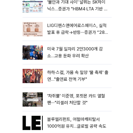
'불안과 기대 사이' 널뛰는 SK하이
닉스…증권가 "HBM4·LTA 기반 펀
터멘털 견고"
LIG디펜스앤에어로스페이스, 실적
발표 후 급락→반등⋯증권가 “28년
까지 튼튼”
미국 7월 일자리 2만3000개 감
소…고용 둔화 우려 확산
하하·스컬, 가뭄 속 밀양 '물 축제' 출
연…"출연료 전액 기부"
'차쥐뿔' 이준영, 포켓몬 카드 열혈
팬⋯"리셀러 처단할 것"
블루엘리펀트, 어펄마캐피탈서
1000억원 유치…글로벌 공략 속도