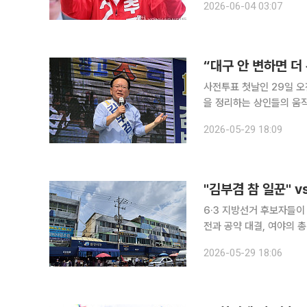
2026-06-04 03:07
만들겠다
“대구 안 변하면 
사전투표 첫날인 29일 오
을 정리하는 상인들의 움
을 찾았다. 김 후보는 약 15분간 시장 곳곳을 돌며 상인들과 악수를 하고 시민들에게 인사했다. 일부
2026-05-29 18:09
시민들은 휴대전화로 사진
6·3 지방선거 후보자들이
전과 공약 대결, 여야의 
은 물론 부산·대구·충청까
2026-05-29 18:06
출범 이후 처음 치러지는 