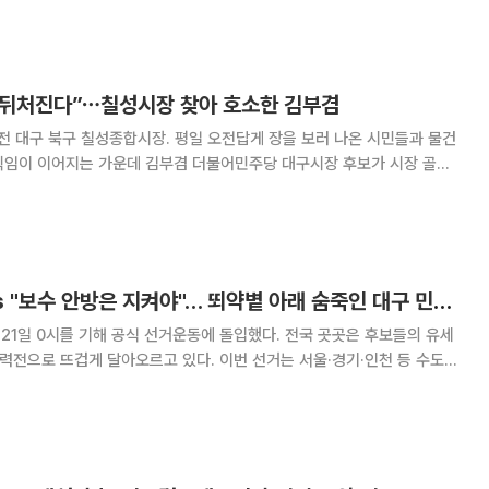
"고 밝혔다. 추 당선인은 이날 당선 인사를 통해 "위대한 선
더 뒤처진다”⋯칠성시장 찾아 호소한 김부겸
전 대구 북구 칠성종합시장. 평일 오전답게 장을 보러 나온 시민들과 물건
직임이 이어지는 가운데 김부겸 더불어민주당 대구시장 후보가 시장 골목
을 찍거나 함께 사진 촬영을 요청했고,
"김부겸 참 일꾼" vs "보수 안방은 지켜야"… 뙤약볕 아래 숨죽인 대구 민심 [6ㆍ3 선거 풍향계]
 21일 0시를 기해 공식 선거운동에 돌입했다. 전국 곳곳은 후보들의 유세
총력전으로 뜨겁게 달아오르고 있다. 이번 선거는 서울·경기·인천 등 수도권
지 전국 민심의 향배를 가를 중대 분수령으로 평가된다. 특히 이재명 정부
전국 단위 선거라는 점에서 단순한 지방