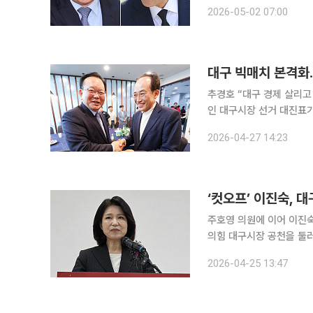
량급 맞대결’로 압축되며 
2026-05-02 07:00
출신 간 대결이라는 점에서
대구 빅매치 본격화…
추경호 “대구 경제 살리고 보수 심장 지
인 대구시장 선거 대진표가
의힘은 ‘보수의 심장’ 사
2026-04-27 14:23
갔다. 국민의힘의 대구
‘컷오프’ 이진숙,
주호영 의원에 이어 이진
의힘 대구시장 공천을 둘
확정 발표되면 공천 갈등
2026-04-25 13:47
보인다. 갈등의 불