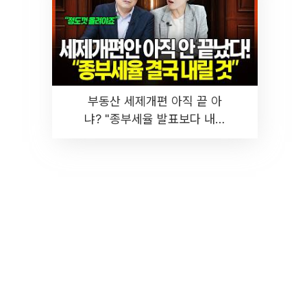
부동산 세제개편 아직 끝 아
냐? "종부세율 발표보다 내릴
것" 장기거주·양도세 전망 I 집
땅지성 I 김인만, 진미윤