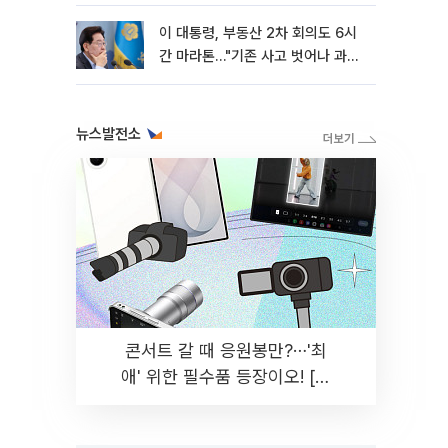
이 대통령, 부동산 2차 회의도 6시
간 마라톤…"기존 사고 벗어나 과감
히 실천"
뉴스발전소
콘서트 갈 때 응원봉만?⋯'최
애' 위한 필수품 등장이오! [솔
드아웃]