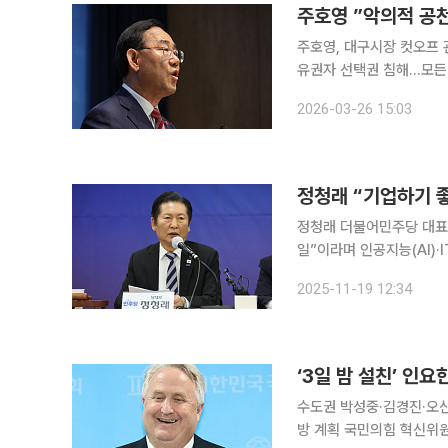
주호영 ”악의적 공
주호영, 대구시장 컷오프 
유권자 선택권 침해…모든 경우의 수 준비” 주호영 국민의힘
정에 대해 “보복·표적 공
2026-03-26 15:03
했다. 주 의원은 이날
정청래 “기업하기 좋
정청래 더불어민주당 대표
일”이라며 인공지능(AI)·IT 규제 해소를 약속했다
린 산업혁신 정책간담회에 
2025-11-19 12:34
서 이같이 
‘3일 밤 설친’ 인요
수도권 박성중·김경진·오신
방 계획 국민의힘 혁신위원회가 26일 인요한 혁신위원장을 포함해 총 13명의 구성을 완료했다. 혁