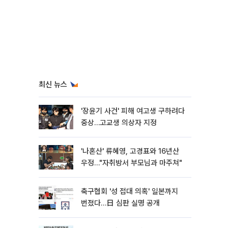
최신 뉴스
'장윤기 사건' 피해 여고생 구하려다
중상…고교생 의상자 지정
'나혼산' 류혜영, 고경표와 16년산
우정…"자취방서 부모님과 마주쳐"
축구협회 '성 접대 의혹' 일본까지
번졌다…日 심판 실명 공개