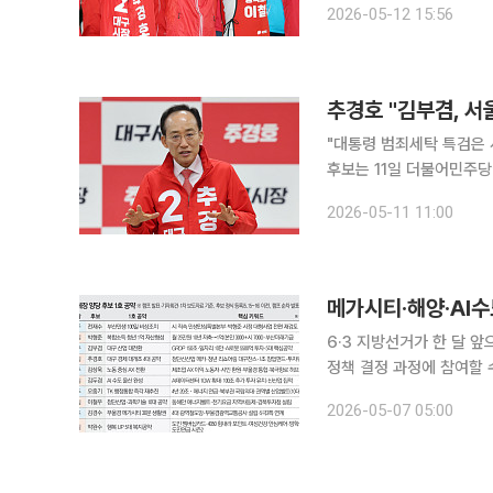
2026-05-12 15:56
의 명령"이라며 "기쁜 마
추경호 "김부겸, 
"대통령 범죄세탁 특검은 사법쿠데
후보는 11일 더불어민주당
며 "대한민국 헌법과 법치를 흔드는 
2026-05-11 11:00
"민주당은 국민을 위한 정
6·3 지방선거가 한 달 
정책 결정 과정에 참여할 
과 산업 지도를 결정한다.
2026-05-07 05:00
년의 청구서다. 반도체, 