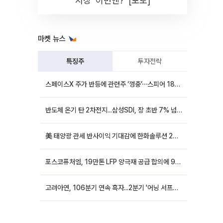
시장 '이번엔?' [포토]
마켓 뉴스
특징주
투자전략
스페이스X 주가 반등에 관련주 ‘껑충’⋯스피어 18%ㆍ에이치브이엠 12%↑
반도체 온기 탄 2차전지...삼성SDI, 장 초반 7% 넘게 껑충
美 태양광 관세 반사이익 기대감에 한화솔루션 20%대·OCI홀딩스 14%대 급등
포스코퓨처엠, 19만톤 LFP 양극재 공급 합의에 9%대 강세
고려아연, 106분기 연속 흑자...2분기 '어닝 서프라이즈'에 장 초반 12%대 강세