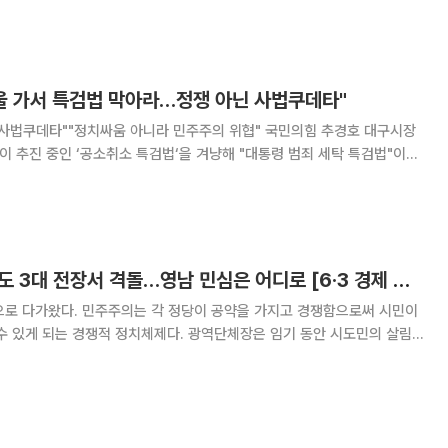
음보다 무거운 마음으로 받아달라"고 말했다.
서울 가서 특검법 막아라…정쟁 아닌 사법쿠데타"
타""정치싸움 아니라 민주주의 위협" 국민의힘 추경호 대구시장
이 추진 중인 ‘공소취소 특검법‘을 겨냥해 "대통령 범죄 세탁 특검법"이라
위험한 도발"이라고 비판했다. 추 후보는 이날 페이스북에서
당이라고 볼 수 없다"며 "집단적으로
메가시티·해양·AI수도 3대 전장서 격돌…영남 민심은 어디로 [6·3 경제 공약 해부⑤]
앞으로 다가왔다. 민주주의는 각 정당이 공약을 가지고 경쟁함으로써 시민이
수 있게 되는 경쟁적 정치체제다. 광역단체장은 임기 동안 시도민의 살림
 각 당 후보들이 쏟아낸 경제 공약은 단순한 선거용 구호가 아니라 임기 4
바이오, 행정통합을 두고도 후보별 해법은