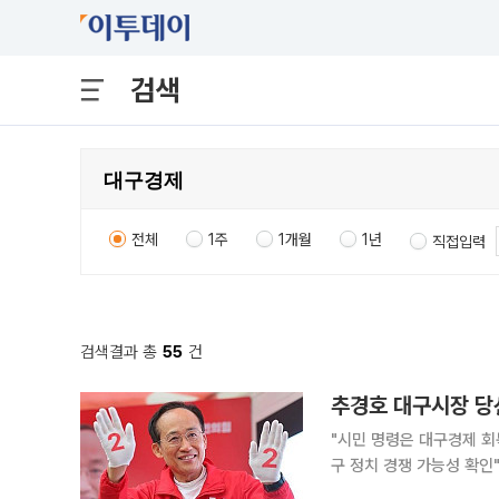
검색
전체
1주
1개월
1년
직접입력
검색결과 총
55
건
"시민 명령은 대구경제 
구 정치 경쟁 가능성 확인" 추경호 국민의힘 대구시장 당선인은 4일 "무너진 대구경제를 다시 
고 대구의 저력을 다시 깨