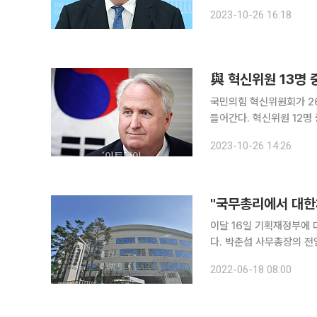
신위원 12명 중 여성이 7
2023-10-26 16:18
인요한 혁신위는 내일(27
與 혁신위원 13명 
국민의힘 혁신위원회가 2
들어간다. 혁신위원 12명 중 여
국회의원은 유일하게 박성중
2023-10-26 14:26
민의당 소속으로 국회의원
"국무총리에서 대한
이달 16일 기획재정부에
다. 박춘섭 사무총장의 전
석열 정부의 인사 키워드가
2022-06-18 08:00
지한 가운데 그동안 가지