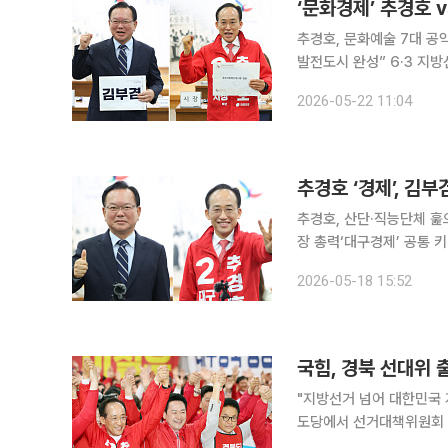
‘문화경제’ 추경호 
추경호, 문화예술 7대 공
발전도시 완성” 6·3 지방선거 대구시장 선거에 출마한 국민의힘 추경호 후보와 더불어민주당 김부
겸 후보가 대구의 미래 먹
2026-05-22 11:04
에 나섰다. 추 후보는 대
추경호 ‘경제’, 김
추경호, 산단·직능단체 훑
장 총력‘대구경제’ 공통 키워드 놓고 안
반전에 접어들면서 추경호
2026-05-18 15:52
리고 있다. 추 후보는 산
국힘, 경북 선대위 
"지방선거 넘어 대한민국 지키는 
도당에서 선거대책위원회 발대
표는 이날 선대위 발대식