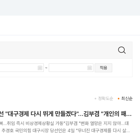
~
적용
정확도순
최신순
추경호 대구시장 당선 "대구경제 다시 뛰게 만들겠다"…김부겸 "개인의 패배일 뿐"
회복…취임 즉시 비상경제상황실 가동"김부겸 "변화 열망은 지지 않아…대
살리
우라는 시민 여러분의 준엄한 명령을 받들겠다"며 "대구경제를 다시 뛰게