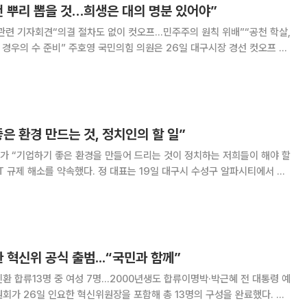
천 뿌리 뽑을 것…희생은 대의 명분 있어야”
관련 기자회견“의결 절차도 없이 컷오프…민주주의 원칙 위배”“공천 학살,
 의원은 26일 대구시장 경선 컷오프 결
천”이라고 반발하며 ”공천권을 악용하는 구조를 반드시 바로잡겠다”고 말
 국회 소통관에서 기자회견을 열고 “이정현
은 환경 만드는 것, 정치인의 할 일”
가 “기업하기 좋은 환경을 만들어 드리는 것이 정치하는 저희들이 해야 할
. 정 대표는 19일 대구시 수성구 알파시티에서 열
참석해 “대구 경제의 회복을 위해서도 수성 알파시티가 잘 돼야 된다”면
말했다. 정 대표는 “스피어 AX 대표님 얘기를
한 혁신위 공식 출범...“국민과 함께”
환 합류13명 중 여성 7명...2000년생도 합류이명박·박근혜 전 대통령 예