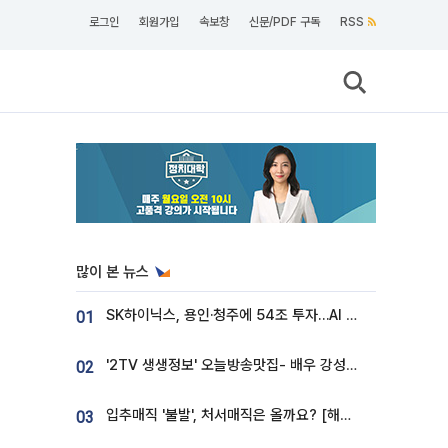
로그인
회원가입
속보창
신문/PDF 구독
RSS
많이 본 뉴스
SK하이닉스, 용인·청주에 54조 투자…AI 메모리 생산기지 키운다
01
'2TV 생생정보' 오늘방송맛집- 배우 강성진 단골! 쌀국수ㆍ푸팟퐁 커리 맛집 '블○○○'
02
입추매직 '불발', 처서매직은 올까요? [해시태그]
03