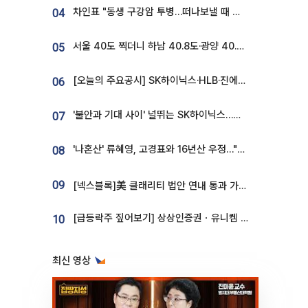
차인표 "동생 구강암 투병…떠나보낼 때 가장 힘들었다”
04
서울 40도 찍더니 하남 40.8도·광양 40.2도…전국 '펄펄'
05
[오늘의 주요공시] SK하이닉스·HLB·진에어·포스코홀딩스·네이버·대우건설 등
06
'불안과 기대 사이' 널뛰는 SK하이닉스…증권가 "HBM4·LTA 기반 펀터멘털 견고"
07
'나혼산' 류혜영, 고경표와 16년산 우정…"자취방서 부모님과 마주쳐"
08
09
[넥스블록]美 클래리티 법안 연내 통과 가능성 13%…상원 문턱서 제동
[급등락주 짚어보기] 상상인증권ㆍ유니켐 2연속, 본느 6연속 ‘상한가’⋯M&A 훈풍 분 증시
10
최신 영상