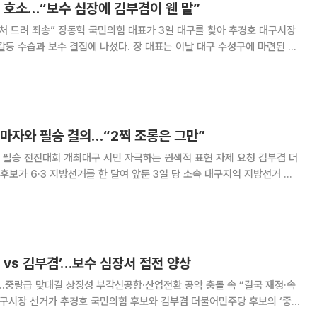
 호소…“보수 심장에 김부겸이 웬 말”
가 3일 대구를 찾아 추경호 대구시장
결집에 나섰다. 장 대표는 이날 대구 수성구에 마련된 추
 “공천 과정에서 대구 시민들께 상처를 드리고 걱정을 끼친 데 대해 당
모든 책임은 당대표에게 있다”고 밝혔다
출마자와 필승 결의…“2찍 조롱은 그만”
승 전진대회 개최대구 시민 자극하는 원색적 표현 자제 요청 김부겸 더
보가 6·3 지방선거를 한 달여 앞둔 3일 당 소속 대구지역 지방선거 출
보는 이날 대구 북구 엑스코에서 열린 민주
승 전진대회에 참석해 지방선거 출마자들과 함께
 vs 김부겸’…보수 심장서 접전 양상
'…중량급 맞대결 상징성 부각신공항·산업전환 공약 충돌 속 “결국 재정·속