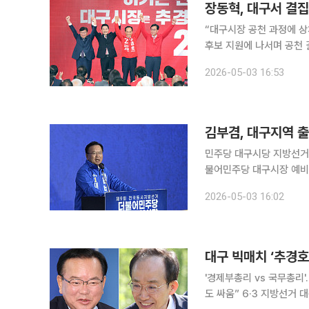
장동혁, 대구서 결집
“대구시장 공천 과정에 상처 드려 죄송” 장동혁 국민의힘 대표
후보 지원에 나서며 공천 갈등 수습과 보수 
후보 선거사무소 개소식에서
2026-05-03 16:53
대표로서 죄송하다”며 “
김부겸, 대구지역 
민주당 대구시당 지방선거 필
불어민주당 대구시장 예비후
마자들과 한자리에 모여 필승 결의를 다졌다. 김 예비후
2026-05-03 16:02
당 대구시당 지방선거 필
대구 빅매치 ‘추경호
'경제부총리 vs 국무총리
도 싸움” 6·3 지방선거 대구시장 선거가 추경호 국민의힘 후보와 김부겸 더불어민주당 후보의 ‘중