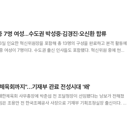
명이고, 수도권 출신 전·현직 의원들도 포함됐다. ‘국민과 함께’로 명명한
일)부터 본격 활동에 들어간
중 7명 여성...수도권 박성중·김경진·오신환 합류
6일 인요한 혁신위원장을 포함해 총 13명의 구성을 완료하고 본격 활동에
성이 7명이다. 수도권 출신 인사들도 포함됐다. 혁신위원 중에 현역
(재선·서울 서초을) 의원 1명이다. 전직 의원 중에서는 20대 국회 때 국
을 지낸 검사 출신 김경진 동대
체육회까지"…기재부 관료 전성시대 '왜'
 대한체육회 사무총장에 박춘섭 전 조달청장이 선임됐다는 낭보가 전해졌
임은 조용만 전 한국조폐공사 사장으로 기재부 기획조정실장 출신이다. 윤
 검사와 기재부로 규정될 만큼 현 정부의 출범으로 가장 많은 자리를 차
 않던 자리까지 기재부 출신들로 채워지면서 기재부