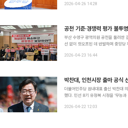
2026-04-26 14:28
한다. 보궐선거 동시 실시 데드라인을 
부산 수영구 광역의원 공천을 둘러싼 갈
선 없이 컷오프된 데 반발하며 중앙당 재심과 법적 
라 공천 과정 전반의 정당성을 겨냥한 
2026-04-23 16:44
자회견을 열고 “아무런 결격 사유도 
박찬대, 인천시장 출마 공식 
더불어민주당 원내대표 출신 박찬대 의원
했다. 민선 8기 유정복 시정을 '무능과 
이투데이 취재를 종합하면, 박찬대 의
2026-04-22 12:03
을 열고 "인천을 위해 남김없이 쏟아붓