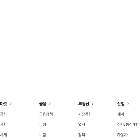
마켓
금융
부동산
산업
공시
금융정책
시장동향
재계
시황
은행
업계
전자/통신/IT
시세
보험
정책
자동차