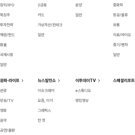
장외/IPO
2금융
분양
중화학
특징주
카드
일반
항공/물류
투자전략
가상자산/핀테크
유통
채권/펀드
일반
의료/바이오
환율
중기/벤처
국제시황
일반
일반
문화·라이프
뉴스발전소
이투데이TV
스페셜리포트
관광
이슈크래커
e스튜디오
방송/TV
요즘, 이거
랭킹영상
영화
그래픽스
음악
한 컷
공연/출판