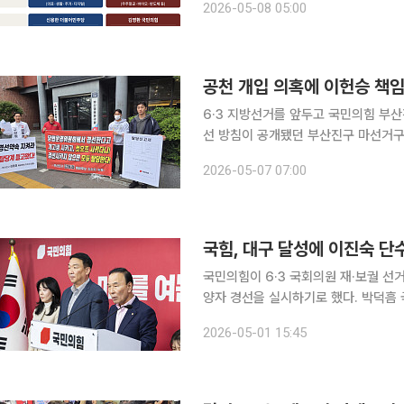
2026-05-08 05:00
년의 청구서다. 반도체, 바이오, 행정
공천 개입 의혹에 이헌승 책임
6·3 지방선거를 앞두고 국민의힘 부산
선 방침이 공개됐던 부산진구 마선거구
보 밀어주기 의혹과 공천 개입 논란까지 번지는 양상이다. 논란
2026-05-07 07:00
예비후보인 김동효 후보가 있다. 김 
국힘, 대구 달성에 이진숙 
국민의힘이 6·3 국회의원 재·보궐 선거
양자 경선을 실시하기로 했다. 박덕흠
이 같은 내용의 공관위 회의 결과를 발표했다. 부산 북갑은 한동훈 전 대표가 무소
2026-05-01 15:45
지역으로, 박민식 전 국가보훈부 장관과