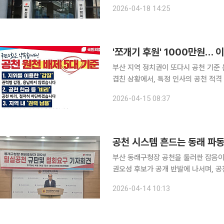
이 확산되며 이른바 '공관위 무용론'까지 고개를 드는 분위기
2026-04-18 14:25
정에서 각 지역 당협위원장과 현역 국
'쪼개기 후원' 1000만원… 
부산 지역 정치권이 또다시 공천 기준
겹친 상황에서, 특정 인사의 공천 적격
적용은 흔들린다는 지적이다. 핵심은 부산진2 선거구 이대석 시의원을 둘러싼 '쪼개기 후원' 의혹이
2026-04-15 08:37
다. 언론 보도와 시민단체 고발에 따르면
공천 시스템 흔드는 동래 파동
부산 동래구청장 공천을 둘러싼 잡음이 
권오성 후보가 공개 반발에 나서며, 공
랐다. 권 후보는 기자회견에서 "공개 여론조사 2위였음에도 아무런 설명 없이 배제됐다"며 "1위와 3
2026-04-14 10:13
위만 경선에 올린 결정은 상식과 민심