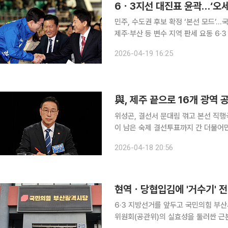
6ㆍ3지선 대진표 윤곽…‘오세훈
민주, 수도권 후보 확정 ‘본선 모드’…
제주·부산 등 변수 지역 판세 요동 6·3 지방선거를 40여 일 앞두고 여야 광역단체장 대진표가 윤곽
을 드러내고 있다. 수도권과 영남권을
2026-04-19 16:25
시작됐다. 19일 정치권에 따르면 
與, 제주 끝으로 16개 광역 
위성곤, 결선서 문대림 꺾고 본선 직
이 남은 숙제 결선투표까지 간 더불어민주당 제주도지사 경선이 위성곤 의원의 손을 들어줬다. 민주
당은 2월 27일 강원 우상호 후보 
2026-04-18 20:56
16곳 모두 매듭지었다. 같은 날 국민
6·3 지방선거를 앞두고 국민의힘 부
위원회(공관위)의 실효성을 둘러싼 근