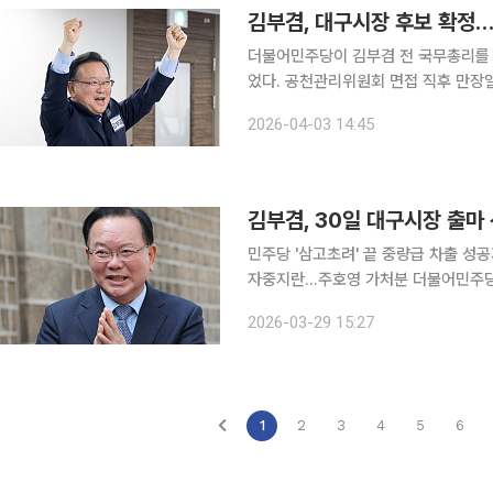
김부겸, 대구시장 후보 확정…
더불어민주당이 김부겸 전 국무총리를 
었다. 공천관리위원회 면접 직후 만장
전환할 방침이다. 민주당 공천관리위원회는 3일 서울 여의도 중앙당사에서 대구시장 후보 면접 심
2026-04-03 14:45
사를 진행한 뒤 김 전 총리를 후보로 
김부겸, 30일 대구시장 출마
민주당 '삼고초려' 끝 중량급 차출 성
자중지란…주호영 가처분 더불어민주당이 '보수의 심장' 대구에 총리 출신 카드를 꺼내들었다. 김부
겸 전 국무총리가 30일 6·3 지방선거
2026-03-29 15:27
뤄진 중량급 등판으로, 대구의 선거 
1
2
3
4
5
6