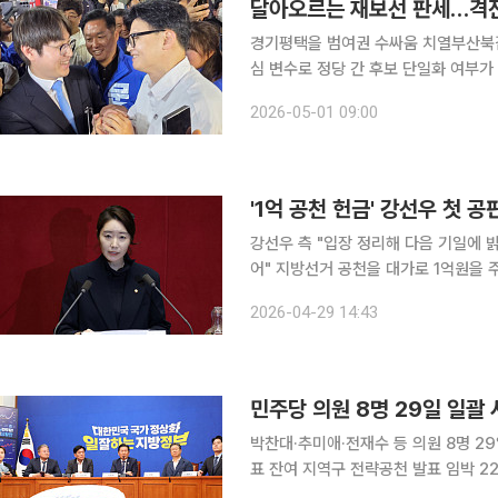
달아오르는 재보선 판세…격
경기평택을 범여권 수싸움 치열부산북갑 양강구도 선점 신경전
심 변수로 정당 간 후보 단일화 여부가 
인사들이 출사표를 던진 지역에서 단일화와 관
2026-05-01 09:00
르면 6월 3일 지방선거와 함께 치러
'1억 공천 헌금' 강선우 첫 공
강선우 측 "입장 정리해 다음 기일에 
어" 지방선거 공천을 대가로 1억원을 주고받은 혐의를 받는 강선우 무소속 의원과 김경 전 서울시의
원의 1심 재판이 시작됐다. 강 의원 
2026-04-29 14:43
엇갈린 행보를 보였다. 서
민주당 의원 8명 29일 일괄 사
박찬대·추미애·전재수 등 의원 8명 29
표 잔여 지역구 전략공천 발표 임박 22대 국회의원 9명이 한 주 사이 동시에 자리를 비운다. 더불어
민주당 6·3 지방선거 광역단체장 후보