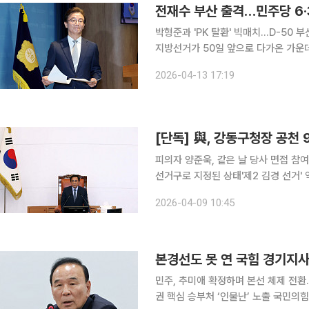
전재수 부산 출격…민주당 6·
박형준과 'PK 탈환' 빅매치…D-50 부
지방선거가 50일 앞으로 다가온 가운
완성을 눈앞에 뒀다. 서울·경기·인천에 
2026-04-13 17:19
경
[단독] 與, 강동구청장 공천 
피의자 양준욱, 같은 날 당사 면접 참여
선거구로 지정된 상태'제2 김경 선거' 역풍 우려 당내 경계감 
울 강동구청장 후보 공천 문제를 논의하
2026-04-09 10:45
의혹'에 연루돼 피의자 신분으로 전환
본경선도 못 연 국힘 경기지사
민주, 추미애 확정하며 본선 체제 전
권 핵심 승부처 ‘인물난’ 노출 국민의힘이 6·3 지방선거 경기도지사 후보를 추가 공모하기로 하면서