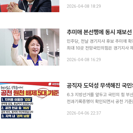
광역단체장 공천 경쟁에서 더불어민주당
2026-04-08 18:29
를 확정하며 본선 체제로 전환한 시점
추미애 본선행에 동시 재보선 
민주당, 전날 경기지사 후보 추미애 
최대 10곳 전망국민의힘은 경기지사 재공모 구인난 추미애 더불어민주당 
기도지사 후보로 확정되면서 민주당의 
2026-04-08 16:29
퇴로 같은 날 치러지는 국회의원 재보
공직자 도덕성 무색해진 국민의
6.3 지방선거를 앞두고 국민의 힘 부산시당 
전과기록증명이 확인되면서 공천 기준을
시당 공천관리위원회 심사를 거쳐 별다
2026-04-06 22:37
서 "공천 시스템이 국민의 눈높이랑 