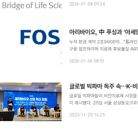
2026-01-08 09:24
파트너십
누적 판권 계약 2조9900억…“톱라인 이후 인도 계약 추진”
구용 알츠하이머 치료제 후보물질 AR10
다고 6일 밝혔다. 계약 규모는 약 63
2026-01-06 08:51
2조9900억 원에 이른다
글로벌 빅파마 독주 속⋯K-
글로벌 빅파마들이 비만치료제 시장을 
이 제시됐다. 25일 서울 삼성동오크우드 프리미어 코엑스에서 열린 ‘제5회 제약·바이오 산업 혁신
포럼’에서는 비만치료제 플랫폼 개발, 
2025-11-25 16:25
등 국내 기업이 글로벌 경쟁력을 확보할