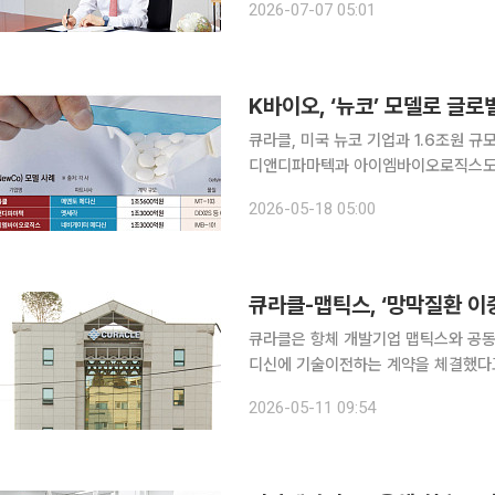
2026-07-07 05:01
구개발(R&D)과 원료의약품(API)을 
큐라클, 미국 뉴코 기업과 1.6조원 
디앤디파마텍과 아이엠바이오로직스도 같은 방식 국내 바이오 기업들이 ‘뉴코(NewCo)’ 전략을
세워 글로벌 자본시장 공략에 나서고 
2026-05-18 05:00
구조와 개발 전략, 자금 조달 구조 측
큐라클-맵틱스, ‘망막질환 이
큐라클은 항체 개발기업 맵틱스와 공동 
디신에 기술이전하는 계약을 체결했다고 11일 밝혔다. 이번 계약에 따
달러(약 116억원)의 선급금을 수령한다
2026-05-11 09:54
9억8750만달러를 포함해 최대 10억