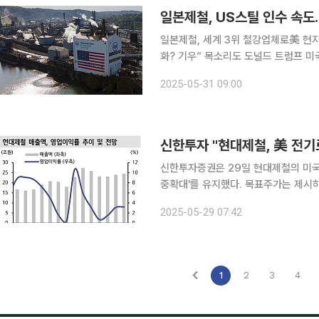
일본제철, US스틸 인수 속도
일본제철, 세계 3위 철강업체로美 현
화? 기우” 목소리도 도널드 트럼프 미국 대통령이 일본제철의 미국 철강기업 US스틸 인수를 승인
하기로 했다. 미국 정부는 일본제철의
2025-05-31 09:00
사할 수 있는 ‘황금주’를 받는 방안을 
신한투자증권은 29일 현대제철의 미국
중확대'를 유지했다. 목표주가는 제시하지 않았다. 박광래 신한투자증권 연
련 우려가 남아있는 리스크 요인"이라
2025-05-29 07:42
1
2
3
4