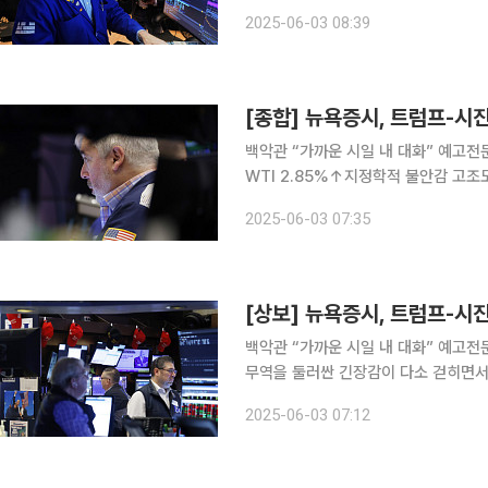
감했다. S&P500지수는 24.25포인트
2025-06-03 08:39
128.85포인트(0.67%) 뛴 1만9242
백악관 “가까운 시일 내 대화” 예고전
WTI 2.85%↑지정학적 불안감 고조도 유가 상승 압력 뉴욕증시는
긴장감이 다소 걷히면서 상승했다. 뉴욕
2025-06-03 07:35
포인트(0.08%) 오른 4만2305.48에
[상보] 뉴욕증시, 트럼프-시
백악관 “가까운 시일 내 대화” 예고전문가 “불확실성
무역을 둘러싼 긴장감이 다소 걷히면서
일 대비 35.41포인트(0.08%) 오른
2025-06-03 07:12
(0.41%) 상승한 5935.94에, 기술