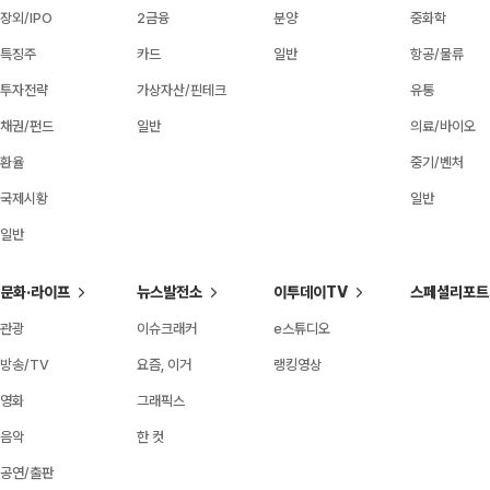
장외/IPO
2금융
분양
중화학
특징주
카드
일반
항공/물류
투자전략
가상자산/핀테크
유통
채권/펀드
일반
의료/바이오
환율
중기/벤처
국제시황
일반
일반
문화·라이프
뉴스발전소
이투데이TV
스페셜리포트
관광
이슈크래커
e스튜디오
방송/TV
요즘, 이거
랭킹영상
영화
그래픽스
음악
한 컷
공연/출판