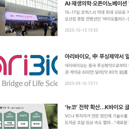
AI·재생의학·오픈이노베이션 한
15~17일 코엑스서 역대 최대 규모로 개최기조
오산업 종합 컨벤션인 ‘바이오플러스-인터펙
번 행사에서는 전시·콘퍼런스·파트너
2025-10-15 13:33
프로그램을 통해 글로벌 바이오 생태계
아리바이오, 中 푸싱제약서 
아리바이오는 중국 푸싱제약으로부터 경
권 계약금 600만 달러(약 83억 원)를 수령했다고 16일 
싱제약과 독점판매권 계약에 따른 선급
2025-09-16 15:11
110억 원)도 순차적으로 유입될 예정이
‘뉴코’ 전략 확산…K바이오 
VC나 투자자가 만든 법인에 기술수출
도자금 조달‧임상 속도 빨라…“새로운 전략 될 수도” 뉴코(NewCo) 