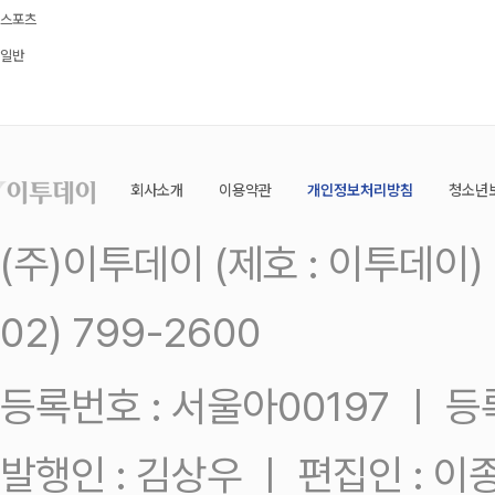
스포츠
일반
회사소개
이용약관
개인정보처리방침
청소년
(주)이투데이 (제호 : 이투데이
02) 799-2600
등록번호 : 서울아00197 ㅣ 등록일
발행인 : 김상우 ㅣ 편집인 : 