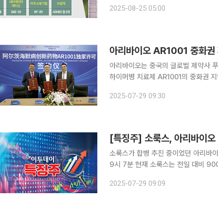
수출 모델이 될지 주목된다. NewCo
2025-08-25 05:00
가 별도의 법인을 설립해 바이오 기업
아리바이오 AR1001 중화권
아리바이오는 중국의 글로벌 제약사 푸싱제약
하이머병 치료제 AR1001의 중화권 
다. 아리바이오 AR1001의 중국 독점 판매권을 보유한 뉴코 유나이티드 파마슈티컬(뉴코파마)사는
2025-07-29 09:30
전날 상하이 푸싱제약과 중국 본토, 홍
소룩스가 합병 추진 중이었던 아리바이오의 
9시 7분 현재 소룩스는 전일 대비 900원(18.
르면 아리바이오의 중국 독점 판매권을
2025-07-29 09:09
국·홍콩·마카오 등 중화권에서 AR100