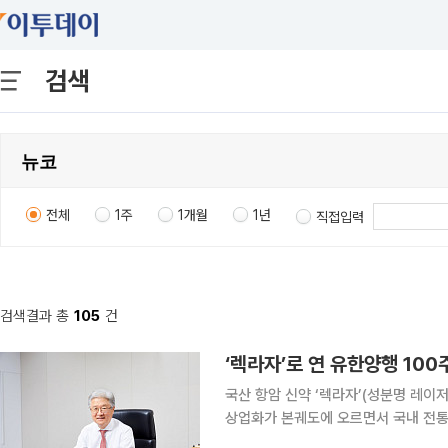
검색
전체
1주
1개월
1년
직접입력
검색결과 총
105
건
국산 항암 신약 ‘렉라자’(성분명 레이
상업화가 본궤도에 오르면서 국내 전통 
맞이한 유한양행은 이제 ‘글로벌 50대