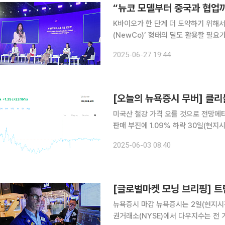
K바이오가 한 단계 더 도약하기 위해
(NewCo)’ 형태의 딜도 활용할 필
산업과는 경쟁보다 공생의 관점에서 협
2025-06-27 19:44
낼 수 있다는
미국산 철강 가격 오를 것으로 전망메타
판매 부진에 1.09% 하락 30일(현지시간) 뉴욕증시에서 주목할 만한 종목은 클리블랜드-클리프스,
옴니콤, 테슬라 등이다. 미국 철강업체 클리블랜드-클리프스 주가는 이날 23.16% 폭등했다. 도널
2025-06-03 08:40
드 트럼프 미국 대통령이 외국산 철강
뉴욕증시 마감 뉴욕증시는 2일(현지시간) 무역을 둘러싼 긴장감이 다소 걷히면서 상승했다. 뉴욕증
권거래소(NYSE)에서 다우지수는 전 거래