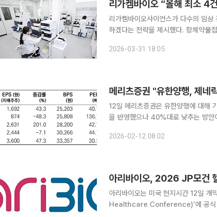
리가켐바이오 “올해 최소 4
리가켐바이오사이언스가 다수의 임상 
하겠다는 전략을 제시했다. 항체약물접
노베이션을 병행해 중장기 성장 기반을 구축한단 계획이다. 리
2026-03-31 18:05
회를 열고 지난해 실적과 연구개발 성과
메리츠증권 "유한양행, 제네
12일 메리츠증권은 유한양행에 대해 기
을 반영했으나 40%대로 낮추는 방안
조건이 제시되지 않은 가운데 매출 및 
2026-02-12 08:02
약가 인하 리스크를 반영해 적정주가는
아리바이오는 미국 현지시간 12일 개막하
Healthcare Conference)’에 공식 참가한다고 8일 
시장을 대상으로 경구용 알츠하이머 치료