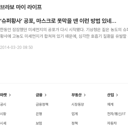
브라보 마이 라이프
‘슈퍼황사’ 공포, 마스크로 못막을 땐 이런 방법 있네…
한동안 잠잠했던 미세먼지의 공포가 다시 시작됐다. 기상청은 짙은 농도의 슈
황사에 고농도 미세먼지가 합쳐져 있기 때문에, 심각한 호흡기 질환을 유발할 
줄일 수 있는 방법과 제품에 대한 관심이 높아지고 있다. ◇ 집
2014-03-20 08:50
마켓
금융
부동산
산업
공시
금융정책
시장동향
재계
시황
은행
업계
전자/통신/IT
시세
보험
정책
자동차