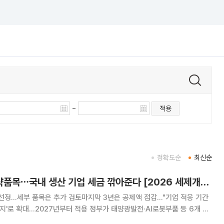
~
적용
정확도순
최신순
태양광ㆍ반도체 전략품목⋯국내 생산 기업 세금 깎아준다 [2026 세제개편]
 선정…세부 품목은 추가 검토마지막 3년은 공제액 점감…"기업 적응 기간
7년부터 적용 정부가 태양광발전·AI로봇부품 등 6개 분
는 기업에 법인세·소득세를 깎아주는 국내생산세액공제를 신설한다. 국가