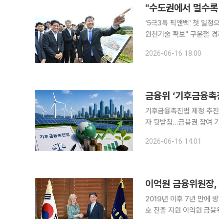
"수도권에서 멀수록 
'5극3특 픽앤백' 첫 일
원천기술 확보" 구윤철 경제부총리 겸 재정경제부 장관은 16일 "수도권에서 멀수록 더 두텁게, 과감
하게 지원한다는 원칙 하에
2026-06-16 18:00
말했다. 구 부총리는
금융위 ‘기후금융촉진
기후금융촉진법 제정 추진
자 뒷받침…금융권 참여 기반 정비 금융위원회가 탄소중립과 기후위기 대응
활성화를 위해 별도 법률
2026-06-16 14:01
망설이던 금융권에 확실한 
이억원 금융위원장,
2019년 이후 7년 만에
호 진출 지원 이억원 금융위원장이 데임 수전 랭글리 영국 런던금융특구 시장과 만나 녹색전환과 기