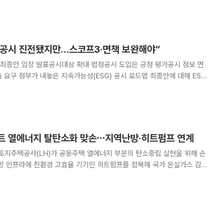
서울 여의도 FKI타워 컨퍼런스센
 “공시 진전됐지만…스코프3·면책 보완해야”
공시 최종안 입장 발표공시대상 확대·법정공시 도입은 긍정 평가공시 정보 면
 최종안에 대해 ESG
시대상 확대와 법정공시 도입은 진전이라는 평가가 나왔다. 다만 2030
상 확대가 ‘검토’에 그친 점과 도입
파트 열에너지 탈탄소화 맞손⋯지역난방·히트펌프 연계
지주택공사(LH)가 공동주택 열에너지 부문의 탄소중립 실현을 위해 손
난방 인프라에 친환경 고효율 기기인 히트펌프를 접목해 국가 온실가스 감축
사는 6일 LH와 '공동주택 열에너지 탈탄소
화를 위한 업무협약(MOU)'을 체결했다고 7일 밝혔다. 이번 협약은