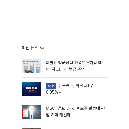
최신 뉴스
리볼빙 평균금리 17.4%⋯‘가입 혜
택’ 뒤 고금리 부담 주의
뉴욕증시, 하락...다우
속보
0.85%↓
MSCI 발표 D-7…후보주 반등에 편
입 기대 재점화