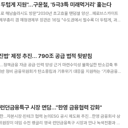
두텁게 지원"…구윤철, '5극3특 미래먹거리' 훑는다
정으로 해남솔라시도 방문"2030년 초고효율 탠덤셀 양산…페로브스카이트
 규제완화, 세제, 재정·금융 등 패키지 지원을 전폭적으로 제공하겠다"고
 16일 전남 해남솔라시도에서 주재한 '기
법’ 제정 추진… 790조 공급 법적 뒷받침
…정책금융 자금 공급·인력 양성 근거 마련수익성 불확실한 탄소감축 투
을 지원하는 ‘기후금융’
 제정에 나선다. 공익적 목적과 금융사의 단기 수익성이 충돌하면서 투자를
법적 명분을 제공하고 앞서 발표한 10년간 790
 런던금융특구 시장 면담…"한영 금융협력 강화"
 방한…자본시장·핀테크 협력 논의ESG 공시 제도화 추진…한영 금융회사 상