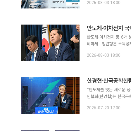
2026-08-03 18:00
전략기술 중 '수소' 분야는
반도체·이차전지 등 6개
비과세…청년형은 소득공제까지 정부가 국내생산세액공제를 신설한다. 경제안
에서 전략적 중요성이 높
2026-08-03 18:00
깎아주는 식이다. 국내자
“반도체를 잇는 새로운 성장
인협회(한경협)는 한국공학한
포럼은 여의도 FKI타워 
2026-07-20 17:00
다. 행사에서는 권남훈