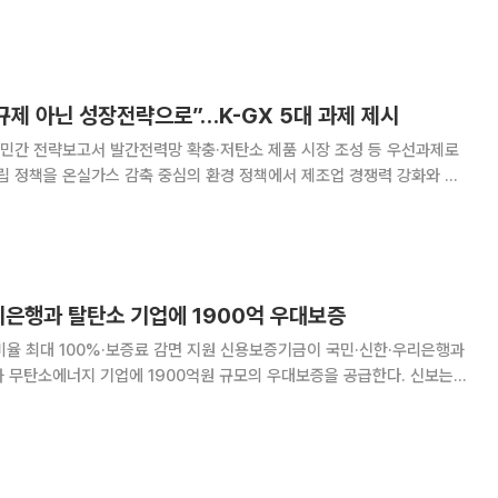
은 산업경쟁력과 환경 지속가능성을 동시에
확보하기 위한 방향성과 실행 방안을 모색하기 위해 마련됐다. 행사에는 정
규제 아닌 성장전략으로”…K-GX 5대 과제 제시
민간 전략보고서 발간전력망 확충·저탄소 제품 시장 조성 등 우선과제로
 정책을 온실가스 감축 중심의 환경 정책에서 제조업 경쟁력 강화와 미
전략으로 전환해야 한다고 제언했다. 한경협은 25일 서울대 국
마련한 ‘탄소중립을 성장전략으로: 신성장동력 한국형
리은행과 탈탄소 기업에 1900억 우대보증
%·보증료 감면 지원 신용보증기금이 국민·신한·우리은행과
무탄소에너지 기업에 1900억원 규모의 우대보증을 공급한다. 신보는
업계 탈탄소 전환 촉진 업무협약’을 체결하고, 국민·우리은행과는 ‘무탄소
에너지 생태계 조성 업무협약’을 맺었다고 22일 밝혔다. 이번 협