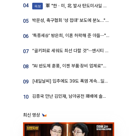
04
軍 "한ㆍ미, 北 발사 탄도미사일 제원 정밀분석 중"
속보
박문성, 축구협회 '성 접대' 보도에 분노…"다 말아먹으려고 작정했나"
05
'특종세상' 방은희, 이혼 허락해 준 아들⋯"너무 잘 커줬다" 오열
06
“골키퍼로 세워도 최선 다할 것”⋯맨시티 누네스, 주전 경쟁 각오 [인터뷰]
07
"AI 반도체 훈풍, 이젠 부품·장비 업체로"⋯증권가 HBM 수혜주 조명
08
[내일날씨] 입추에도 39도 폭염 계속…일부 지역 소나기
09
김종국 만난 김민재, 남아공전 패배에 솔직한 속내⋯"선수들도 못하긴 했다"
10
최신 영상