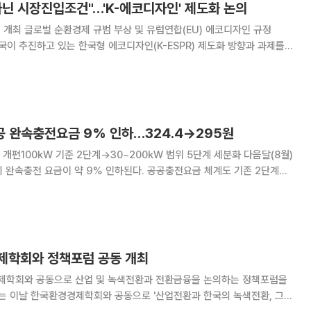
닌 시장진입조건"…'K-에코디자인' 제도화 논의
) 에코디자인 규정
한국이 추진하고 있는 한국형 에코디자인(K-ESPR) 제도화 방향과 과제를
터에서 '순환경제 시
대응 : K-ESPR의 방향과 산업전환
공 완속충전요금 9% 인하…324.4→295원
100kW 기준 2단계→30~200kW 범위 5단계 세분화 다음달(8월)
 완속충전 요금이 약 9% 인하된다. 공공충전요금 체계도 기존 2단계에
안'을 확정하고 8월 1일부터 시행한다고 밝혔다. 이번 개편의 핵
제학회와 정책포럼 공동 개최
학회와 공동으로 산업 및 녹색전환과 전환금융을 논의하는 정책포럼을