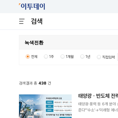
검색
전체
1주
1개월
1년
직접입력
검색결과 총
438
건
태양광·풍력 등 6개 분야
준다"'수소'→'미래형 에너지'로 확대…202
야에서 국내 생산·판매하