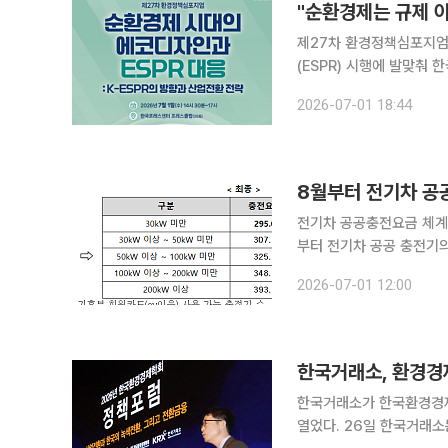
"순환경제는 규제 아
제27차 환경정책심포지엄 개최 글로벌 순환경제 규범 부상 및 유럽연합(EU
(ESPR) 시행에 발맞춰 
논의하기 위한 자리가 마련됐다. 한국환경한림원은 1일 서울 중구 한국프레스센
2026-07-01 18:44
대의 에코디자인과 ESPR 
8월부터 전기차 공
전기차 공공충전요금 체계 개편
부터 전기차 공공 충전기의
서 5단계로 세분화된다. 기후에너지환경부는 1일 이러한 내용의 '전기차 공공충전요금 체계 개편
2026-07-01 12:00
한국거래소, 환경경
한국거래소가 한국환경경제
열었다. 26일 한국거래소는 이날 한국환경경제학회와 공동으로 '산업전환과 한국의 녹색전환, 그리