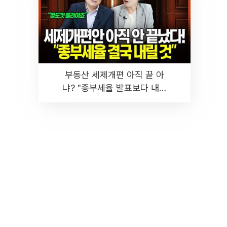
부동산 세제개편 아직 끝 아
냐? "종부세율 발표보다 내릴
것" 장기거주·양도세 전망 I 집
땅지성 I 김인만, 진미윤