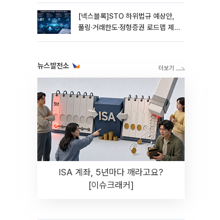
[넥스블록]STO 하위법규 예상안,
풀링·거래한도·정형증권 로드맵 제
시
뉴스발전소
ISA 계좌, 5년마다 깨라고요?
[이슈크래커]