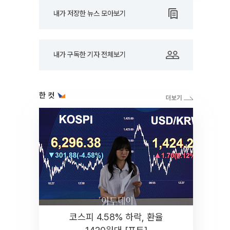
내가 저장한 뉴스 모아보기
내가 구독한 기자 전체보기
한 컷
코스피 4.58% 하락, 환율