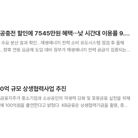
위원회는 이 위원장이 15일 오전 정부서울청사
와 면담하고 양국 금융회사 상호 진출 지
봄철 주말 전기차 공공충전 할인에 7545만원 혜택⋯낮 시간대 이용률 9.2%↑
 수요 분산 효과 확인…재생에너지 전력 소비 유도시스템 점검 후 올해
제 도입 대비 정부가 재생에너지 전력 공급이 집중되는
행한 전기차 공공 충전요금 할인 정책이 전력 수요 분산과 요금 경감 효과
를 거둔 것으로 나타났다. 해당 시간대 충전 건수가 9.2% 상승
00억 규모 상생협력사업 추진
B금융지주가 중소기업과 소상공인의 자생력 강화 및 포용금융 실천을 위해
출연한다고 밝혔다. KB금융은 상생협력기금을 활용, 중소
한 인공지능 전환(AX)·녹색 전환(GX)·안전 전환(SX) 지원 사업을 진
성도 추진한다. 이번 사업을 통해 중소