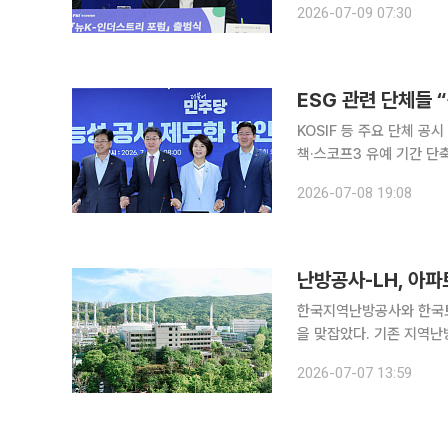
2026-07-09 07:30
이다. 한경협은 9일 
ESG 관련 단체들
KOSIF 등 주요 단체 
책·스코프3 유예 기간 단축 요구 정부가 내놓은 지속가능성(ESG) 공시 로드맵
관련 단체들 사이에서는 공
2026-07-08 19:08
년 연결자산총액 2조원 이
난방공사-LH, 아
한국지역난방공사와 한국토
을 맞잡았다. 기존 지역
목표(NDC) 달성에 속도를 낸다는 구상이다. 지역난방공
2026-07-07 13:59