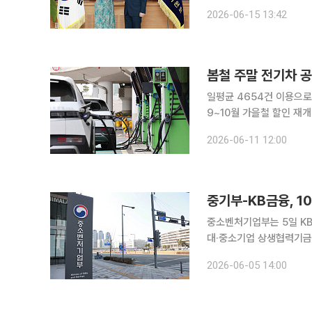
후금융 등 한영 금융협력 확대 방안을 논의했다. 금융
2026-06-15 13:42
에서 랭글리 레이디 메이어
일평균 4654건 이용으로
9~10월 가을철 할인 재개…향후 연동 요금
봄철 주말 낮 시간대에 시
2026-06-11 12:00
중기부-KB금융, 1
중소벤처기업부는 5일 K
대·중소기업 상생협력기금에 100억원을 
기업과 소상공인의 성장을 위
2026-06-05 14:00
행한다. 상생협력모펀드 결