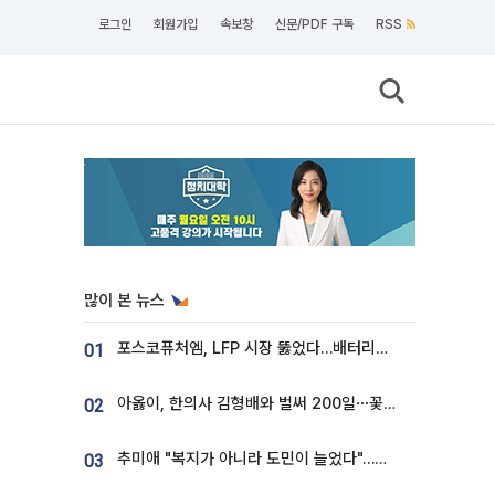
로그인
회원가입
속보창
신문/PDF 구독
RSS
많이 본 뉴스
포스코퓨처엠, LFP 시장 뚫었다…배터리사와 대규모 장기 공급 합의
01
아옳이, 한의사 김형배와 벌써 200일⋯꽃다발 들고 "프러포즈 아냐"
02
추미애 "복지가 아니라 도민이 늘었다"…재정난 책임론 정면돌파
03