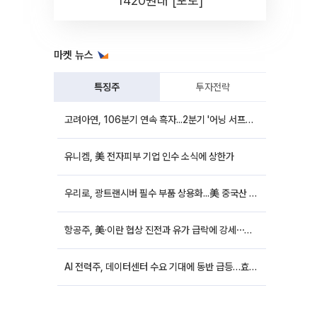
1420원대 [포토]
마켓 뉴스
특징주
투자전략
고려아연, 106분기 연속 흑자...2분기 '어닝 서프라이즈'에 장 초반 12%대 강세
유니켐, 美 전자피부 기업 인수 소식에 상한가
우리로, 광트랜시버 필수 부품 상용화...美 중국산 퇴출 추진에 상승세
항공주, 美·이란 협상 진전과 유가 급락에 강세⋯한진칼 8%↑
AI 전력주, 데이터센터 수요 기대에 동반 급등…효성중공업 10%↑