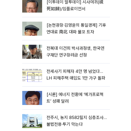
[이투데이 말투데이] 시사여귀(視
死如歸)/임플로이언서
[논현광장·김영윤의 통일경제] 기후
연대로 南北 대화 물꼬 트자
전북대 이건희 박사과정생, 한국연
구재단 연구장려금 선정
전세사기 피해자 4만 명 넘었다…
LH 피해주택 매입도 1만 가구 돌파
[시론] 에너지 전환에 ‘메가프로젝
트’ 성패 달려
전주시, 농지 8582필지 심층조사…
불법전용·투기 막는다