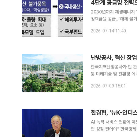
2030년까지 재생에너지 
정책금융 공급…'대체 불가 대한민국' 외연 확장 정부
해 국가 공급망 대응 전략
2026-07-14 11:40
를 연다. 특정 국가
난방공사, 혁신 창
한국지역난방공사가 민·관·
등 미래기술 및 친환경 에너지
는 8일 한국청년기업가정신
2026-07-09 15:01
과 창업 생태계 조성을 위
한경협, ‘뉴K-인더
AI·녹색·서비스 전환에 제
형 성장 열어야” 한국경제인협회가 민간 주도의 미래 산업 전략을 논의하기 위한 ‘뉴K-인더스트리
포럼’을 출범했다. AI,