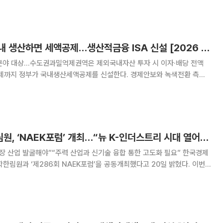
 '미래형 에너지' 분야로 확대 개편한다
반도체·이차전지 국내 생산하면 세액공제…생산적금융 ISA 신설 [2026 세제개편]
 분야 대상…수도권과밀억제권역은 제외국내자산 투자 시 이자·배당 전액
보와 녹색전환 측면
은 품목을 국내에서 생산·판매하면, 생산·판매량에 따라 법인세와 소득세를
산에 투자하면 이자·배당소득을 전액 비과세해주는 생산
한경협·한국공학한림원, ‘NAEK포럼’ 개최…“뉴 K-인더스트리 시대 열어야”
 산업 발굴해야”“주력 산업과 신기술 융합 통한 고도화 필요” 한국경제
림원과 ‘제286회 NAEK포럼’을 공동개최했다고 20일 밝혔다. 이번
컨퍼런스센터에서 ‘한국형 신성장동력, 뉴 K-인더스트리’를 주제로 개최됐
 산업연구원장과 정철 한경협 연구총괄대표