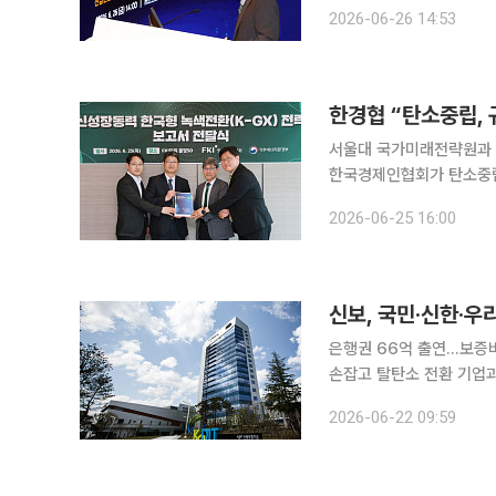
고 전환금융'을 주제로 정책포럼을 개최했다. 이번 포럼
2026-06-26 14:53
한경협 “탄소중립, 
서울대 국가미래전략원과 
한국경제인협회가 탄소중립
래 성장동력 확보를 위한 산업 성장
2026-06-25 16:00
가미래전략원과 공동으로 
신보, 국민·신한·우
은행권 66억 출연…보증비율 최대 100
손잡고 탈탄소 전환 기업과 
국민·신한·우리은행과 ‘산
2026-06-22 09:59