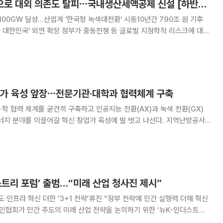
4단계 공급망 전략으로 대외 의존도 탈피⋯국내생산세액공제 신설 [하반기 경제전략]
100GW 달성…산업계 '한국형 녹색대전환' 시동10년간 790조 원 기후
가 중동전쟁 등 글로벌 지정학적 리스크에 대응
을 4단계로 수립하고, 2030년까지 재생에너지 100GW(기가와트) 시대
에 대한 공급망과 에너지 수급 의존도를
업가 육성 앞장⋯전문기관·대학과 협력체계 구축
학 협력 체계를 굳건히 구축하고 인공지능 전환(AX)과 녹색 전환(GX)
 분야를 이끌어갈 혁신 창업가 육성에 발 벗고 나선다. 지역난방공사
재단, 단국대와 미래기술(AX·GX) 및 친환경·에너지 분야 창업인재 발굴
한 업무협약(MOU)을 체결했다고 9일
스트리 포럼’ 출범…“미래 산업 청사진 제시”
도·인프라 혁신 더한 ‘3+1 전략’류진 “정부 전략에 민간 실행력 더해 혁신
 에너지, 서비스 혁신을 중심으로 한국 산업 구조를 새롭게 설계하겠다는 구상