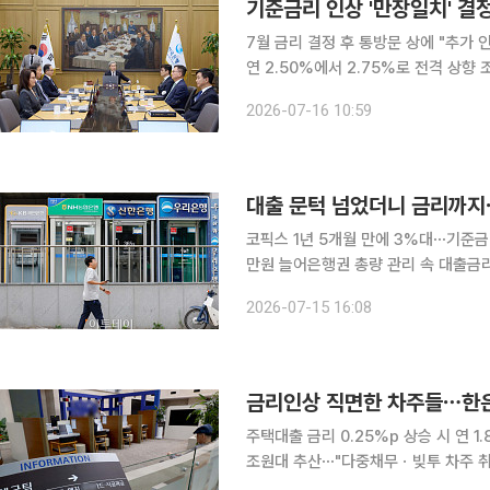
7월 금리 결정 후 통방문 상에 "추가 인상 필요" 언급 한국은행 금융
연 2.50%에서 2.75%로 전격 상향
데 통화정책방향 결정문(통방문)을 통
2026-07-16 10:59
대출 문턱 넘었더니 금리까지
코픽스 1년 5개월 만에 3%대⋯기준금리
만원 늘어은행권 총량 관리 속 대출금리 상승세⋯“이
기준금리 인상이 유력시되면서 가계의 
2026-07-15 16:08
규 자금 조달 통로가 좁아진 상황에서
주택대출 금리 0.25%p 상승 시 연 1
조원대 추산⋯"다중채무ㆍ빚투 차주 취약성 확대" 한국은행의 기준금리 인상
어질 수 있다는 분석이 나왔다. 이른바 '