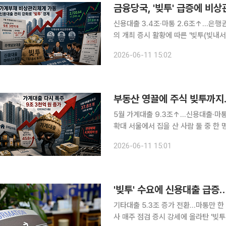
신용대출 3.4조·마통 2.6조↑…은행
의 개최 증시 활황에 따른 '빚투(빚내서 투자)' 수요가 신용대출을 자극하자 금융당국이 가계부채 비
상관리체계를 가동한다. 관리목표를 지
2026-06-11 15:02
부동산 영끌에 주식 빚투까지…
5월 가계대출 9.3조↑…신용대출·마
확대 서울에서 집을 산 사람 둘 중 한 명은 생애 처음 주택을 매입한 무주택자였다. 폭락장에서는 개
인투자자들이 삼성전자와 SK하이닉스를 
2026-06-11 15:01
원 급증하며 1년 9개월 만에 최대 증
'빚투' 수요에 신용대출 급증
기타대출 5.3조 증가 전환…마통만 한
사 매주 점검 증시 강세에 올라탄 '빚투(빚내서 투자)' 수요가 신용대출을 자극하면서 지난달 가계대