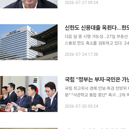
2026-07-27 09:24
출 총량 규제 완화
신한도 신용대출 옥죈다…한도
다음 달 중 시행 가능성…27일 부동산 정책 토론회 이
스통장 한도 축소를 검토하고 있다. 24일 금융권에 따르면 신한은행은 신용대출 한도를 최대 1억원
으로 제한하고 마이너스통장 신규 한도
2026-07-24 17:38
국힘 "정부는 부자·국민은 가
국힘 최고위서 경제·안보·특검 전방위 
용"·"사관학교 통합 중단" 촉구…2차 특검 연장
기준금리 인상과 정부의 부동산·증시 
2026-07-20 09:24
렸다. 국민의힘은 "정부는 부자, 국민