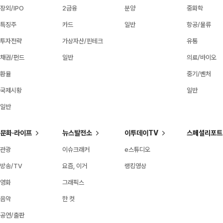
장외/IPO
2금융
분양
중화학
특징주
카드
일반
항공/물류
투자전략
가상자산/핀테크
유통
채권/펀드
일반
의료/바이오
환율
중기/벤처
국제시황
일반
일반
문화·라이프
뉴스발전소
이투데이TV
스페셜리포트
관광
이슈크래커
e스튜디오
방송/TV
요즘, 이거
랭킹영상
영화
그래픽스
음악
한 컷
공연/출판