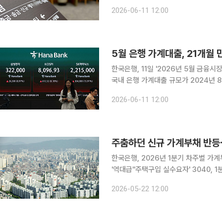
출이 9조원 넘게 급증했다. 금융당국
2026-06-11 12:00
매주 점검하고, 은행권도 고액 연봉자 
5월 은행 가계대출, 21개월
한국은행, 11일 '2026년 5월 금융시
국내 은행 가계대출 규모가 2024년 
6000선에서 8000선까지 급등하면서
2026-06-11 12:00
영향이다. 여기에 수도권 외곽지역을 
주춤하던 신규 가계부채 반등⋯
한국은행, 2026년 1분기 차주별 가
'역대급''주택구입 실수요자' 3040, 1분기 주담대 확대 주도 
계부채가 주택담보대출(주담대)을 중심
2026-05-22 12:00
모는 역대 최대치를 기록했는데, 연령