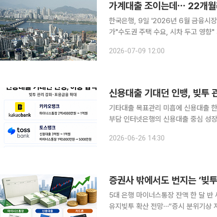
가계대출 조이는데⋯ 22개월
한국은행, 9일 '2026년 6월 금융시장
가"수도권 주택 수요, 시차 두고 영향" 지난달 국내 은행 가계대출 증가폭이 2024년 8월 이후 22
개월 만에 최대 수준을 기록했다. 올
2026-07-09 12:00
가 확대되면서 주택대출이 확대된 영향
신용대출 기대던 인뱅, 빚투 
기타대출 목표관리 미흡에 신용대출 
부담 인터넷은행의 신용대출 중심 성장모델이 시험대에 올랐다. 일부 인터넷은행의 기타대출 목표
관리 미흡이 드러난 가운데 신용대출이 
2026-06-26 14:30
면서 금융당국이 관리 강도를 높이고 
증권사 밖에서도 번지는 ‘빚투
5대 은행 마이너스통장 잔액 한 달 반 
유지빚투 확산 전망⋯“증시 분위기상 자금 수요 이어질 듯” 코