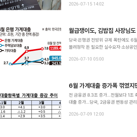
2026-07-15 14:02
대출자들의 원리금 상환 부담이 가중될
당국·은행권 전방위 규제 폭탄에도 6월 
몰려정작 돈 필요한 실수요자·소상공인은 고금리 2금융권 
당국과 은행권이 가계부채를 잡겠다며 
2026-07-10 05:00
가계대출은 22개월 만에 가장 큰 폭으
6월 가계대출 증가폭 꺾였지
전 금융권 8.3조 증가…전월보다 1조
대출 증가…당국, 2금융권 변동성 관리 주문 고강도 가계대출 총량관리에도 6월 가계
넘게 늘었다. 전체 증가폭은 전월보다
2026-07-09 12:00
확대됐다. 금융위원회는 9일 정