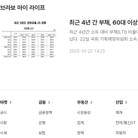
브라보 마이 라이프
최근 4년 간 부채, 60대 이상
최근 4년간 소득 대비 부채(LTI) 비
났다. 22일 국회 기획재정위원회 소속 차규근 조국혁신당 의원이 한국은행으로부터 받은 자료에 따
르면 올해 2분기 60대 이상 LTI 비율은
2025-10-22 14:25
하락했다. 50대도 213.8%에서
마켓
금융
부동산
산업
공시
금융정책
시장동향
재계
시황
은행
업계
전자/통신/IT
시세
보험
정책
자동차