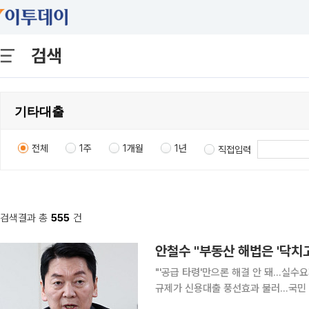
검색
전체
1주
1개월
1년
직접입력
검색결과 총
555
건
안철수 "부동산 해법은 '닥치
"'공급 타령'만으론 해결 안 돼…실수요
규제가 신용대출 풍선효과 불러…국민 '대출 모라토리움' 직면
명 정부의 부동산 정책을 겨냥해 "지금