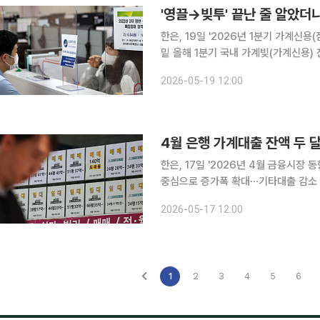
'영끌→빚투' 끝난 줄 알았더니
한은, 19일 '2026년 1분기 가계신
밑 올해 1분기 국내 가계빚(가계신용) 잔액이 2000조원에 육박하며 역대 최대 기록을 경신했다. 금
융당국의 가계부채 관리 강화 기조에 
2026-05-19 12:00
대출을 중심으로 대출 규모가 커진 데다
4월 은행 가계대출 잔액 두 
한은, 17일 '2026년 4월 금융시장
중심으로 증가폭 확대⋯기타대출 감소 은행권 가계대출 규모가 두 달 연속 증가했다. 한동안 주춤했
던 주택거래가 늘고 중도금 납부수요가
2026-05-17 12:00
1
2
3
4
5
6