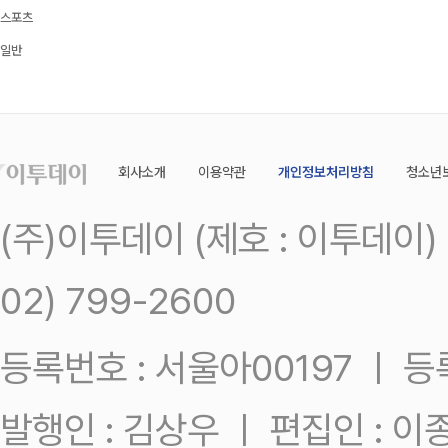
스포츠
일반
회사소개
이용약관
개인정보처리방침
청소년
(주)이투데이 (제호 : 이투데이
02) 799-2600
등록번호 : 서울아00197 ㅣ 등록일
발행인 : 김상우 ㅣ 편집인 : 