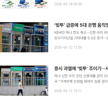
인투자자들의 ‘빚투(빚내서 투자)’가
2026-06-18 06:00
습이다. 증권사 신용융자 잔고가 사상
‘빚투’ 급증에 5대 은행 움
KB국민·하나 한도 축소⋯신한·우리 
조이기지난달 기타대출 5.3조 증가⋯2021년 8월 이후 최대
자)’ 수요가 급증하자 5대 시중은행
2026-06-12 13:59
대출을 중심으로 가계부채 관리 강화를
증시 과열에 ‘빚투’ 조이기
하나·신한·우리 잇단 신용대출 관리 
국 “가계부채 안정될 때까지 집중 관리” 증시 상승세와 함께 '빚투(빚내서 투자)' 수요가 급
시중은행들이 신용대출 관리 강화에 
2026-06-12 10:11
체계를 가동하자 은행권도 한도 축소와