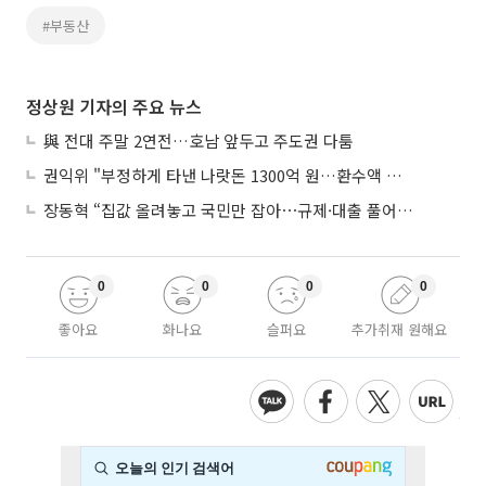
#부동산
정상원 기자의 주요 뉴스
與 전대 주말 2연전…호남 앞두고 주도권 다툼
권익위 "부정하게 타낸 나랏돈 1300억 원…환수액 역대 최대"
장동혁 “집값 올려놓고 국민만 잡아⋯규제·대출 풀어야”
0
0
0
0
좋아요
화나요
슬퍼요
추가취재 원해요