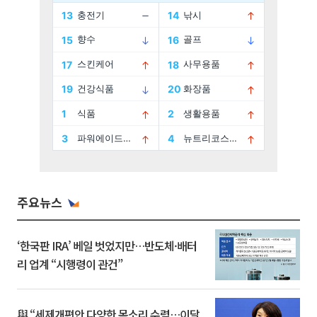
주요뉴스
‘한국판 IRA’ 베일 벗었지만…반도체·배터
리 업계 “시행령이 관건”
與 “세제개편안 다양한 목소리 수렴…이달