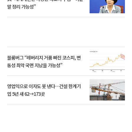
말 정리 가능성”
블룸버그 “레버리지 거품 빠진 코스피, 변
동성 최악 국면 지났을 가능성”
영업익으로 이자도 못 낸다…건설 한계기
업 5년 새 62→173곳