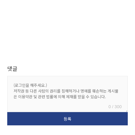
댓글
0 / 300