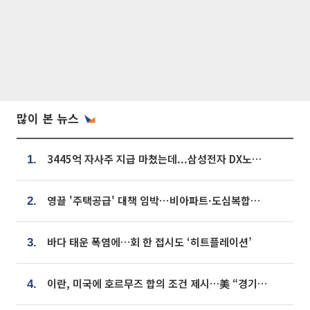
많이 본 뉴스
3445억 자사주 지급 마쳤는데...삼성전자 DX노조, 뒤늦은 '떼쓰기 집회'
1.
영끌 '주택공급' 대책 임박⋯비아파트·도심복합까지 총동원
2.
바다 태운 폭염에…회 한 접시도 ‘히트플레이션’
3.
이란, 미국에 호르무즈 합의 조건 제시…美 “경기 아직 안 끝나” [종합]
4.