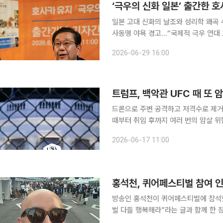
일본 고대 신화의 날조와 성리학 왜곡 
사동맹 야욕 경고...“국제적 극우 연대 흐름 직시해야” “일본은 표면
렇게 쉽게 바뀌지 않을 것이다. 한국은
2026-06-29 16:00
말하고 싶다.” 29일 서울 종로구
트럼프, 백악관 UFC 때 또 암살
드론으로 주변 공격하고 저격수로 제거 계획네
때부터 취임 후까지 여러 번의 암살 
에서 열린 종합격투기 UFC 대회에서 또 한 번 위기를 맞
2026-06-17 11:00
르면 미 연방수사국(FBI)은 UFC 대
홍석천, 퀴어페스티벌 참여 
방송인 홍석천이 퀴어페스티벌에 참석했다. 13일 홍석천은 자신의 인스타그램을 통해
벌 다들 행복해라”라는 글과 함께 한 장의 사진을 게재했다. 공
스티벌에 참석한 홍석천의 모습이 담겼