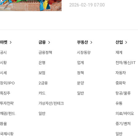
했기에, 장남도 장손도 아닌 어린 계집
2026-02-19 07:00
이 간소해지고 친척들 왕래도 잦아들면
마켓
금융
부동산
산업
공시
금융정책
시장동향
재계
시황
은행
업계
전자/통신/IT
시세
보험
정책
자동차
장외/IPO
2금융
분양
중화학
특징주
카드
일반
항공/물류
투자전략
가상자산/핀테크
유통
채권/펀드
일반
의료/바이오
환율
중기/벤처
국제시황
일반