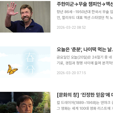
주한미군→무술 챔피언→액션 
향년 86세⋯1950년대 한국서 무술 입문브루
언, 할리우드 대표 액션 스타였던 척 노리스
따르면 노리스 가족은 20일 인스타그
2026-03-22 08:52
게 세상을 떠났다는 소식을 무거운 마
오늘은 '춘분', 나이떡 먹는 
금요일인 오늘(20일)은 24절기 중 네
기로, 경칩과 청명 사이에 들며 본격적인 봄의 시작을 알리
눌 분(分)’을 써 낮과 밤의 길이가 
2026-03-20 07:15
도를 통과하는 시점, 즉 태양 황경이 
[문화의 창] ‘진정한 믿음’에
칼 드레이어(1889~1968)는 덴마크 
그 영화는 세계 100대 영화 리스트에 