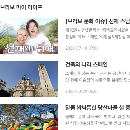
브라보 마이 라이프
[브라보 문화 이슈] 선재 스
왜 떴을까? 넷플릭스 ‘흑백요리사2’를
창섭의 유튜브 채널 ‘이창섭&저창섭’에 출연해 다시 주
권력 인정”, “이모가 선재 스님이라니
2026-07-18 07:00
에는 분명한 이유가 있다. 대한민국
건축의 나라 스페인
스페인에 닿는 순간, 우리는 공간이 아
단 위에 이슬람의 손끝으로 섬세한 탑
같다. 서로 다른 문명이 충돌하며 빚어
2026-03-29 06:00
건축의 
달콤 쌉싸름한 당산마을 설 
올해는 설이 다소 늦은 편이다. 입춘 
린 시절 생일상을 한 번도 못 받고 자랐