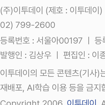
(주)이투데이 (제호 : 이투데이
02) 799-2600
등록번호 : 서울아00197 ㅣ 등록일
발행인 : 김상우 ㅣ 편집인 : 
이투데이의 모든 콘텐츠(기사)는
재배포, AI학습 이용 등을 금지
Copyright 2006.
이투데이
.