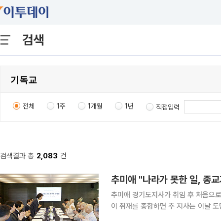
검색
전체
1주
1개월
1년
직접입력
검색결과 총
2,083
건
추미애 "나라가 못한 일, 종
추미애 경기도지사가 취임 후 처음으로 도내
이 취재를 종합하면 추 지사는 이날 도
오찬 간담회를 열었다. 민선 9기 출범 이