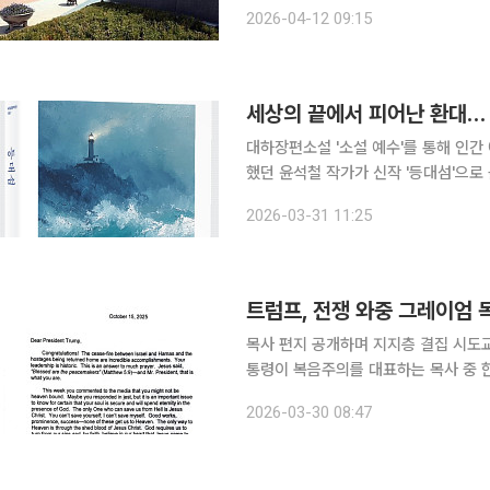
최 △제157차 EDCF 기금운용위원회 개최 △제1차 ｢전략경제자문단 총괄위원회 ｣ 개최 △2차 외
2026-04-12 09:15
국인증권투
세상의 끝에서 피어난 환대… 
대하장편소설 '소설 예수'를 통해 인간
했던 윤석철 작가가 신작 '등대섬'으로 돌아왔다. 신간 '등대섬'은 도망치듯 섬
남쪽 바다 끝 등대섬으로 다시 돌아오며
2026-03-31 11:25
인조차 품어주었다는 고대의 성역 '소도
트럼프, 전쟁 와중 그레이엄 
목사 편지 공개하며 지지층 결집 시도교황 발언 이
통령이 복음주의를 대표하는 목사 중 
(SNS)에 게시했다. 29일(현지시간) 뉴스위크에 따르면 트럼프 대통령은 자신의 SNS 트루스소셜
2026-03-30 08:47
에 지난해 10월 자신에게 보내진 그