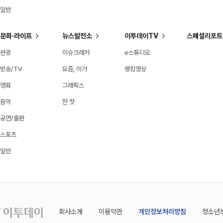
일반
문화·라이프
뉴스발전소
이투데이TV
스페셜리포트
관광
이슈크래커
e스튜디오
방송/TV
요즘, 이거
랭킹영상
영화
그래픽스
음악
한 컷
공연/출판
스포츠
일반
회사소개
이용약관
개인정보처리방침
청소년