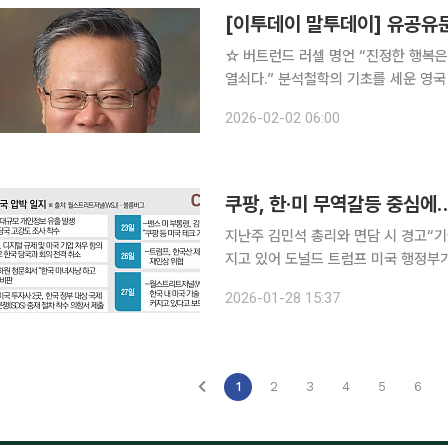
[이투데이 말투데이] 유공유
☆ 버트런드 러셀 명언 “진정한 행복은 창조 충동의 계발과 강화에 있다. 창조 충동은 새 삶을 여는
열쇠다.” 분석철학의 기초를 세운 영국 철학자이자 노벨 문학상(1950년)을 받은 문필가다. 그는 하
루 평균 3000단어 이상의 글을 써내
2026-02-02 06:00
걸쳐 70여 권의 저서를 남겼다. 대표 
쿠팡, 한·미 무역갈등 중심에
지난주 김민석 총리와 면담 시 경고“기
지고 있어 도널드 트럼프 미국 행정부가 한국 정부를 향해 자국 기술기업을 겨냥한 차별적 규제나
조사를 중단하라고 경고했다. 한미 간
2026-01-28 15:37
1
2
3
4
5
6