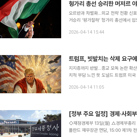
헝가리 총선 승리한 머저르 
오르반과 차별화…외교 전략 전환 신호헝
거승리 ‘평가절하’ 헝가리 총선에서 압도적인 승리를 거둔 머저르 페테르 티서당 대표가 도널드 트
럼프 미국 대통령과 블라디미르 푸틴 
2026-04-14 15:44
지하겠다고 밝혔지만, 특히 러시아에 
트럼프, 빗발치는 삭제 요구에
지지층까지 반발…종교 모독 논란 확산A
치적 부담 느낀 듯 도널드 트럼프 미국 대통령이 자신을 예수처럼 묘사한 합성 이미지를 사회관계망
서비스(SNS)에 게시했다가 전방위적인 거센 비판
2026-04-14 11:05
턴포스트(WP)에 따르면 트럼프 대통
[정부 주요 일정] 경제·사회부처
◇재정경제부 13일(월) △경제부총리 08:00 대외경제장관회의 및 EDCF 기금운용위원회, 14:30
폴란드 재무장관 면담, 15:00 제1차 전략경제자문단 총