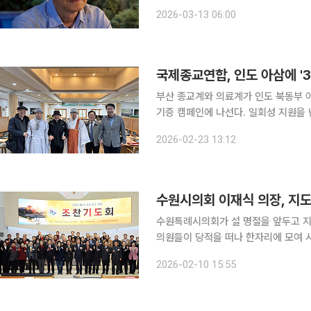
은 평가를 받았다. 영국의 ‘사이트 & 
2026-03-13 06:00
되었다. 제목 오데트는 영어로 ‘word’
국제종교연합, 인도 아삼에 '3
부산 종교계와 의료계가 인도 북동부 
기증 캠페인에 나선다. 일회성 지원을 
하겠다는 구상이다. 사단법인 국제종교연합은 23일 오전 11시 부산 금정구 범어사 선문화교육관에
2026-02-23 13:12
서 '인도 아삼 교육·의료 봉사 사진전'
수원특례시의회가 설 명절을 앞두고 지역
의원들이 당적을 떠나 한자리에 모여 
는 민생 중심 의정활동에 나섰다. 이재식 수원특례시의회 의장은 10일 오전 수원순복음교회에서 열
2026-02-10 15:55
린 '수원특례시 지도자 조찬기도회'에