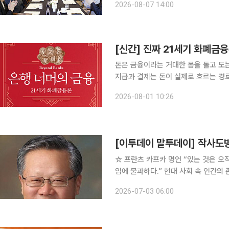
2026-08-07 14:00
에 앞서 추 지사는 도청과 공공기관 
[신간] 진짜 21세기 화폐금
돈은 금융이라는 거대한 몸을 돌고 도
지급과 결제는 돈이 실제로 흐르는 경로
에 가려졌던 지급 시스템을 금융사의
2026-08-01 10:26
(CBDC)가 부상한 지금, 화폐를 이
[이투데이 말투데이] 작사도
☆ 프란츠 카프카 명언 “있는 것은 오직 목표뿐이다. 길은 없다. 우리가 길이라고 부르는 것은 망설
임에 불과하다.” 현대 사회 속 인간의 존재와 소외, 허무를 다룬 유대계 독일 소설가다. 무력한 인물
들과 그들에게 닥치는 기이한 사건들을
2026-07-03 06:00
혹적인 상징주의를 이룩했다는 평을 받는