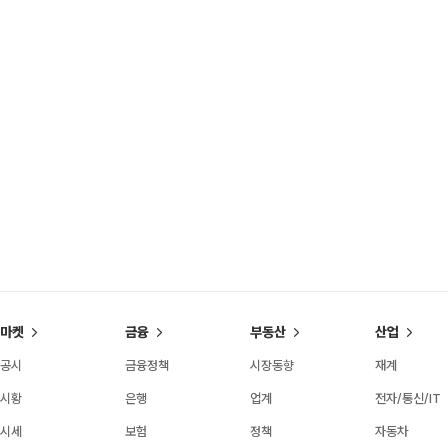
마켓
금융
부동산
산업
공시
금융정책
시장동향
재계
시황
은행
업계
전자/통신/IT
시세
보험
정책
자동차