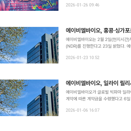
원에 거래 중이다. 다올투자증권이 에이비엘바이오의 목표주가를 26만 원으로 파격 상향하고, 핵심
2026-01-26 09:46
자산인 ‘그랩바디B’ 플랫폼 가치를 최대
에이비엘바이오, 홍콩·싱가포
에이비엘바이오는 2월 2일(현지시간)
(NDR)를 진행한다고 23일 밝혔다. 에이비엘바이오는 해외 기관 투자자들과의 미팅을 통해 자사의
이중항체 플랫폼과 파이프라인 개발 현황
2026-01-23 10:52
벌 투자자들의 관심을 확대하고 해외 
에이비엘바이오, 일라이 릴리서
에이비엘바이오가 글로벌 빅파마 일라이 
계약에 따른 계약금을 수령했다고 6일 밝혔다. 에이비엘바이오는 지난해 11월 릴리
만 달러(약 580억 원)를 포함해 총 2
2026-01-06 16:07