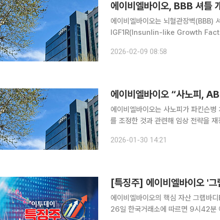
에이비엘바이오, BBB 셔틀 
에이비엘바이오는 뇌혈관장벽(BBB) 셔
IGF1R(Insunlin-like Growth
9일 밝혔다. 2020년 6월 국제 출원된 특
2026-02-09 08:58
세포의 성장과 생존 신호를 전달하며
에이비엘바이오 “사노피, AB
에이비엘바이오는 사노피가 파킨슨병 치료
를 조정한 것과 관련해 임상 전략을 재정비하는 과
입장문을 내고 “ABL301의 임상 개
2026-01-30 14:21
은 현재도 사노피의 파이프라인 자산으
[특징주] 에이비엘바이오 '그
에이비엘바이오의 핵심 자산 그랩바디B
26일 한국거래소에 따르면 9시42분 