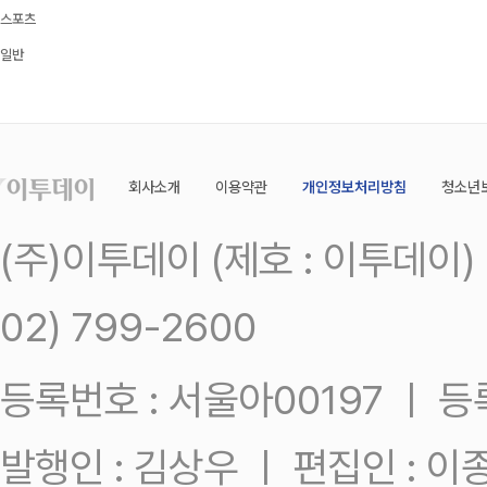
스포츠
일반
회사소개
이용약관
개인정보처리방침
청소년
(주)이투데이 (제호 : 이투데이
02) 799-2600
등록번호 : 서울아00197 ㅣ 등록일
발행인 : 김상우 ㅣ 편집인 : 