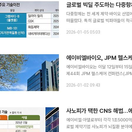
글로벌 빅딜 주도하는 다중항
다중항체는 전 세계 제약·바이오 산업
떠올랐다. 특히 글로벌 빅파마들이 적
재감이 커지고 있다. 4일 본지 취재 결과 지난해 글로벌 제약·바이오 산업에서 이뤄진 대형 기술이
2026-01-05 05:03
전 계약의 상당수를 다중항체가 차지했
에이비엘바이오, JPM 헬스케
에이비엘바이오는 이달 12일부터 15
제44회 JPM 헬스케어 컨퍼런스(JP
밝혔다. JPM 헬스케어 콘퍼런스는 전 세계에서 가장 크고 영향력이 있는 헬스케어 투자 행사다. 국
2026-01-02 09:43
내외 제약ㆍ바이오 기업은 물론 투자자
사노피가 택한 CNS 해법…
에이비엘·아델로부터 각각 1조5000억원
로벌 제약기업 사노피가 뇌질환 분야