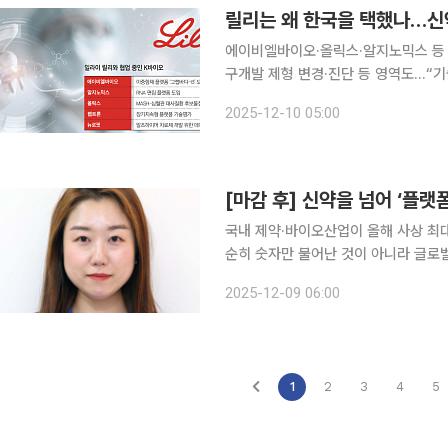
릴리는 왜 한국을 택했나…신
에이비엘바이오·올릭스·알지노믹스 등
구개발 제형 변경·진단 등 영역도…“기술 수준 올라왔다는 
바이오기업들과의 협업을 확대하고 있다
2025-12-10 05:00
[마감 후] 신약을 넘어 ‘플랫
국내 제약·바이오산업이 올해 사상 최
순히 숫자만 불어난 것이 아니라 글로
출의 질적 수준이 한 단계 높아졌다는 평가가 나온다. 이 변화의 중심에
2025-12-09 06:00
폼 기술은 특정 적응증이나 단일 후보
1
2
3
4
5