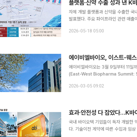
플랫폼·신약 수출 성과 낸 K
자체 개발 플랫폼과 신약을 수출한 국
발표했다. 주요 파이프라인 관련 매출
모인다. 17일 제약바이오 업계에 따르면 최근 에이비엘바이오와 녹십자, SK바이오팜 등 자체 개발
2026-05-18 05:00
에이비엘바이오, 이스트-웨스
에이비엘바이오는 3월 9일부터 11일까
(East-West Biopharma Summit: Seou
오 전문지인 바이오센츄리와 바이오 
2026-03-05 09:02
기업 맥킨지 앤드 컴퍼니가 인사이트 
효과·안전성 다 잡았다…K바
국내 바이오텍 기업들이 독자 개발한 
다. 기술이전 계약에 따른 수입과 임상
이오의 경쟁력을 끌어올리는 핵심으로 자리 잡고 있다. 19일 제약바