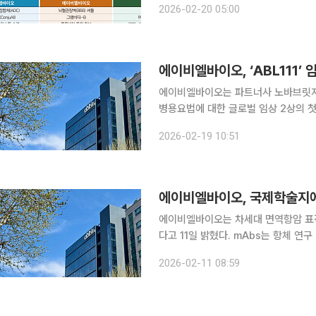
2026-02-20 05:00
합체(ADC) 분야의 선두주자인 리가
에이비엘바이오, ‘ABL111’ 
에이비엘바이오는 파트너사 노바브릿지 바이
병용요법에 대한 글로벌 임상 2상의 첫 환자 투
ABL111(Givastomig)과 PD-
2026-02-19 10:51
위암 환자 대상 1차 치료제 가능성을 
에이비엘바이오는 차세대 면역항암 표적
다고 11일 밝혔다. mAbs는 항체 연구 및 개발
제목은 ‘차세대 4-1BB 항체를 통한 
2026-02-11 08:59
적ㆍ임상적 전략에 대한 리뷰’로 이달 