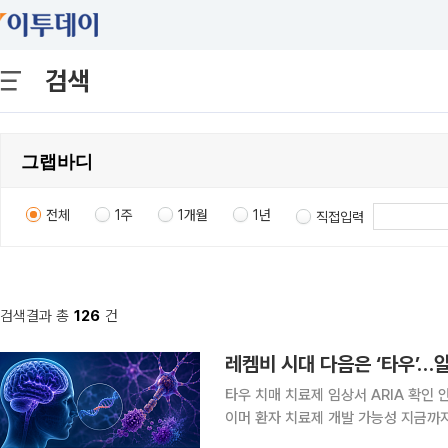
검색
전체
1주
1개월
1년
직접입력
검색결과 총
126
건
레켐비 시대 다음은 ‘타우’…
타우 치매 치료제 임상서 ARIA 확
이머 환자 치료제 개발 가능성 지금까지는 뇌 속 아밀로이드베타(Aβ)를 제거하는 치료제가 개발을
주도했지만 최근 타우(Tau) 단백질