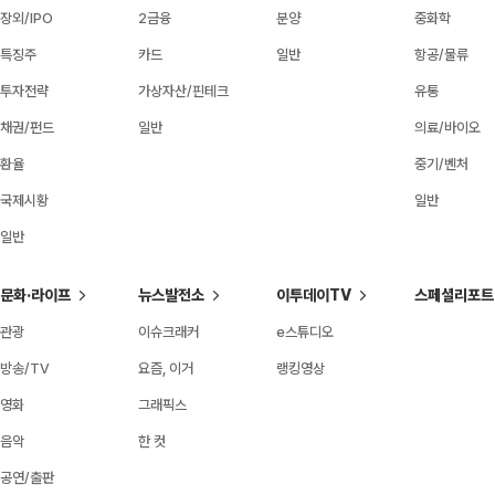
장외/IPO
2금융
분양
중화학
특징주
카드
일반
항공/물류
투자전략
가상자산/핀테크
유통
채권/펀드
일반
의료/바이오
환율
중기/벤처
국제시황
일반
일반
문화·라이프
뉴스발전소
이투데이TV
스페셜리포트
관광
이슈크래커
e스튜디오
방송/TV
요즘, 이거
랭킹영상
영화
그래픽스
음악
한 컷
공연/출판