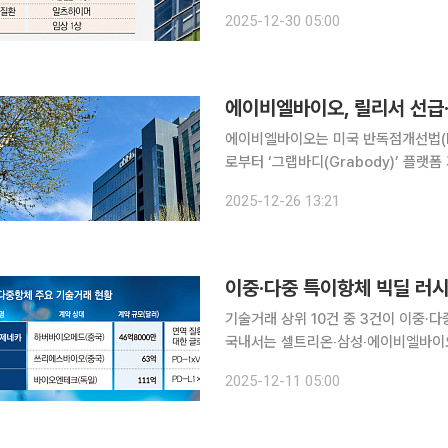
(CNS) 파이프라인을 강화하고 있다
2025-12-30 05:00
기존 접근법의 한계를 인식하면서 차별
에이비엘바이오, 릴리서 선급‧
에이비엘바이오는 미국 반독점개선법(HS
로부터 ‘그랩바디(Grabody)’ 플랫
585억 원)와 지분 투자금 1500만 달러(약
2025-12-26 13:21
는 지난달 12일과 14일 릴리와 계약금 
이중·다중 특이항체 빅딜 러
기술거래 상위 10건 중 3건이 이중·
국내서는 셀트리온‧삼성‧에이비엘바이오 등이 개발 글로벌 바이오 기술거
항체 중심으로 재편되고 있다. 글로벌
2025-12-11 05:00
플랫폼이 향후 연구개발(R&D) 패러다