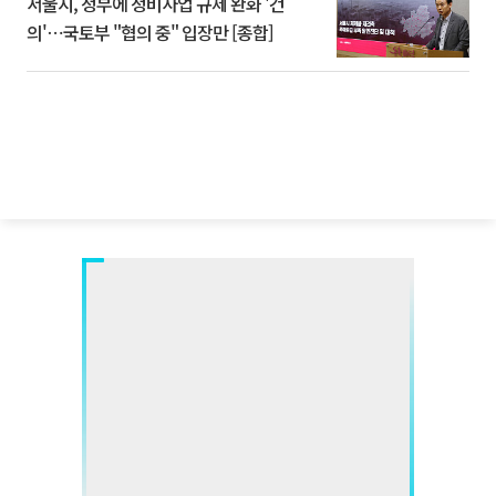
서울시, 정부에 정비사업 규제 완화 '건
의'⋯국토부 "협의 중" 입장만 [종합]