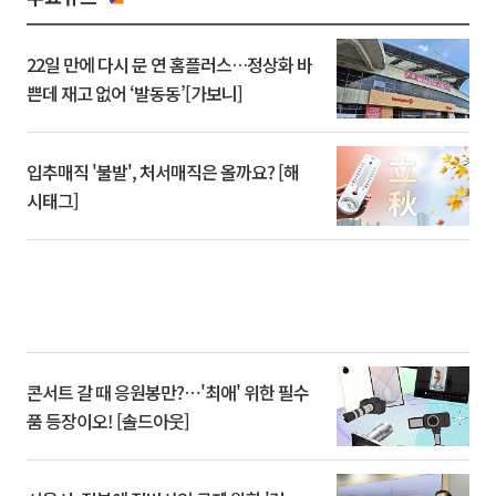
22일 만에 다시 문 연 홈플러스…정상화 바
쁜데 재고 없어 ‘발동동’[가보니]
입추매직 '불발', 처서매직은 올까요? [해
시태그]
콘서트 갈 때 응원봉만?⋯'최애' 위한 필수
품 등장이오! [솔드아웃]