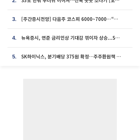
35도 안팎 무더위 이어져…전국 곳곳 소나기 [오늘 날씨]
2.
[주간증시전망] 다음주 코스피 6000~7000⋯“外人 수급은 정책이 변수”
3.
뉴욕증시, 연준 금리인상 기대감 꺾이자 상승...S&P500 사상 최고치 [종합]
4.
SK하이닉스, 분기배당 375원 확정…주주환원책 9월로 앞당겨 발표
5.