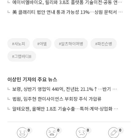
에이비엘바이오, 릴리와 3.8조 플랫폼 기술이전·공동 연구개발 계약
美 클래리티 법안 연내 통과 가능성 13%…상원 문턱서 제동
#사노피
#아델
#알츠하이머병
#파킨슨병
#그랩바디B
이상민 기자의 주요 뉴스
보령, 상반기 영업익 440억, 전년比 21.1%↑…반기 역대 최대
법원, 임주현 한미사이언스 부회장 주식 가압류
알테오젠, 올해만 1.8조 기술수출…특허·계약·상업화 ‘삼박자’
0
0
0
0