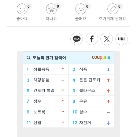
0
0
0
0
좋아요
화나요
슬퍼요
추가취재 원해요