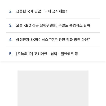
급등한 국제 금값…국내 금시세는?
2.
오늘 KBO 긴급 실행위원회, 주말도 폭염취소 될까
3.
삼성전자·SK하이닉스 “주주 환원 강화 방안 마련”
4.
[오늘의 IR] 고려아연ㆍ심텍ㆍ엘앤에프 등
5.