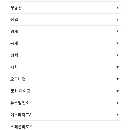
부동산
산업
경제
국제
정치
사회
오피니언
문화·라이프
뉴스발전소
이투데이TV
스페셜리포트