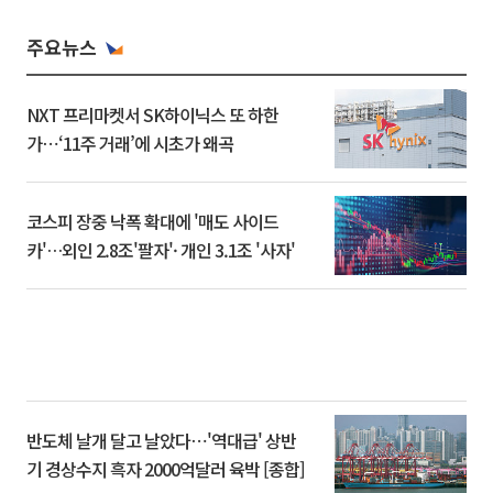
주요뉴스
NXT 프리마켓서 SK하이닉스 또 하한
가⋯‘11주 거래’에 시초가 왜곡
코스피 장중 낙폭 확대에 '매도 사이드
카'…외인 2.8조'팔자'· 개인 3.1조 '사자'
반도체 날개 달고 날았다⋯'역대급' 상반
기 경상수지 흑자 2000억달러 육박 [종합]