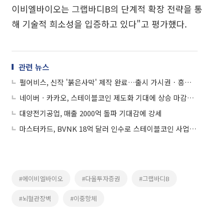
이비엘바이오는 그랩바디B의 단계적 확장 전략을 통
해 기술적 희소성을 입증하고 있다"고 평가했다.
관련 뉴스
펄어비스, 신작 '붉은사막' 제작 완료…출시 가시권ㆍ흥행 기대감에 상승세
네이버ㆍ카카오, 스테이블코인 제도화 기대에 상승 마감⋯카카오페이 上
대양전기공업, 매출 2000억 돌파 기대감에 강세
마스터카드, BVNK 18억 달러 인수로 스테이블코인 사업 본격 확장
#에이비엘바이오
#다올투자증권
#그랩바디B
#뇌혈관장벽
#이중항체