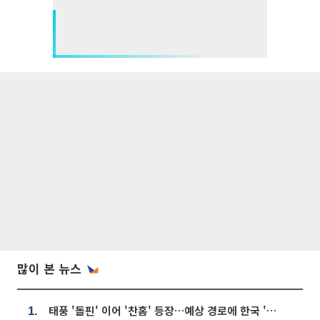
많이 본 뉴스
태풍 '돌핀' 이어 '찬홈' 등장…예상 경로에 한국 '한숨'
1.