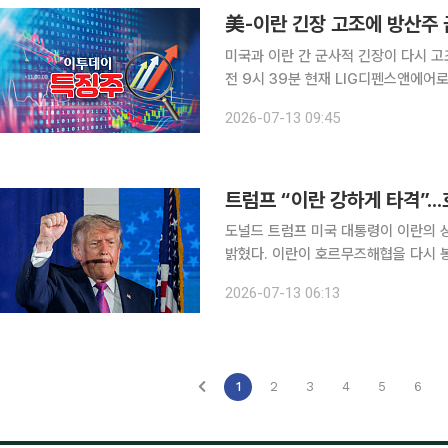
美-이란 긴장 고조에 방산주
미국과 이란 간 군사적 긴장이 다시 고조되
전 9시 39분 현재 LIG디펜스앤에어
고 있다. 한국항공우주는 5.47%, 한
2026-07-13 09:45
다. 주말 사이 미국과 이란은 호르무
트럼프 “이란 강하게 타격”.
도널드 트럼프 미국 대통령이 이란의 
밝혔다. 이란이 호르무즈해협을 다시 
있다”고 반박하면서 양국의 군사 충돌과 신경전이
2026-07-13 06:13
일(현지시간) CNN방송과의 인터뷰에서
1
2
3
4
5
6