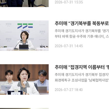
2026-07-31 15:35
과 박영선 의원은 이날 경기도의회 양
추미애 "경기북부를 북동부로"
추미애 경기도지사가 경기북부를 '경기
부터 바꿔 항공·우주와 기후·에너지, 스
일 이투데이 취재를 종합하면, 추 지
2026-07-31 14:45
형발전기획실·북부특별자치도추진단 등
추미애 "접경지역 이름부터 
추미애 경기도지사가 경기북부 접경지역
화경제특구 조성사업을 '남북협력사업'으로
투데이 취재를 종합하면, 추 지사는 이
2026-07-27 18:40
석회의'에서 정동영 통일부 장관과 관