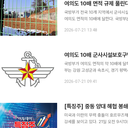
여의도 10배 면적 규제 풀린
국방부가 전국 10개 지역에서 군사시설
여의도 면적의 10배에 달한다. 국방부는 강원 고성군과 속초시, 경기 평택시와 고양시, 서울 용산구
등 전국 10개 지역에서 군사시설보호구
2026-07-21 13:48
보호구역은 ‘군사기지 및 군사시설 보
여의도 10배 군사시설보호구역
국방부가 여의도 면적의 약 10배에 달
부는 강원 고성군과 속초시, 경기 평택
호구역과 비행안전구역 약 2916만㎡를
2026-07-21 09:41
군사규제 완화 계획의 후속 조치로, 
미국과 이란의 무력 충돌이 호르무즈해
강세를 보이고 있다. 21일 오전 9시13분 STX그린로지스는 전 거래일 대비 19.57% 오른 4950