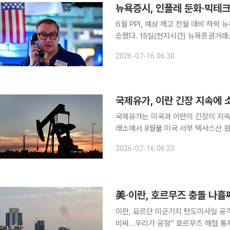
뉴욕증시, 인플레 둔화·빅테크 
6월 PPI, 예상 깨고 전월 대비 하
승했다. 15일(현지시간) 뉴욕증권거래소에서 다우지수는 전 거래일 대비 150.37포인트(0.29%)
상승한 5만2658.64에 마감했다. S&P
2026-07-16 06:30
주 중심의 나스닥지수는 162.22포인트
국제유가, 이란 긴장 지속에 소폭
국제유가는 미국과 이란의 긴장이 지속하는 가운데 상
래소에서 8월물 미국 서부 텍사스산 원유
당 79.60달러에 마감했다. 런던 IC
2026-07-16 06:23
배럴당 84.95
美·이란, 호르무즈 충돌 나흘
이란, 요르단 미군기지 탄도미사일 공격
비싸…우리가 공정” 호르무즈 해협 통