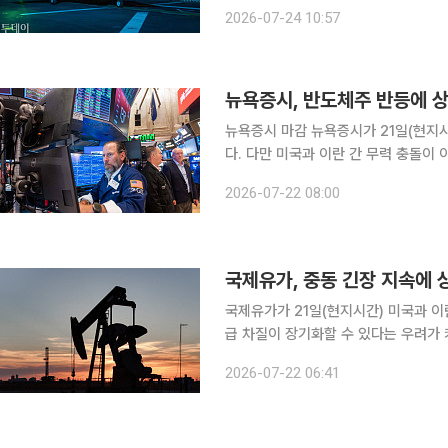
재와 같은 공습만으론 이란의 협상 태도
2026-07-24 10:57
군 중부사령부는 23일(현지시간) 엑스(
뉴욕증시 마감 뉴욕증시가 21일(현지시간) 반도체주를 중심으로 저가 매수세가 유입되면서 상승했
다. 다만 미국과 이란 간 무력 충돌이 
날 뉴욕증시에서 다우지수는 전장보다 38
2026-07-22 08:00
S&P00 지수는 전장보다 65.92포인트
국제유가, 중동 긴장 지속에 상
국제유가가 21일(현지시간) 미국과 이
급 차질이 장기화할 수 있다는 우려가 커지면서 
에서 8월 인도분 미국 서부텍사스산원유(
2026-07-22 06:41
장을 마감했다. 런던ICE선물거래소의