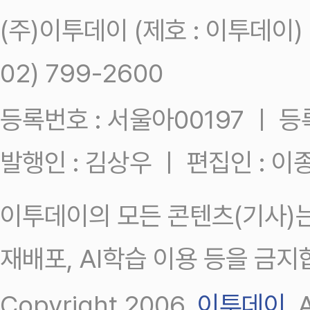
(주)이투데이 (제호 : 이투데이
02) 799-2600
등록번호 : 서울아00197 ㅣ 등록일
발행인 : 김상우 ㅣ 편집인 : 
이투데이의 모든 콘텐츠(기사)는
재배포, AI학습 이용 등을 금지
Copyright 2006.
이투데이
.