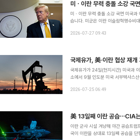
미ㆍ이란 무력 충돌 소강 국면 미국과 이란의 무력 공방이 2주 만에 사흘째 소강상태를 이어가고 있
습니다. 미군은 이란 이슬람혁명수비대(
(현지시간)부터 23일까지 13일 연속
2026-07-27 09:43
격하며 맞섰습니다. 이후 도널드 트럼프
국제유가, 美·이란 협상 재개
국제유가가 24일(현지시간) 미국과 이란 간
소에서 9월 인도분 미국 서부텍사스산원유
에 장을 마감했다. 런던ICE선물거래소
2026-07-25 06:49
당 96.78달
美 13일째 이란 공습⋯CIA는
이란 군사 시설 겨냥해 야간 공습트럼프 
국이 이란을 상대로 13일째 공습을 단