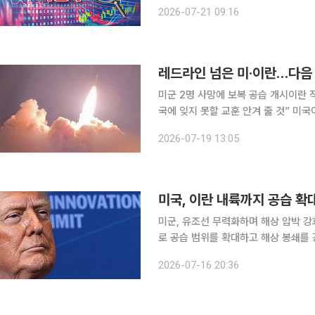
원, 흥아해운은 9.06% 상승한 1986원에 거래되고 있다. 친
2026-07-21 09:16
아라비아를 상대로 즉각적인 해상 봉
미군 2명 사망에 보복 공습 개시이란 
국에 잊지 못할 교훈 안겨 줄 것” 미
한 데 대한 보복으로 이란을 추가 공습
2026-07-19 13:05
하겠다고 선언하면서 양국 간 긴장이 
미국, 이란 내륙까지 공습 확
미군, 유조선 무력화하며 해상 압박 강화이란 “
로 공습 범위를 확대하고 해상 봉쇄를 
역 미군 기지를 겨냥한 보복 공격에 나서며 강경 대응을 
2026-07-16 20:36
간) 이란 IRNA 통신 등은 이날 새벽