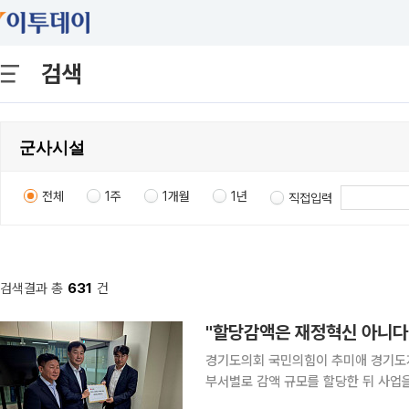
검색
전체
1주
1개월
1년
직접입력
검색결과 총
631
건
경기도의회 국민의힘이 추미애 경기도
부서별로 감액 규모를 할당한 뒤 사업
지적이다. 31일 이투데이 취재를 종합하면, 경기도의회 국민의힘 건전재정혁신추진단 윤종영 단장