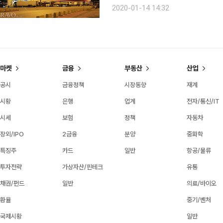
울 여행에 갈증을 느꼈다. 그때 하나의 문장이 눈에 들어왔다.
2020-01-14 14:32
마켓
금융
부동산
산업
공시
금융정책
시장동향
재계
시황
은행
업계
전자/통신/IT
시세
보험
정책
자동차
장외/IPO
2금융
분양
중화학
특징주
카드
일반
항공/물류
투자전략
가상자산/핀테크
유통
채권/펀드
일반
의료/바이오
환율
중기/벤처
국제시황
일반