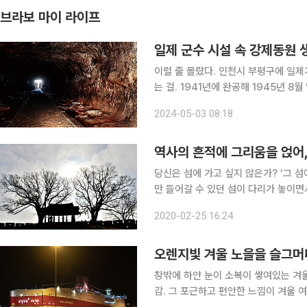
브라보 마이 라이프
일제 군수 시설 속 강제동원 생
이럴 줄 몰랐다. 인천시 부평구에 일제
는 걸. 1941년에 완공해 1945년
(이하 ‘조병창’) 유적이다. 조병창의 
2024-05-03 08:18
와 부영공원 일대의 부지 115만여 평
역사의 흔적에 그리움을 얹어,
당신은 섬에 가고 싶지 않은가? ‘그 섬에 
만 들어갈 수 있던 섬이 다리가 놓이면서
근은 쉽고 섬이 주는 그리움을 느끼게 해주는
2020-02-25 16:24
지 않은 겨울 끝 무렵에 서울에서 멀지
오렌지빛 겨울 노을을 슬그머
창밖에 하얀 눈이 소복이 쌓여있는 겨
감. 그 포근하고 편안한 느낌이 겨울 