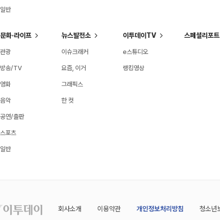
일반
문화·라이프
뉴스발전소
이투데이TV
스페셜리포트
관광
이슈크래커
e스튜디오
방송/TV
요즘, 이거
랭킹영상
영화
그래픽스
음악
한 컷
공연/출판
스포츠
일반
회사소개
이용약관
개인정보처리방침
청소년