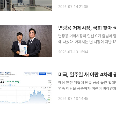
미국은 이란 남부 해안 거점에 대한 
2026-07-14 21:35
미사일로 공격하며 맞대응했다. 세계 
변광용 거제시장이 민선 9기 출범과 함
에 나섰다. 거제시는 변 시장이 지난 13일 국회의원회관을 방문해 서삼석 국회 농림축산식품해양수
산위원장과 염태영·김성회·황명선 의원
2026-07-13 15:04
고 밝혔다. 이번 방문은 제22대
미국, 일주일 새 이란 4차례
해상 안전 위협에 원유 공급 불안 확대이란 
연속 이란을 공습하자 이란이 바레인과
섰다. 세계 원유 수송의 핵심 길목인
2026-07-13 14:45
다시 가파르게 올랐다. 