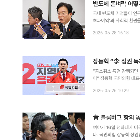
반도체 돈벼락 어떻게
국내 반도체 기업들이 인공
초과이익’과 사회적 환원
호황의 과실을 사회 전체
2026-05-28 16:18
다 미래 산업 투자와 인재 
장동혁 “李 정권 
“공소취소 특검 강행되면 
어” 장동혁 국민의힘 대표는 26일 “이번 지방선거는 이재명 정권의 오만과 폭주를 심판하고 자유민
주주의와 법치를 지키는 선거”라며 막판 총
2026-05-26 10:29
서 기자회견을 열고 “국
靑 블룸버그 항의 놓
여야가 16일 청와대가 미
다. 국민의힘 장동혁 상임선대위원장은 이날 페이스북을 통해 “이재명이 많이 억울한 모양이다. 블