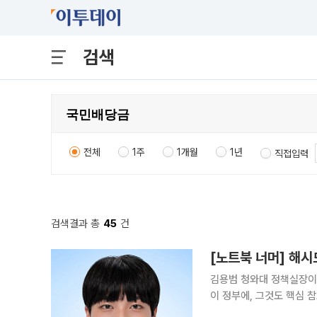
검색
전체
1주
1개월
1년
직접입력
검색결과 총
45
건
[노트북 너머] 해
김용범 청와대 정책실장이
이 정부에, 그것도 핵심 
가상자산 업계 활성화를 