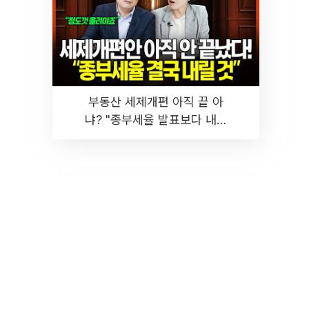
부동산 세제개편 아직 끝 아
냐? "종부세율 발표보다 내릴
것" 장기거주·양도세 전망 I 집
땅지성 I 김인만, 진미윤