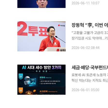
2026-06-11 10:07
들자는 국가전략 구상을 내
장동혁 “李, 이번 
“고환율·고물가·고금리 3
장기집권 시도 막아야…기호 2번으로 힘 모아달라”
삶과 대한민국의 미래를 
2026-06-02 08:44
로봇세·AI 토큰세·노동자
혁신 막는다는 지적도 최근
활용방안으로 ‘국민배당금’
2026-06-01 05:00
한 이익의 분배 방식을 놓