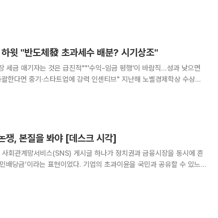
구했다”며 “억울해하면서 언론과 싸울 일이 아니다. 진짜 억울한 사람들
은 피해를 본 투자자들과 국민”이라고 밝혔다. 이어 “김용범은 ‘
 하윗 "반도체發 초과세수 배분? 시기상조"
당장 세금 매기자는 것은 급진적""'수익-임금 평행'이 바람직…성과 낮으면
 중기·스타트업에 강력 인센티브" 지난해 노벨경제학상 수상자
대 명예교수는 15일 인공지능(AI)·반도체 호황에 따른 초과세수를 '국민배
해야 한다는 일각의 주장에 대해 "시기
 논쟁, 본질을 봐야 [데스크 시각]
 사회관계망서비스(SNS) 게시글 하나가 정치권과 금융시장을 동시에 흔
국민배당금’이라는 표현이었다. 기업의 초과이윤을 국민과 공유할 수 있느
반기업 정서”, “증세론”, “시장 개입” 논쟁으로 번졌다. 발언 당일 코스피
장의 불안감도 증폭됐다. 결국 표현 하나