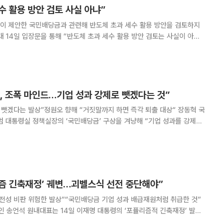
수 활용 방안 검토 사실 아냐”
이 제안한 국민배당금과 관련해 반도체 초과 세수 활용 방안을 검토하지
세수 여건, 재정투자 방향 등을 상시 논의하고 있다”고 했다. 이날 한 언
준경 경제성장수석과 류덕현 재정기
, 조폭 마인드…기업 성과 강제로 뺏겠다는 것”
겠다는 발상”정원오 향해 “거짓말까지 하면 즉각 퇴출 대상“ 장동혁 국
범 대통령실 정책실장의 ‘국민배당금’ 구상을 겨냥해 “기업 성과를 강제로
다. 장 대표는 이날 국회에서 열린 최고위원회에서
 삼성전자 파업이 현실로 다가오고 있는
리즘 긴축재정’ 궤변…괴벨스식 선전 중단해야”
전성 비판 위험한 발상”“국민배당금 기업 성과 배급재원처럼 취급한 것”
 송언석 원내대표는 14일 이재명 대통령의 ‘포퓰리즘적 긴축재정’ 발언