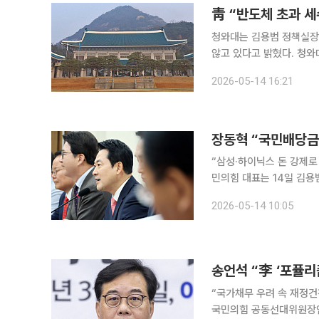
靑 “반도체 초과 세
청와대는 김용범 정책실장
않고 있다고 밝혔다. 청와대 14일 입장문을 통해 “반도체 초과 세수 활용 방안 검토는 사실이 아니
다”라며 “정부는 경기 상황, 
2026-05-14 16:21
론은 김 실장이 최근 하
장동혁 “국민배당금
“삼성·하이닉스 돈 강제로 뺏
민의힘 대표는 14일 김용
뺏어가겠다는 전형적인 조폭 마인드”라고 비판했
2026-05-14 10:05
“수십조 원 손실을 불러올
송언석 “李 ‘포퓰
“국가채무 우려 속 재정건
국민의힘 공동선대위원장인