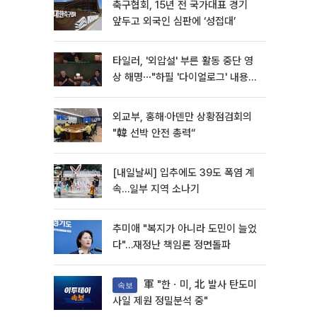
축구협회, 15년 전 국가대표 경기
앞두고 외국인 심판에 ‘성접대’
타일러, '외압설' 부른 활동 중단 영
상 해명⋯"하필 '다이얼로그' 내용이
라"
외교부, 홍해·아덴만 상황점검회의
"韓 선박 안전 총력“
[내일날씨] 입추에도 39도 폭염 계
속…일부 지역 소나기
추미애 "복지가 아니라 도민이 늘었
다"…재정난 책임론 정면돌파
軍 "한ㆍ미, 北 발사 탄도미
속보
사일 제원 정밀분석 중"