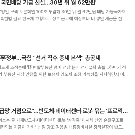
국민배당 기금 신설…30년 뒤 월 62만원"
방안 모색 토론회연 100조 투입해 30년 뒤 월 62만원 배당 가능국가재
에 예상보다 더 쌓인 세금을 전 국
구상이 나왔다. 연간 100조원을 기금에 넣어 굴리면 30년 뒤 국민 1인당
매달 62만원을 지급할 수 있다는 계산이다. 25일 오
 李정부…국힘 "선거 직후 증세 본색" 총공세
양도세 조정론에 野 반발부동산 넘어 성장·분배 경제철학 충돌…하반기 정
불붙고 있다. 대통령실은 반도체 호황으로 늘어나는 자금이 부동산으로 쏠
정책적 검토라는 입장이지만 국민의힘은 "선거 끝나자
김용범 "한국, AI 공급망 거점으로"…반도체·데이터센터·로봇 묶는 '프로젝트 트리니티' 구상
페이스북 글 게재반도체·데이터센터·로봇 '삼각축' 제시세 산업 순환구조로
 기회" 선점 강조 김용범 대통령비서실 정책실장이 반도체
컬 AI) 세 산업을 하나의 순환 구조로 묶어 한국을 'AI 공급망 거점'으로 만