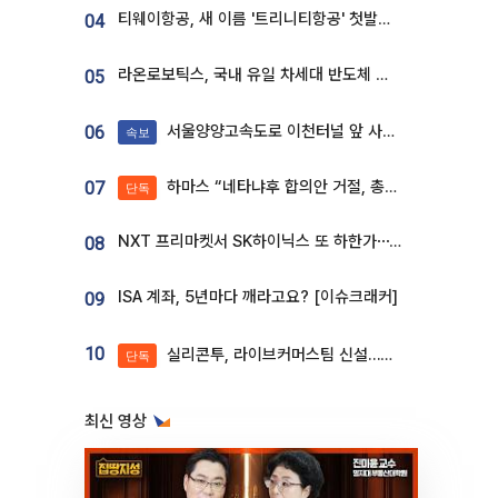
티웨이항공, 새 이름 '트리니티항공' 첫발…SSC 전략 본격화
04
라온로보틱스, 국내 유일 차세대 반도체 공정 로봇 개발 ‘고객사 테스트 진행’
05
서울양양고속도로 이천터널 앞 사고 발생
06
속보
하마스 “네타냐후 합의안 거절, 총선 앞두고 시간 끌기”
07
단독
NXT 프리마켓서 SK하이닉스 또 하한가⋯‘11주 거래’에 시초가 왜곡
08
ISA 계좌, 5년마다 깨라고요? [이슈크래커]
09
10
실리콘투, 라이브커머스팀 신설…K뷰티 ‘글로벌 판매망’ 확대[K뷰티 라방戰]
단독
최신 영상