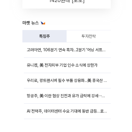
1420원대 [포토]
마켓 뉴스
특징주
투자전략
고려아연, 106분기 연속 흑자...2분기 '어닝 서프라이즈'에 장 초반 12%대 강세
유니켐, 美 전자피부 기업 인수 소식에 상한가
우리로, 광트랜시버 필수 부품 상용화...美 중국산 퇴출 추진에 상승세
항공주, 美·이란 협상 진전과 유가 급락에 강세⋯한진칼 8%↑
AI 전력주, 데이터센터 수요 기대에 동반 급등…효성중공업 10%↑