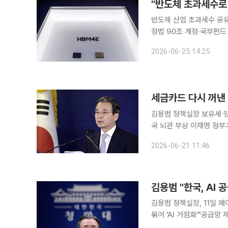
"반도체 초과세수로 
반도체 산업 초과세수 공유
정법 90조 개정·국부펀드 특별법 필요 반도체 호황으로 정부 금고
민에게 다달이 나눠주자는 
2026-06-25 14:25
세금카드 다시 꺼낸
김용범 정책실장 보유세·
국 뇌관 부상 이재명 정부가 부동산 시장 안정을 위한 보유세·양도세 조정 가능성을 시사하면서 여
야 간 세금 전쟁이 다시 
2026-06-21 11:46
리는 현상을 막기 위한 
김용범 정책실장, 11일 
묶어 'AI 거점화'"공급망 재편되는 지금이
·AI 데이터센터·로봇(피지