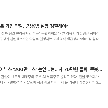
장의 ‘국민배당금’ 구상을 싸잡아 비판하며 “괴벨스식 선전·선동 정치를
하라”고 촉구했다. 송 위원장은 이날 페이스북 글을 통해 “이재
은 기업 약탈…김용범 실장 경질해야“
럼 취급” 국민의힘은 14일 김용범 대통령실 정책실
 구상과 관련해 “기업 약탈로 연명하는 이재명식 배급경제”라며 김 실장
권의 전리품으로 여기는 국가 주도형 약탈
[증시키워드] SK하이닉스 ‘200만닉스’ 눈앞…현대차 70만원 돌파, 로봇·삼성전기 관심
관심이 반도체 대형주와 로봇·AI 부품주로 쏠리고 있다. 전날 코스피가
렸다가 7800선을 되찾으며 사상 최고치를 다시 쓴 가운데 삼성전자와 SK
 로봇 사업 기대감에 사상 처음 70만원을 넘어섰다. 14일 금융투자
 네이버페이증권 검색 상위 종목은 삼성