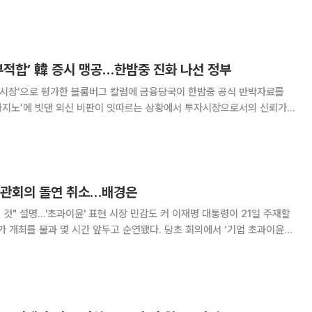
라고 믿었다. 참고로 법제화는 아직 진행 중이다. 김 실장은 줄곧 관료
부적합’ 韓 증시 맹공…한밤중 진화 나선 정부
 시장’으로 평가한 블룸버그 칼럼에 금융당국이 한밤중 공식 반박자료를
‘카지노’에 빗댄 외신 비판이 잇따르는 상황에서 투자시장으로서의 신뢰가
정부가 직접 진화에 나선 것이다. 금융위원회는 국내 경제와 기업 실적이
견조하고 강제청산 관련 수치도 근거가 불분명하다고 맞섰다. 5일
좌관회의 돌연 취소…배경은
…'초과이윤' 표현 시장 민감도 커 이재명 대통령이 21일 주재할
 개최를 불과 몇 시간 앞두고 순연됐다. 당초 회의에서 ‘기업 초과이윤의
로 다룰 예정이었던 것으로 알려지면서 그 배경에 관심이 쏠리고 있다. 청
통해 "오늘 예정됐던 수석보좌