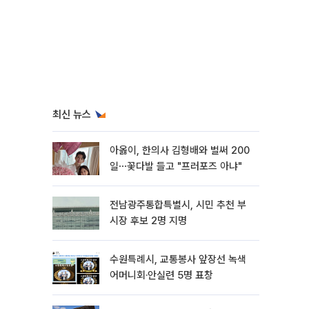
최신 뉴스
아옳이, 한의사 김형배와 벌써 200
일⋯꽃다발 들고 "프러포즈 아냐"
전남광주통합특별시, 시민 추천 부
시장 후보 2명 지명
수원특례시, 교통봉사 앞장선 녹색
어머니회·안실련 5명 표창