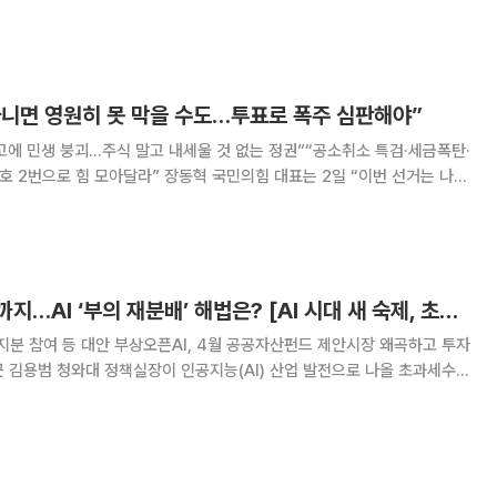
놨다. 셋을 따로 키우면
아니면 영원히 못 막을 수도…투표로 폭주 심판해야”
고에 민생 붕괴…주식 말고 내세울 것 없는 정권”“공소취소 특검·세금폭탄·
 장동혁 국민의힘 대표는 2일 “이번 선거는 나의
결정짓는 선거”라며 “이재명 정권과 더불어민주당의 폭주를 막기 위해 반
드시 투표해 달라”고 호소했다. 장 대표는 이날 오전 서울 여의도
세금·배당·국부펀드까지…AI ‘부의 재분배’ 해법은? [AI 시대 새 숙제, 초과이익 분배]
 지분 참여 등 대안 부상오픈AI, 4월 공공자산펀드 제안시장 왜곡하고 투자
 김용범 청와대 정책실장이 인공지능(AI) 산업 발전으로 나올 초과세수
을 언급해 논란이 됐다. 삼성전자 노조 파업 역시 AI 호황에서 나온 막대
고 의견이 대립했던 것이 주요 배경으