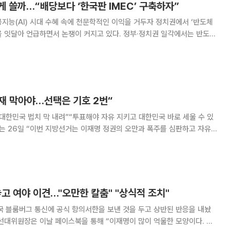
 쓸까…“배당보다 ‘한국판 IMEC’ 구축하자”
지능(AI) 시대 수혜 속에 천문학적인 이익을 거두자 정치권에서 ‘반도체
을 잇달아 언급하면서 논쟁이 커지고 있다. 정부·정치권 일각에서는 반도체
와 나눠야 한다는 주장이 나오지만, 업계와 학계에서는 단순 현금 재분배보
육성, 연구개발(R&D) 생태계 구축 등
독재 막아야…선택은 기호 2번“
대한민국 법치 막 내려”“투표해야 자유 지키고 대한민국 바로 세울 수 있
공세에 나섰다. 장 대표는 이날 서울 여의도 중앙당사에
민들께서 국민의힘에 힘을 모아주고 있다”
고 여야 이견…"오만한 칼춤" "상식적 조치"
국 블룸버그 통신에 공식 항의서한을 보낸 것을 두고 상반된 반응을 내놨