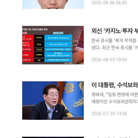
2026-08-06 06:00
외신 ‘카지노·투자 
한국 증시를 ‘투자 부적합
냈다. 최근 한국 증시를 
훼손될 수 있다는 우려에 
2026-08-05 18:00
이 대통령, 수석보
청와대, "일정 변경에 따른 것" 설명
예정이던 수석보좌관회의가
사회적 배분’을 핵심 의제
2026-07-20 14:36
와대는 이날 언론 공지를 