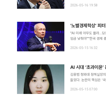
룸버그에 공식 사과까지 요
2026-05-16 19:58
'노벨경제학상' 피터
"AI 미래 아무도 몰라…
임금 낮춰야""한국 경제 총괄한다면
인 피터 하윗 미국 브라운
2026-05-15 16:32
당금' 등의 명목으로 환원
AI 시대 ‘초과이윤’
김용범 청와대 정책실장의
들었다. 논란의 핵심은 ‘
냐는 문제 제기는 곧바로 “
2026-05-15 07:00
가 5% 넘게 급락하자 시