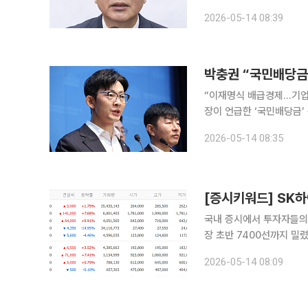
과 김용범 대통령실 정책실
2026-05-14 08:39
중단
박충권 “국민배당금
“이재명식 배급경제…기업 성과 정권 전리품처
장이 언급한 ‘국민배당금’
경질을 재차 촉구했다. 박충권 국민의힘 중앙선대위 공보단장은 이날 논평에서 “‘국민배당금’은 기
2026-05-14 08:35
업의 피땀 어린 결실을 정
국내 증시에서 투자자들의 
장 초반 7400선까지 밀
하이닉스가 반등했고, 현대차는
2026-05-14 08:09
업계에 따르면 장 시작 전