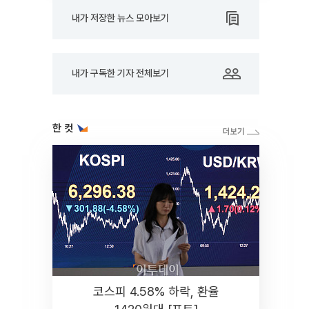
내가 저장한 뉴스 모아보기
내가 구독한 기자 전체보기
한 컷
코스피 4.58% 하락, 환율