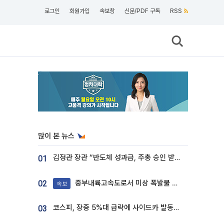
로그인
회원가입
속보창
신문/PDF 구독
RSS
많이 본 뉴스
김정관 장관 “반도체 성과급, 주총 승인 받도록”…상법·자본시장법 개정 시사
01
중부내륙고속도로서 미상 폭발물 발견
02
속보
코스피, 장중 5%대 급락에 사이드카 발동…삼성·SK 동반 폭락
03