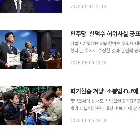
의 긴급 공개 질의를 던지며 윤석열 전
2025-05-11 11:13
입장을 요구했다. 김 위원장
민주당, 한덕수 허위사실 공표 
더불어민주당은 8일 한덕수 무소속 대
썼다'는 취지로 주장한 것과 관련해 공
민주당 진짜 대한민국 선대위 공명선거
2025-05-08 13:06
후보는 이재명 후보의 '광주사태'라는
파기환송 겨냥 '조봉암·DJ'에
李 "조봉암 선생도 사법살인 돼"'파기환
재명 더불어민주당 대선 후보가 매 선거
소했다. 그는 "조봉암 선생도 사법살인
2025-05-06 16:09
수차례 이어갔다. 이 후보는 6