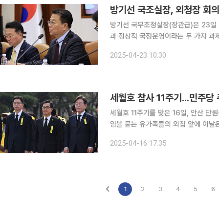
방기선 국무조정실장(장관급)은 23일 
과 정상적 국정운영이라는 두 가지 과제를 완
은 이날 정부세종청사에서 5차 외청장
2025-04-23 10:30
청들과 국정에 대한 인식을 공유하고 
세월호 참사 11주기...민주당
세월호 11주기를 맞은 16일, 안산 
임을 묻는 유가족들의 외침 앞에 이날은 
전 대표를 포함해 김동연, 김경수 등
2025-04-16 17:35
위로했다. 대통령이 되겠다고 나선 이
1
2
3
4
5
6