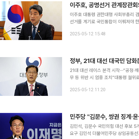
이주호, 공명선거 관계장관회
이주호 대통령 권한대행 사회부총리 겸 
선거를 계기로 국민통합이 이뤄져야 한다고 강조했다. 이 권한대행은 
대 대통령선거 대비 '공명선거 관계장관
2025-05-12 15:48
유포, 선거폭력, 불법 딥페이크 영상 
정부, 21대 대선 대국민 담
21대 대선 레이스 본격 시작⋯“공정‧
무 등 위반 시 엄중 조치“대통령 궐위로 치러
일 치러지는 제21대 대통령 선거와 관련해 공정
2025-05-12 11:20
고기동 행정안전부 장관 직무대행은 1
민주당 "김문수, 쌍권 징계·
김민석, 김문수 국민의힘 대선 후보 5
요구 김민석 더불어민주당 상임공동선거대책위원장이 11일 김문수 국민의힘 대선 후보에게 5개 항