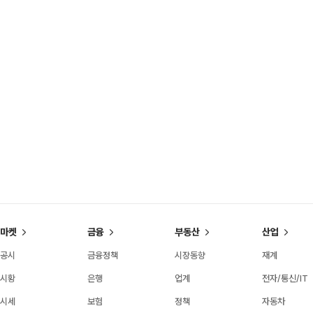
마켓
금융
부동산
산업
공시
금융정책
시장동향
재계
시황
은행
업계
전자/통신/IT
시세
보험
정책
자동차