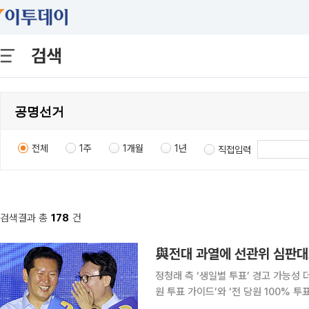
검색
전체
1주
1개월
1년
직접입력
검색결과 총
178
건
與전대 과열에 선관위 심판대
정청래 측 ‘생일별 투표’ 경고 가능성 더불어민주당 8·17 전당대회 과정에서 불거진 ‘생일별 최고위
원 투표 가이드’와 ‘전 당원 100% 
내린다. 당 선관위 공명선거분과는 4일 서울 여의도 중앙당사에서 회의를 열고 두 사안의 당규 위반