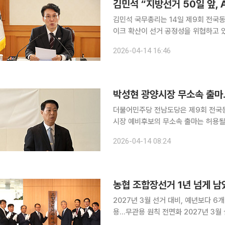
김민석 “지방선거 50일 앞, 
김민석 국무총리는 14일 제9회 전국동
이크 확산이 선거 공정성을 위협하고 
고 규정하고 무관용 대응을 지시했다. 김민석 총리는 이날 정부서울청사에서 열린 공명선거 관계장
2026-04-14 16:46
관회의에서 “지방선거는 지역의 미래를
박성현 광양시장 무소속 출마
더불어민주당 전남도당은 제9회 전국
시장 예비후보의 무소속 출마는 허용될 수 없다는 입장
관리위원회에 무소속 예비후보자 등록
2026-04-14 08:24
다. 전남도당은 긴급 입장문을 통해 
농협 조합장선거 1년 넘게 
2027년 3월 선거 대비, 예년보다 
용…무관용 원칙 전면화 2027년 3월 실시될 제4회 전국동시조합장선거까지는 아직 1년 넘게 남았
지만, 농협중앙회가 선거관리사무국을 