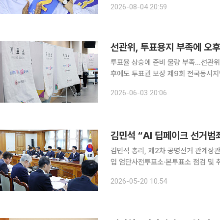
2026-08-04 20:59
여부와 제
선관위, 투표용지 부족에 오
투표율 상승에 준비 물량 부족…선관위
후에도 투표권 보장 제9회 전국동시지방선거 본투표가 진행된 3일 서울과 인천 일부 투표소에서 투
표용지가 부족해 유권자들이 대기하는
2026-06-03 20:06
김민석 “AI 딥페이크 선거범
김민석 총리, 제2차 공명선거 관계장
입 엄단사전투표소·본투표소 점검 및 취약계층 투표 지원 강화
시지방선거를 앞두고 가짜뉴스와 AI 
2026-05-20 10:54
검·경과 관계부처 공조를 통해 ‘3대 