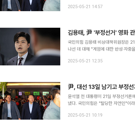
민의힘 내부에선 비판의 목소리가 쏟아졌다. 윤 전 대통령은 이날 오전 서울 동대문
2025-05-21 14:57
에서 다큐멘터리 영화인 '부정선거, 신
김용태, 尹 '부정선거' 영화 
국민의힘 김용태 비상대책위원장은 21
나선 데 대해 "계엄에 대한 반성·자중을 할 때 아닌가"
자들과 만나 "윤 전 대통령은 탈당했다. 
2025-05-21 12:35
전 대통령은 이날 오전 서울 동대문의 
尹, 대선 13일 남기고 부정선
윤석열 전 대통령이 21일 부정선거론
냈다. 국민의힘은 "탈당한 자연인"이라며 관련 언급에 선
이날 서울 동대문의 한 극장에서 영화 
2025-05-21 10:19
작품인가'로 한국사 강사 전한길 씨와 