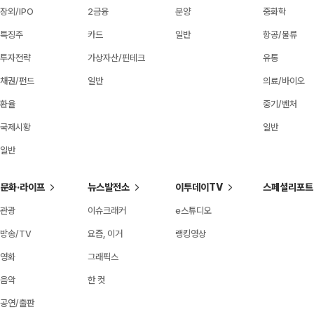
장외/IPO
2금융
분양
중화학
특징주
카드
일반
항공/물류
투자전략
가상자산/핀테크
유통
채권/펀드
일반
의료/바이오
환율
중기/벤처
국제시황
일반
일반
문화·라이프
뉴스발전소
이투데이TV
스페셜리포트
관광
이슈크래커
e스튜디오
방송/TV
요즘, 이거
랭킹영상
영화
그래픽스
음악
한 컷
공연/출판