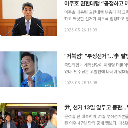
이주호 권한대행 “공정하고 깨
이주호 대통령 권한대행 부총리 겸 교육
하고 깨끗한 선거가 되도록 엄정하고 철저하게 관리돼
서울청사에서 제21대 대통령선거 대비 '제2차
2025-05-26 16:09
거일까지 남은 8일 동안 정부의 선거
"거북섬" "부정선거"…'李 발
국민의힘과 개혁신당이 이재명 더불어
있다. 민주당은 고발전에 나서며 맞대응을 예고했다. 25일 정치권에 따르
러지는 상황에 대선 후보 간 네거티브 
2025-05-25 16:08
재명 후보가 언급한 '거북섬 웨이브파크'
尹, 선거 13일 앞두고 등판.
윤석열 전 대통령이 21일 부정선거론
된 이후 47일 만의 공개 행보다. 대선