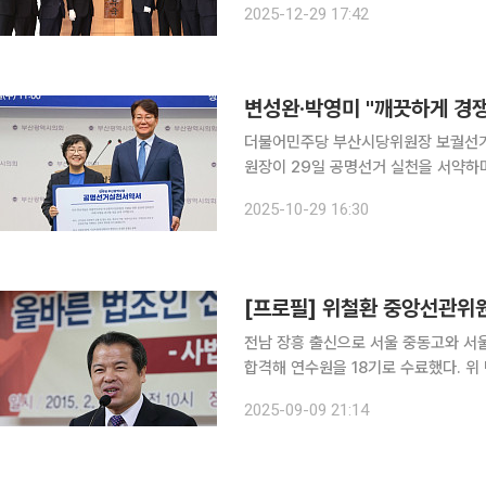
2025-12-29 17:42
공정성과 투명성에 대한 우려를 사전에
변성완·박영미 "깨끗하게 경쟁
더불어민주당 부산시당위원장 보궐선거
원장이 29일 공명선거 실천을 서약하며 깨끗한 경쟁을 
열린 ‘공명선거 실천 서약식’에서 △금품 
2025-10-29 16:30
[프로필] 위철환 중앙선관위
전남 장흥 출신으로 서울 중동고와 서울
합격해 연수원을 18기로 수료했다. 
법조인으로 통한다. 지방변호사회 회장
2025-09-09 21:14
도 인정받았다. 중학교를 마치고 무작정