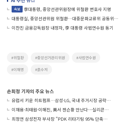
AI 추천 뉴스
李대통령, 중앙선관위원장에 위철환 변호사 지명
속보
대통령실, 중앙선관위원 위철환…대중문화교류위 공동위원장 가수 박진영
이찬진 금융감독원장 내정자, 李 대통령 사법연수원 동기
#위철환
#중앙선거관리위원
#사법연수원
#이재명
#흙수저
손희정 기자의 주요 뉴스
유럽서 키운 히트펌프…삼성·LG, 국내 주거시장 공략 ‘속도’
이재용·최태원·이해진, 美서 젠슨황 만난다⋯실리콘밸리 집결하는 AI리더
최정연 삼성전자 부사장 "PDK 리타기팅 95% 단축…에이전트 AI 시범 활용"