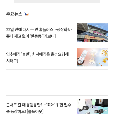
주요뉴스
22일 만에 다시 문 연 홈플러스…정상화 바
쁜데 재고 없어 ‘발동동’[가보니]
입추매직 '불발', 처서매직은 올까요? [해
시태그]
콘서트 갈 때 응원봉만?⋯'최애' 위한 필수
품 등장이오! [솔드아웃]