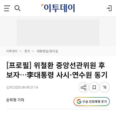
이투데이
정치
대통령실/총리실
[프로필] 위철환 중앙선관위원 후
보자…李대통령 사시·연수원 동기
입력 2025-09-09 21:14
손희정 기자
구글 선호매체 추가