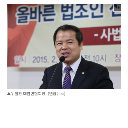
▲위철환 대한변협회장. (연합뉴스)