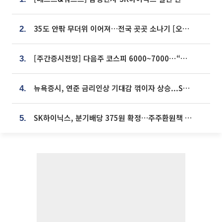
35도 안팎 무더위 이어져…전국 곳곳 소나기 [오늘 날씨]
2.
[주간증시전망] 다음주 코스피 6000~7000⋯“外人 수급은 정책이 변수”
3.
뉴욕증시, 연준 금리인상 기대감 꺾이자 상승...S&P500 사상 최고치 [종합]
4.
SK하이닉스, 분기배당 375원 확정…주주환원책 9월로 앞당겨 발표
5.