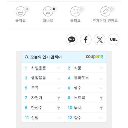
0
0
0
0
좋아요
화나요
슬퍼요
추가취재 원해요