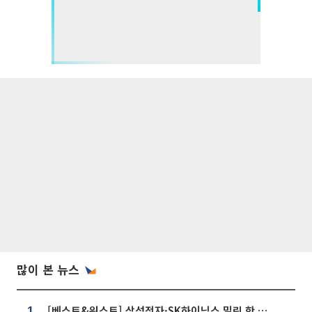
많이 본 뉴스
[베스트&워스트] 삼성전자·SK하이닉스 밀린 한 주…상상인증권은 85% 급등
1.