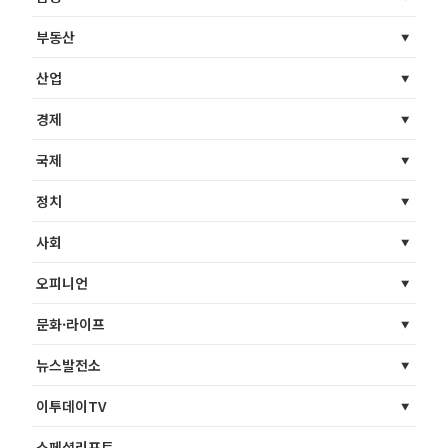
부동산
산업
경제
국제
정치
사회
오피니언
문화·라이프
뉴스발전소
이투데이TV
스페셜리포트