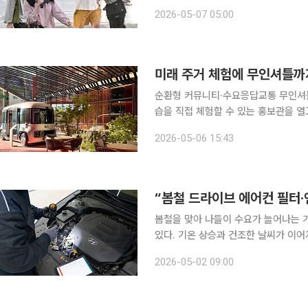
하거나 조금 낮겠다. 특히 경상권 내륙
2026-05-07 05:00
것으로 보여 환절기 건강 관리에 각별
미래 주거 체험에 무인셔틀까
순환형 커뮤니티·수요응답교통 무인셔틀 등 체험 공간 구성 현
습을 직접 체험할 수 있는 홍보관을 열
니티와 미래형 모빌리티 기술까지 실물로 구현해 차별화에
2026-05-06 15:43
지 내 홍보관에서 조합 주요 관계자들
“봄철 드라이브 에어컨 필터
봄철을 맞아 나들이 수요가 늘어나는 
있다. 기온 상승과 건조한 날씨가 이어
을 점검해 쾌적성과 안전성을 확보해야 한다. 1일 비대면 직영인증중고차 플랫폼 리
2026-05-02 09:00
량과 탑승자의 건강을 지키고, 안전하