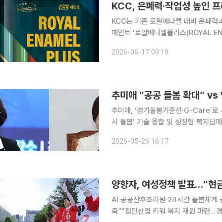
KCC, 은폐력·작업성 높인 
KCC는 기존 로얄에나멜 대비 은폐력
페인트 ‘로얄에나멜플러스(ROYAL ENAMEL
스는 실내외 철제나 목재 구조물, 어린
2026-06-17 09:19
마감에 적합하다. 뛰어난 은폐
추미애 “공공 돌봄 확대” vs
추미애, ‘경기돌봄기준선·G-Care’로
시 돌봄’ 기술 융합 및 성장형 복지딥페이크 
방선거 경기도지사 선거에 나선 더불어
2026-05-26 16:17
히 복지·여성 공약을 발표하며 '경기 맘
양향자, 여성정책 발표…“현
AI 공공산후조리원·24시간 돌봄체계
축”“첨단산업 키워 복지 재원 마련…경력단절 없는 경기