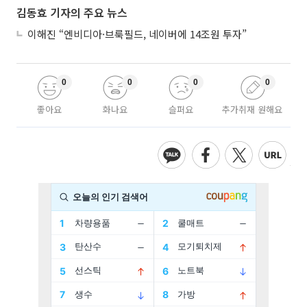
김동효 기자의 주요 뉴스
이해진 “엔비디아·브룩필드, 네이버에 14조원 투자”
0
0
0
0
좋아요
화나요
슬퍼요
추가취재 원해요