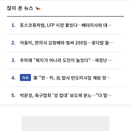
많이 본 뉴스
포스코퓨처엠, LFP 시장 뚫었다…배터리사와 대규모 장기 공급 합의
1.
아옳이, 한의사 김형배와 벌써 200일⋯꽃다발 들고 "프러포즈 아냐"
2.
추미애 "복지가 아니라 도민이 늘었다"…재정난 책임론 정면돌파
3.
軍 "한ㆍ미, 北 발사 탄도미사일 제원 정밀분석 중"
속보
4.
박문성, 축구협회 '성 접대' 보도에 분노…"다 말아먹으려고 작정했나"
5.