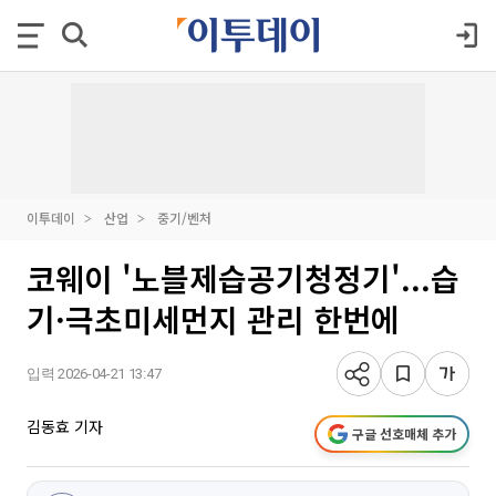
이투데이
산업
중기/벤처
코웨이 '노블제습공기청정기'...습
기·극초미세먼지 관리 한번에
입력 2026-04-21 13:47
김동효 기자
구글 선호매체 추가