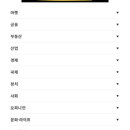
마켓
금융
부동산
산업
경제
국제
정치
사회
오피니언
문화·라이프