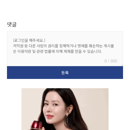
댓글
0 / 300