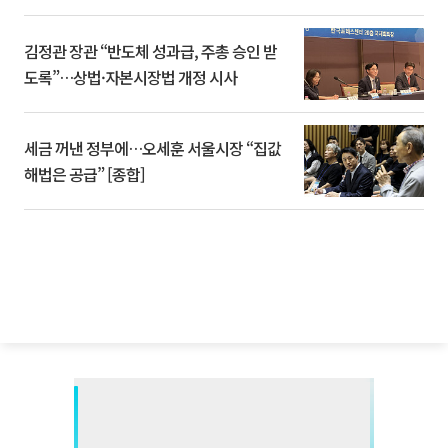
김정관 장관 “반도체 성과급, 주총 승인 받
도록”…상법·자본시장법 개정 시사
세금 꺼낸 정부에…오세훈 서울시장 “집값
해법은 공급” [종합]