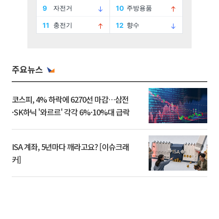
주요뉴스
코스피, 4% 하락에 6270선 마감…삼전
·SK하닉 '와르르' 각각 6%·10%대 급락
ISA 계좌, 5년마다 깨라고요? [이슈크래
커]