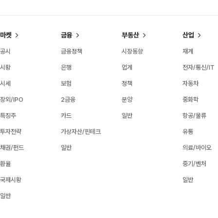
마켓
금융
부동산
산업
공시
금융정책
시장동향
재계
시황
은행
업계
전자/통신/IT
시세
보험
정책
자동차
장외/IPO
2금융
분양
중화학
특징주
카드
일반
항공/물류
투자전략
가상자산/핀테크
유통
채권/펀드
일반
의료/바이오
환율
중기/벤처
국제시황
일반
일반