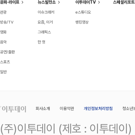
문화·라이프
뉴스발전소
이투데이TV
스페셜리포트
관광
이슈크래커
e스튜디오
방송/TV
요즘, 이거
랭킹영상
영화
그래픽스
음악
한 컷
공연/출판
스포츠
일반
회사소개
이용약관
개인정보처리방침
청소년
(주)이투데이 (제호 : 이투데이