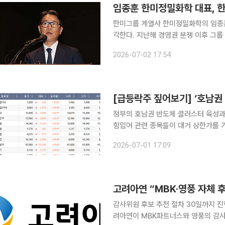
한미그룹 계열사 한미정밀화학의 임종훈
각한다. 지난해 경영권 분쟁 이후 그
이다. 2일 금융감독원 전자공시시스템에 따르면 임 대표는 한미사이언스 보통주 170만9788주(지
2026-07-02 17:54
분율 2.50%)를 장외매도할 계획이라
정부의 호남권 반도체 클러스터 육성과 
힘입어 관련 종목들이 대거 상한가를 기록하며 시장을 주도
스피 시장에서 상한가를 기록한 종목은 
2026-07-01 17:09
설, 금호건설우, 일성건설, 삼호개발, 
고려아연 “MBK·영풍 자체 후
감사위원 후보 추천 절차 30일까지 진행
려아연이 MBK파트너스와 영풍의 감사