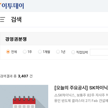
검색
전체
1주
1개월
1년
직접입력
검색결과 총
3,407
건
△SK하이닉스, 보통주 82주 자사주 처분. 약 
용인 반도체 클러스터 2기 Fab 건설에 35조2246
건설에 19조1000억원 신규 시설 투자 △SK하이닉스, 보통주 1주당 375원 분기 현금배당 △DB