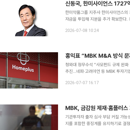
신동국, 한미사이언스 172
한미약품그룹 지주사 한미사이언스의 개
자금을 투입해 지분을 추가 확보한다.
공격적으로 늘린 것으로 향후 한미그룹 경영
2026-07-08 10:24
스는 7일 공시를 통해 신 회장이 1727
홍익표 “MBK M&A 방식 
청와대 정무수석 “사모펀드 규제 완화
추진…네파·고려아연 등 MBK 투자기업 우려도 재부상 홈플러스 기
주인 MBK파트너스에 대한 책임론이 
2026-07-07 16:17
를 계기로 사모펀드의 차입매수와 단기
MBK, 금감원 제재·홈플러
기관투자자 출자 심사 부담 커질 가능성 금융감독원(금감원)이 MBK파트너스(MBK)에 대해 
지를 포함한 중징계를 유지하기로 결정