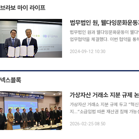
브라보 마이 라이프
법무법인 원, 웰다잉문화운동
법무법인 원과 웰다잉문화운동이 웰다잉
업무협약을 체결했다. 이번 협약을 통해 법무법인 원과 웰다잉문화운동은 ▲웰다잉 문화 확산 및 정
착을 위한 협력 ▲웰다잉 관련 제도 정
2024-09-12 10:30
분야에서 협력하기로
넥스블록
가상자산 거래소 지분 규제 논
가상자산 거래소 지분 규제 두고 “혁신
지…“소급입법 따른 재산권 침해 가능성
위적인 지분 규제는 대규모 투자나 인
2026-02-25 08:50
가능성을