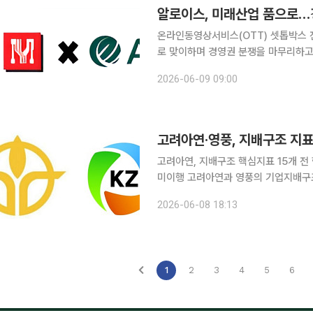
알로이스, 미래산업 품으로…
온라인동영상서비스(OTT) 셋톱박스 
로 맞이하며 경영권 분쟁을 마무리하고
업 시너지 창출에 속도를 낼 계획이다. 알로이스는 권충식 전 대표 보유 주식 575만6352주와 현
2026-06-09 09:00
경영진이 양도 계약을 체결한 주식 6
고려아연·영풍, 지배구조 지표
고려아연, 지배구조 핵심지표 15개 
미이행 고려아연과 영풍의 기업지배구조보고서 핵심지표 준수율이 큰 차이를 보인 것으로 나타났
다. 양사가 2024년부터 경영권 분쟁
2026-06-08 18:13
서에서 고려아연은 핵심지표 15개를 
1
2
3
4
5
6