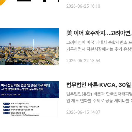
의 공식 절차처럼 부각하고 있다”고 비판했다. 고려아연은 25일 입장문을 내고 “
2026-06-25 16:10
체적으로 설계·운영한 감사위원회 위원
美 이어 호주까지…고려아연,
고려아연이 미국 테네시 통합제련소 
거론하면서 자본시장에서는 추가 유상증
들였던 '크루서블 프로젝트'와 유사한
2026-06-22 13:54
커지는 분위기다. 22일 투
법무법인 바른·KVCA, 30일
법무법인(유한) 바른과 한국벤처캐피탈
임 제도 변화를 주제로 공동 세미나를 개최한다. 바른은 30일 오후 3시 서울
당에서 KVCA와 공동으로 ‘이사 선임
2026-06-15 14:07