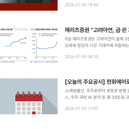
폐지 결정을 받으며 청산될 가능성이 커졌다. 6일 금융감독원이 지난 2일 금감원 
2026-07-06 18:44
MBK에 내렸던 중징계를 원안 그대로
메리츠증권 "고려아연, 금·은
6일 메리츠증권은 고려아연이 올해 2분
강세에 힘입어 시장 기대치에 부합하는
지 않았다. 전 거래일 종가는 111만5000원이다. 장재혁 메리츠증권 연구원
2026-07-06 08:35
연결 기준 매출액은 6조369억원, 영
[오늘의 주요공시] 한화에어로
△태원물산, 주주로부터 경영권 분쟁 관련 장
스, 우주·국방 AI 분야 등 총 28조원 규모 중장기 투자 △한화시스템,
에 총 23조원 중장기 투자 △삼성전기, 부산 사업장 AI 서버용 패키지 기판·MLCC에 15조원 투자
2026-07-03 17:09
△삼성SDI, 울산 사업장 차세대 전고체