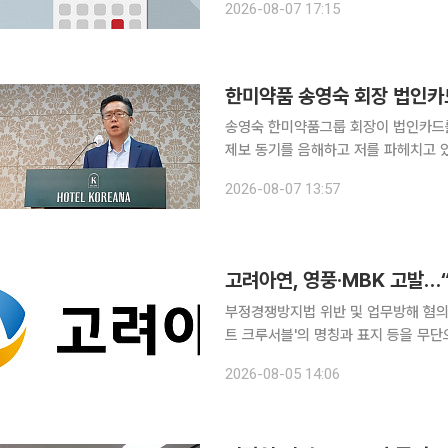
2026-08-07 17:15
2026년 2분기 잠정 매출 230
한미약품 송영숙 회장 법인카드
송영숙 한미약품그룹 회장이 법인카드를
제보 동기를 음해하고 저를 파헤치고 
스템 재건을 촉구했다. 김 씨는 7일 서울 중구 코리아나호텔에서 기자회견을 열고 송 회장 일가에
2026-08-07 13:57
대한 의혹을 제기한 경위에 대해 “한미
고려아연, 영풍·MBK 고발…
부정경쟁방지법 위반 및 업무방해 혐의로 고발 고려아연이 자사 미국 통합제련소 
트 크루서블'의 명칭과 표지 등을 무
발했다고 5일 밝혔다. 구체적인 고려아연 측의 고발 대상은 MBK 측의 한국기업투자홀딩스, 영풍,
2026-08-05 14:06
윤종하 MBK 부회장, 장세환 영풍문