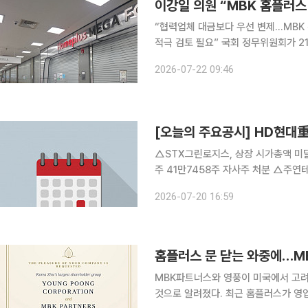
“협력업체 대금보다 우선 변제…MBK
적극 검토 필요” 국회 정무위원회가 21일 홈플러스 사태와 관련한 간담회를 연 가운데, 홈플러스 회
생을 위해 제공되는 2000억원 규모 
2026-07-22 09:46
절차의 주도권을 확보하기 위한 수단으
△STX그린로지스, 상장 시가총액 미달 상태 지
주 41만7458주 자사주 처분 △주연테크, 신사업 추진 목적 보통주 100주 제3자배정 유상증자 결
정 △한창제지, 주주명부 열람 및 등사 가처분 소송 제기(경영권 분쟁) △HD현대중공업, 중대재해
2026-07-20 16:59
발생으로 전 공장 생산 중단. 특별안전교
홈플러스 문 닫는 와중에…M
MBK파트너스와 영풍이 미국에서 고려
것으로 알려졌다. 최근 홈플러스가 영