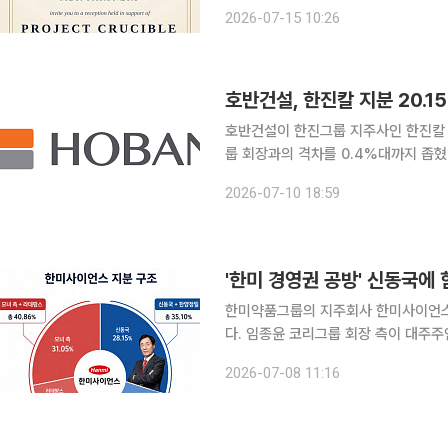
의 경영권 분쟁과 관련한 대외 행보를 이어가는
2026-07-15 10:26
테네시주 경제계 관계자 등에 따르면 M
호반건설, 한진칼 지분 20.1
호반건설이 한진그룹 지주사인 한진칼 
룹 회장과의 격차를 0.4%대까지 좁혔다. 10일 금융감독원 전자공시시스템에 따르면 
이날 ‘주식등의 대량보유상황보고서’를 
2026-07-10 18:59
한미약품그룹의 지주회사 한미사이언스
다. 임종윤 코리그룹 회장 측이 대주
측 연합에 합류한 차남 임종훈 한미정
2026-07-08 11:16
이라는 평가가 나온다.