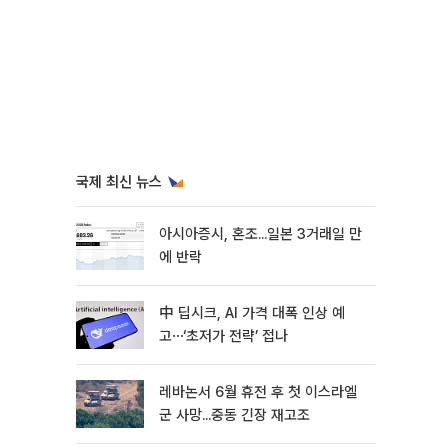
국제 최신 뉴스
아시아증시, 혼조...일본 3거래일 만
에 반락
中 딥시크, AI 가격 대폭 인상 예
고⋯‘초저가 전략’ 접나
레바논서 6월 휴전 후 첫 이스라엘
군 사망...중동 긴장 재고조