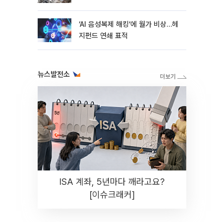
지연
‘AI 음성복제 해킹‘에 월가 비상…헤
지펀드 연쇄 표적
뉴스발전소
ISA 계좌, 5년마다 깨라고요?
[이슈크래커]