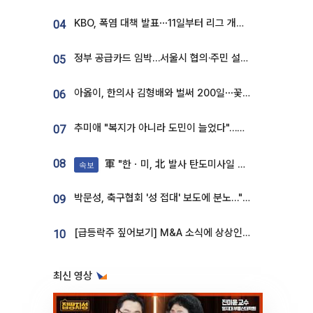
KBO, 폭염 대책 발표⋯11일부터 리그 개시ㆍ경기 오후 7시 시작
04
정부 공급카드 임박…서울시 협의·주민 설득이 성패 가른다 [부동산 해법 전쟁]
05
아옳이, 한의사 김형배와 벌써 200일⋯꽃다발 들고 "프러포즈 아냐"
06
추미애 "복지가 아니라 도민이 늘었다"…재정난 책임론 정면돌파
07
08
軍 "한ㆍ미, 北 발사 탄도미사일 제원 정밀분석 중"
속보
박문성, 축구협회 '성 접대' 보도에 분노…"다 말아먹으려고 작정했나"
09
[급등락주 짚어보기] M&A 소식에 상상인증권ㆍ유니켐 ‘상한가’⋯유증 제동 걸린 SK디앤디↑
10
최신 영상