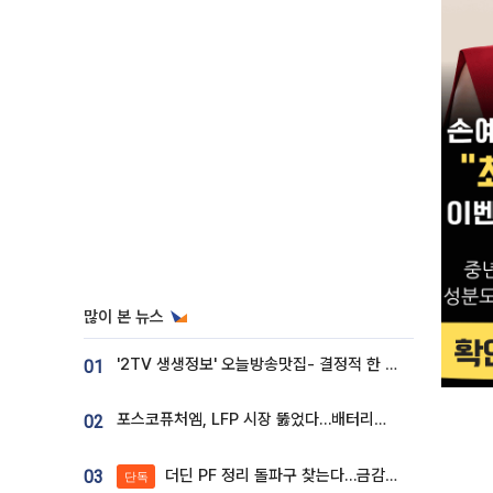
많이 본 뉴스
'2TV 생생정보' 오늘방송맛집- 결정적 한 수, 3종 메밀면! 메밀 소바 맛집 '의○○○○'
01
포스코퓨처엠, LFP 시장 뚫었다…배터리사와 대규모 장기 공급 합의
02
더딘 PF 정리 돌파구 찾는다…금감원, 1년 반 만에 매각설명회 재개
03
단독