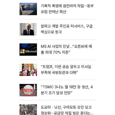
기록적 폭염에 원전마저 차질⋯동부
유럽 전력난 확산
알파고 개발 주인공 허사비스, 구글
핵심으로 등극
MS AI 사업의 민낯…“오픈AI에 매
출 최대 70% 의존”
“트럼프, 이란 공습 앞두고 미사일
부족에 국방장관과 다퉈”
“TSMC 3나노 월 18만 장 생산, 4
분기 조기 달성 전망”
도요타ㆍ닛산, 구마모토 강진 딪고
정상화⋯공급망 차질 빚은 혼다는