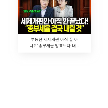
부동산 세제개편 아직 끝 아
냐? "종부세율 발표보다 내릴
것" 장기거주·양도세 전망 I 집
땅지성 I 김인만, 진미윤