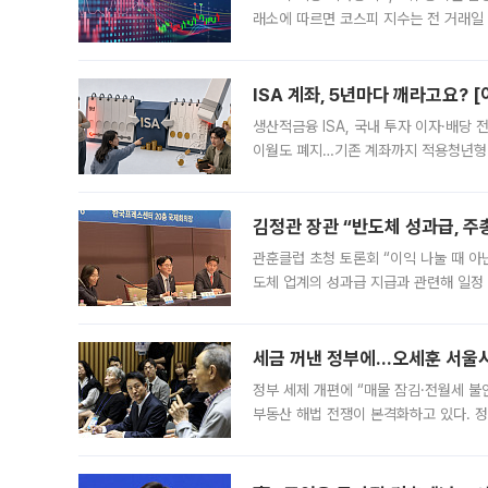
래소에 따르면 코스피 지수는 전 거래일 대
1.81% 내린 6478.75에 출발한 코
다. 이날 오전
ISA 계좌, 5년마다 깨라고요? 
생산적금융 ISA, 국내 투자 이자·배당
이월도 폐지…기존 계좌까지 적용청년형 
는 5년마다 계좌를 해지하라는 건가요?”
편을
김정관 장관 “반도체 성과급, 
관훈클럽 초청 토론회 “이익 나눌 때 아
도체 업계의 성과급 지급과 관련해 일정
최근 상법·자본시장법 개정으로 기업 지
세금 꺼낸 정부에…오세훈 서울시장
정부 세제 개편에 “매물 잠김·전월세 불
부동산 해법 전쟁이 본격화하고 있다. 
드를 꺼내자 서울시는 전·월세 부담만 