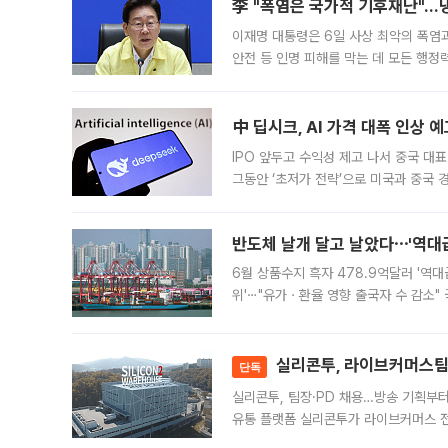
李 "폭염은 국가적 기후재난"…냉
이재명 대통령은 6일 사상 최악의 폭염
안전 등 인명 피해를 막는 데 모든 행
인프라 확충 계획을 내년도 예산안에 반
中 딥시크, AI 가격 대폭 인상 
IPO 앞두고 수익성 제고 나서 중국 대표
그동안 ‘초저가 전략’으로 미국과 중국
가된다. 블룸버그통신에 따르면 딥시크는
반도체 날개 달고 날았다⋯'역대급
6월 상품수지 흑자 478.9억달러 '역대
위'⋯"유가ㆍ환율 영향 출국자 수 감소" 
급 수출 호조가 매달 이어지면서 6월 
대 기
실리콘투, 라이브커머스팀 
단독
실리콘투, 팀장·PD 채용…방송 기획부
유통 플랫폼 실리콘투가 라이브커머스 전
나섰다. 국내 화장품을 해외 유통망에 공