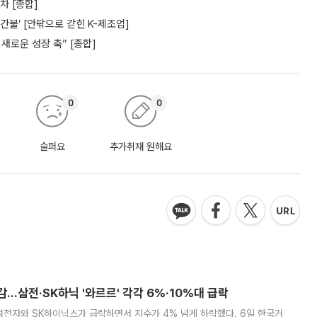
차 [종합]
간불’ [안팎으로 갇힌 K-제조업]
새로운 성장 축” [종합]
0
0
슬퍼요
추가취재 원해요
감…삼전·SK하닉 '와르르' 각각 6%·10%대 급락
삼성전자와 SK하이닉스가 급락하면서 지수가 4% 넘게 하락했다. 6일 한국거