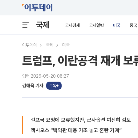
국제
국제경제
국제일반
미국
중국
이투데이
국제
미국
트럼프, 이란공격 재개 보
입력 2026-05-20 08:27
김해욱 기자
구독
걸프국 요청에 보류했지만, 군사옵션 여전히 검토
액시오스 “백악관 대응 기조 놓고 혼란 커져”