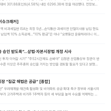
비 301.88포인트(4.58%) 내린 6296.38에 장을 마감했다. 전장보다
스피는 장중 한때 6550.94까지 오르기도 했으나 6238.32까지 밀리기도 했
[이슈크래커]
 전액 비과세일반 ISA는 최장 5년…손익통산·과세이연 단절미사용 납입 한도
납입액 10% 소득공제…“10% 환급”은 아냐 “오랫동안 운용하라더니 이제
 ‘만능 절세 통장’으로 불리는 개인종합자산관리계좌(ISA)가 두 갈래로 개
주총 승인 받도록”…상법·자본시장법 개정 시사
닌 투자 이어갈 시기” “주52시간제도 손봐야” 김정관 산업통상부 장관이 반
 수준 이상은 주주총회 승인을 거치는 방안을 검토할 필요가 있다고 밝혔다.
배구조와 주주권 강화 논의가 이어지는 가운데, 핵심 연구인력에 대한
 “집값 해법은 공급” [종합]
안” 우려재개발·재건축 활성화 및 비아파트 공급 확대 촉구 정부와 서울시의
정부가 고가주택과 비거주 1주택자 등의 세 부담을 높여 수요를 억제하는 카
키울 것이라며 세금이 아닌 공급이 근본적인 처방이라고 전면 반박했다.