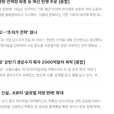
방·전력망 확충 등 예산 반영 주문 [종합]
과 관련해 "사실상 국가적인 기후 재난"이라며 취약계층 보호와 야외 노동자
정력을 총동원하라고 지시했다. 아울러 반복되는 극한 기후에 대비해 폭염 대응
영하는 방안도 검토하라고 주문했다. 이 대통령은 이날 폭염·가뭄 대
예고⋯‘초저가 전략’ 접나
 AI 기업 딥시크가 6일 AI 서비스 전반의 가격을 대폭 인상한다고 예고했다.
 경쟁사들을 압박하며 시장 판도를 뒤흔들어온 만큼 이례적인 전략 변화로 평
 이날 공지를 통해 구체적인 인상 폭은 공개하지 않았지만 상당한 수
' 상반기 경상수지 흑자 2000억달러 육박 [종합]
급'⋯상품수출도 첫 1000억달러대 여행수지도 두 달 연속 흑자 '역대 2
국내 경상수지가 유례없는 '반도체 수출' 날개를 달고 훨훨 날고 있다. 역대
경상수지 뿐 아니라 상반기 경상수지 흑자도 2000억달러에 근접하며 사상 최
신설…K뷰티 ‘글로벌 라방 판매’ 확대
터 손익 관리 에이피알·닥터멜락신도 틱톡샵 라이브방송 강화 글로벌 K뷰티
담팀을 신설하고 틱톡샵 등 글로벌 플랫폼을 통한 라이브 방송 판매 확대에
급하는 데서 한발 더 나아가 방송 기획과 상품 구성, 출연자 섭외, 손익