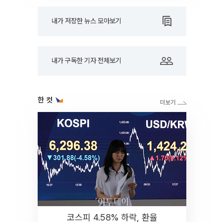
내가 저장한 뉴스 모아보기
내가 구독한 기자 전체보기
한 컷
코스피 4.58% 하락, 환율