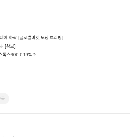
기대에 하락 [글로벌마켓 모닝 브리핑]
↓ [상보]
톡스600 0.19%↑
프국