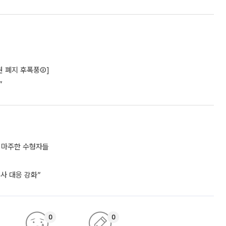
권 폐지 후폭풍②]
”
포 마주한 수형자들
수사 대응 강화”
0
0