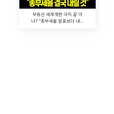
부동산 세제개편 아직 끝 아
냐? "종부세율 발표보다 내릴
것" 장기거주·양도세 전망 I 집
땅지성 I 김인만, 진미윤