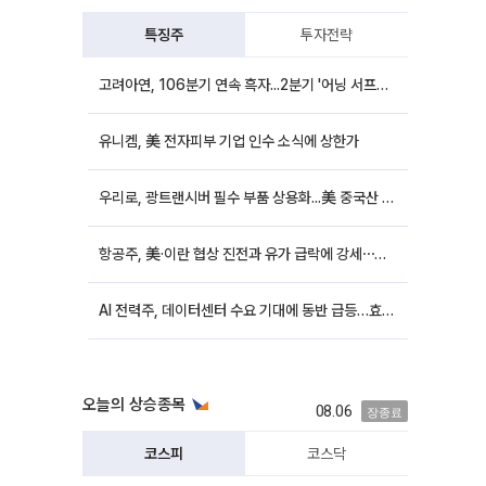
특징주
투자전략
고려아연, 106분기 연속 흑자...2분기 '어닝 서프라이즈'에 장 초반 12%대 강세
유니켐, 美 전자피부 기업 인수 소식에 상한가
우리로, 광트랜시버 필수 부품 상용화...美 중국산 퇴출 추진에 상승세
항공주, 美·이란 협상 진전과 유가 급락에 강세⋯한진칼 8%↑
AI 전력주, 데이터센터 수요 기대에 동반 급등…효성중공업 10%↑
오늘의 상승종목
08.06
장종료
코스피
코스닥