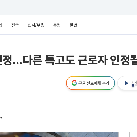
업
전국
인사/부음
동정
일반
인정…다른 특고도 근로자 인정
기사
구글 선호매체 추가
”