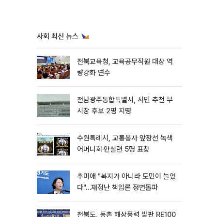
사회 최신 뉴스
전북교육청, 교육공무직원 대상 역
량강화 연수
전남광주통합특별시, 시민 추천 부
시장 후보 2명 지명
수원특례시, 교통봉사 앞장선 녹색
어머니회·안실련 5명 표창
추미애 "복지가 아니라 도민이 늘었
다"…재정난 책임론 정면돌파
전북도, 동촌 해상풍력 발판 RE100