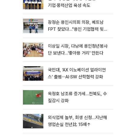
기업·풍력산업 육성 속도
장정순 용인시의회 의장, 베트남
FPT 찾았다…"용인 기업협력 뒷받
침"
이상일 시장, 다낭에 용인청년봉사
단 보낸다…'좋아용 거리' 만든다
국민대, ‘AX 이노베이션 얼라이언
스’ 출범⋯AI·SW 산학협력 강화
옥정호 남조류 증가세…전북도, 수
질감시 강화
외식업체 놀부, 회생 신청…지난해
영업손실 전년比 15배↑