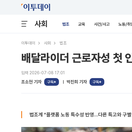
사회
법조
교육
사건/사고
노동/취
이투데이
사회
법조
배달라이더 근로자성 첫 
입력 2026-07-08 17:01
조소현 기자
박진희 기자
구독
구독
법조계 “플랫폼 노동 특수성 반영…다른 특고와 구별