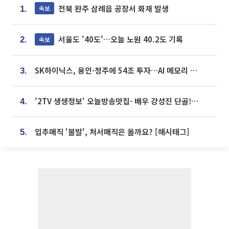
전북 완주 삼례읍 공장서 화재 발생
속보
1.
서울도 '40도'…오늘 노원 40.2도 기록
속보
2.
SK하이닉스, 용인·청주에 54조 투자…AI 메모리 생산기지 키운다
3.
'2TV 생생정보' 오늘방송맛집- 배우 강성진 단골! 쌀국수ㆍ푸팟퐁 커리 맛집 '블○○○'
4.
입추매직 '불발', 처서매직은 올까요? [해시태그]
5.