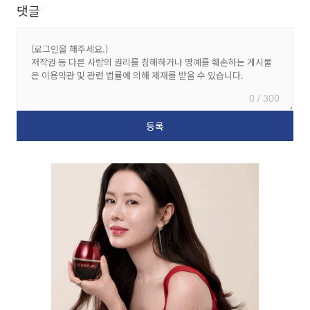
댓글
0 / 300