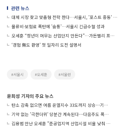
관련 뉴스
대체 시장 찾고 맞춤형 전략 짠다…서울시, '포스트 중동' 정조준
물류비·보험료 폭탄에 '숨통'…서울시 긴급수혈 성과
오세훈 “청년이 머무는 산업단지 만든다”…가든밸리 프로젝트 본격화
‘경험 無도 환영’ 첫 일자리 도전 설명서
#서울시
#오세훈
#서울런
윤희성 기자의 주요 뉴스
탄소 감축 없으면 여름 온열지수 33도까지 상승⋯기상청, 2100년 미래전망
기약 없는 '극한더위' 당분간 계속된다⋯다음주도 폭염·열대야 지속
김용범 만난 오세훈 "준공업지역 산업시설 비율 낮춰 공급 늘려야"