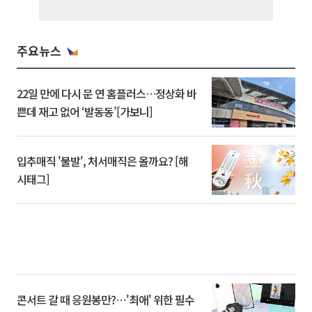
주요뉴스
22일 만에 다시 문 연 홈플러스…정상화 바
쁜데 재고 없어 ‘발동동’[가보니]
입추매직 '불발', 처서매직은 올까요? [해
시태그]
콘서트 갈 때 응원봉만?⋯'최애' 위한 필수