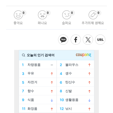
0
0
0
0
좋아요
화나요
슬퍼요
추가취재 원해요