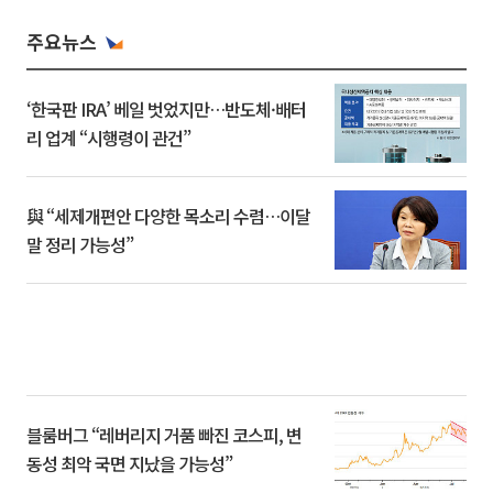
주요뉴스
‘한국판 IRA’ 베일 벗었지만…반도체·배터
리 업계 “시행령이 관건”
與 “세제개편안 다양한 목소리 수렴…이달
말 정리 가능성”
블룸버그 “레버리지 거품 빠진 코스피, 변
동성 최악 국면 지났을 가능성”