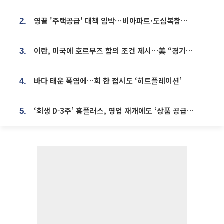
영끌 '주택공급' 대책 임박⋯비아파트·도심복합까지 총동원
2.
이란, 미국에 호르무즈 합의 조건 제시…美 “경기 아직 안 끝나” [종합]
3.
바다 태운 폭염에…회 한 접시도 ‘히트플레이션’
4.
‘회생 D-3주’ 홈플러스, 영업 재개에도 ‘상품 공급망’ 복구가 생존 관건
5.