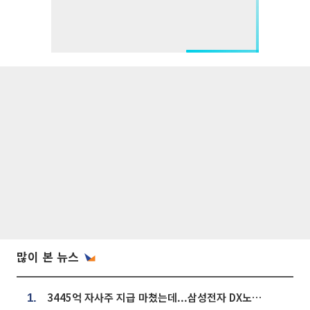
많이 본 뉴스
3445억 자사주 지급 마쳤는데...삼성전자 DX노조, 뒤늦은 '떼쓰기 집회'
1.