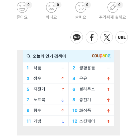
0
0
0
0
좋아요
화나요
슬퍼요
추가취재 원해요