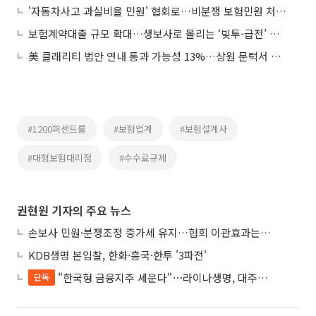
'자동차사고 과실비율 민원' 협회로…비분쟁 보험민원 처리 단계적 확대
보험계약대출 규모 확대…생보사로 몰리는 ‘빚투-급전’ 수요
美 클래리티 법안 연내 통과 가능성 13%…상원 문턱서 제동
#1200퍼센트룰
#보험업계
#보험설계사
#대형보험대리점
#수수료규제
권현원 기자의 주요 뉴스
손보사 민원·분쟁조정 증가세 유지…협회 이관효과는 ‘아직’
KDB생명 본입찰, 한화·흥국·한투 '3파전'
"한국형 금융지주 세운다"⋯라이나생명, 대주주 변경으로 지주사 전환 첫발
단독