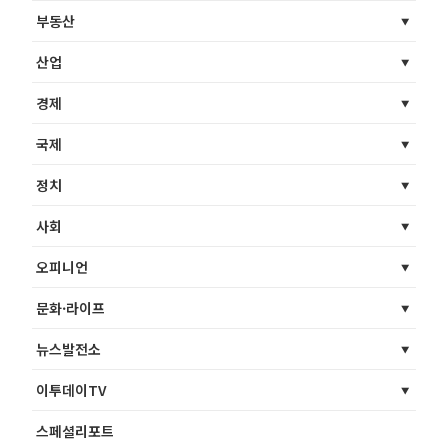
부동산
산업
경제
국제
정치
사회
오피니언
문화·라이프
뉴스발전소
이투데이TV
스페셜리포트