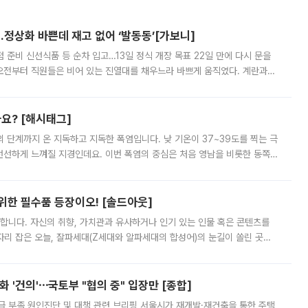
…정상화 바쁜데 재고 없어 ‘발동동’[가보니]
준비 신선식품 등 순차 입고…13일 정식 개장 목표 22일 만에 다시 문을
오전부터 직원들은 비어 있는 진열대를 채우느라 바쁘게 움직였다. 계란과
리를 잡기 시작했지만, 매장 곳곳엔 여전히 텅 빈 매대가 먼저 눈에 들어왔
까요? [해시태그]
’의 단계까지 온 지독하고 지독한 폭염입니다. 낮 기온이 37~39도를 찍는 극
 선선하게 느껴질 지경인데요. 이번 폭염의 중심은 처음 영남을 비롯한 동쪽
 북서풍이 산맥을 넘어 영남 쪽으로 내려오면서 뜨겁고 건조해졌는데요.
 위한 필수품 등장이오! [솔드아웃]
합니다. 자신의 취향, 가치관과 유사하거나 인기 있는 인물 혹은 콘텐츠를
'가 자리 잡은 오늘, 잘파세대(Z세대와 알파세대의 합성어)의 눈길이 쏠린 곳은
리는 공연장. 응원봉만큼이나 눈에 띄는 게 있습니다. 공연이 시작되기
 '건의'⋯국토부 "협의 중" 입장만 [종합]
급 부족 원인진단 및 대책 관련 브리핑 서울시가 재개발·재건축을 통한 주택