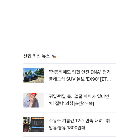
산업 최신 뉴스
"전동화에도 입힌 안전 DNA" 전기
플래그십 SUV 볼보 'EX90' [ET의
모빌리티]
귀밑·턱밑 혹…얼굴 마비가 있다면
‘이 질병’ 의심[e건강~쏙]
주유소 기름값 12주 연속 내려…휘
발유·경유 1800원대