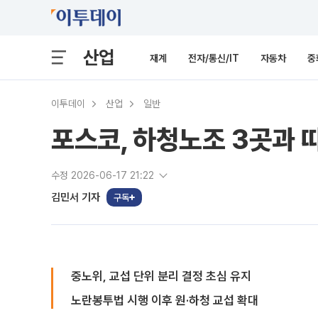
산업
재계
전자/통신/IT
자동차
중
이투데이
산업
일반
포스코, 하청노조 3곳과
수정 2026-06-17 21:22
김민서 기자
구독
중노위, 교섭 단위 분리 결정 초심 유지
노란봉투법 시행 이후 원·하청 교섭 확대