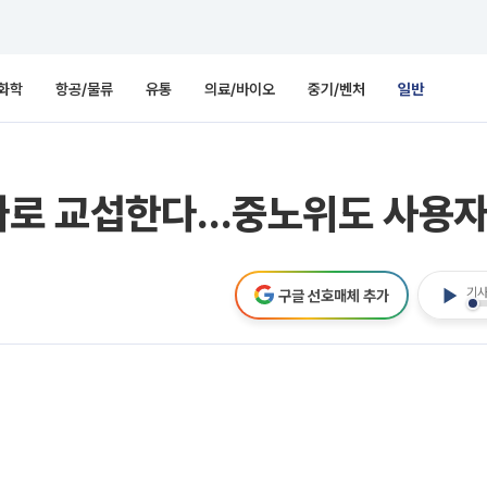
화학
항공/물류
유통
의료/바이오
중기/벤처
일반
 따로 교섭한다…중노위도 사용자
기사
구글 선호매체 추가