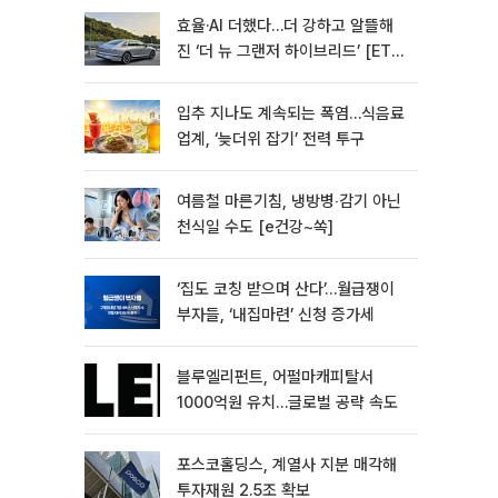
효율·AI 더했다…더 강하고 알뜰해
진 ‘더 뉴 그랜저 하이브리드’ [ET의
모빌리티]
입추 지나도 계속되는 폭염…식음료
업계, ‘늦더위 잡기’ 전력 투구
여름철 마른기침, 냉방병‧감기 아닌
천식일 수도 [e건강~쏙]
‘집도 코칭 받으며 산다’…월급쟁이
부자들, ‘내집마련’ 신청 증가세
블루엘리펀트, 어펄마캐피탈서
1000억원 유치…글로벌 공략 속도
포스코홀딩스, 계열사 지분 매각해
투자재원 2.5조 확보