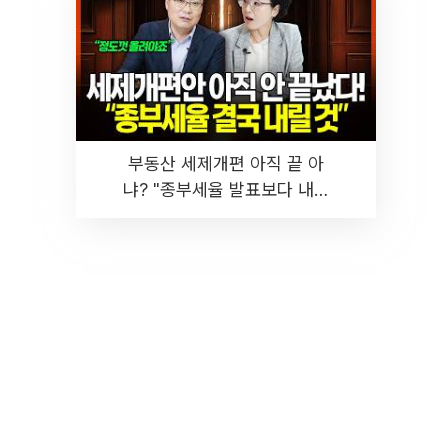
부동산 세제개편 아직 끝 아
냐? "종부세율 발표보다 내릴
것" 장기거주·양도세 전망 I 집
땅지성 I 김인만, 진미윤