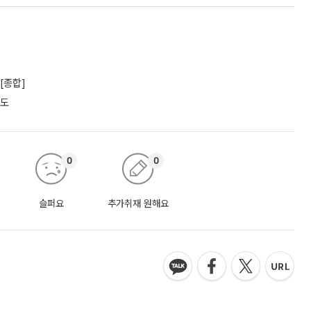
[종합]
궤도
0
0
슬퍼요
추가취재 원해요