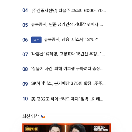
04
[주간증시전망] 다음주 코스피 6000~7000⋯“外人 수급은 정책이 변수”
뉴욕증시, 연준 금리인상 기대감 꺾이자 상승...S&P500 사상 최고치 [종합]
05
뉴욕증시, 상승...나스닥 1.3% ↑
06
속보
'나혼산' 류혜영, 고경표와 16년산 우정…"자취방서 부모님과 마주쳐"
07
'장윤기 사건' 피해 여고생 구하려다 중상…고교생 의상자 지정
08
SK하이닉스, 분기배당 375원 확정…주주환원책 9월로 앞당겨 발표
09
10
美 ‘232조 하이브리드 제재’ 임박…K-태양광, 불확실성 털고 날개 다나
최신 영상