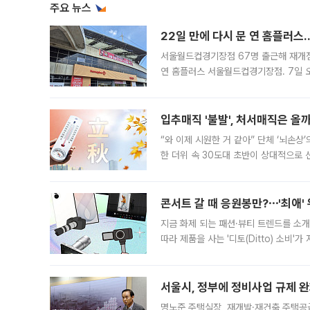
주요 뉴스
22일 만에 다시 문 연 홈플러스
서울월드컵경기장점 67명 출근해 재개점 
연 홈플러스 서울월드컵경기장점. 7일 
우유, 과일 같은 신선식품이 차근차근 자
입추매직 '불발', 처서매직은 올
“와 이제 시원한 거 같아” 단체 ‘뇌손상
한 더위 속 30도대 초반이 상대적으로
지역에 있었습니다. 7월 말에는 서풍과
콘서트 갈 때 응원봉만?⋯'최애'
지금 화제 되는 패션·뷰티 트렌드를 소개
따라 제품을 사는 '디토(Ditto) 소비
어디일까요? 아이돌 콘서트 시작을 기다
서울시, 정부에 정비사업 규제 완화
명노준 주택실장, 재개발·재건축 주택공