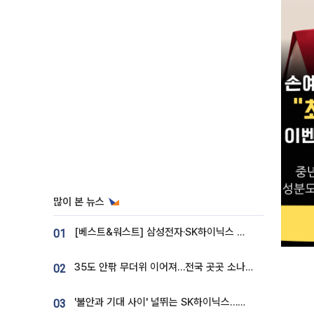
많이 본 뉴스
[베스트&워스트] 삼성전자·SK하이닉스 밀린 한 주…상상인증권은 85% 급등
01
35도 안팎 무더위 이어져…전국 곳곳 소나기 [오늘 날씨]
02
'불안과 기대 사이' 널뛰는 SK하이닉스…증권가 "HBM4·LTA 기반 펀터멘털 견고"
03