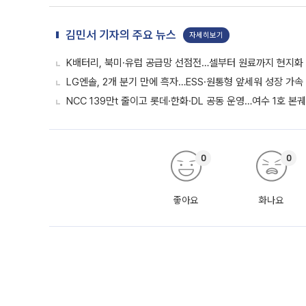
김민서 기자의 주요 뉴스
자세히보기
K배터리, 북미·유럽 공급망 선점전…셀부터 원료까지 현지화
LG엔솔, 2개 분기 만에 흑자…ESS·원통형 앞세워 성장 가속 
NCC 139만t 줄이고 롯데·한화·DL 공동 운영…여수 1호 본
0
0
좋아요
화나요