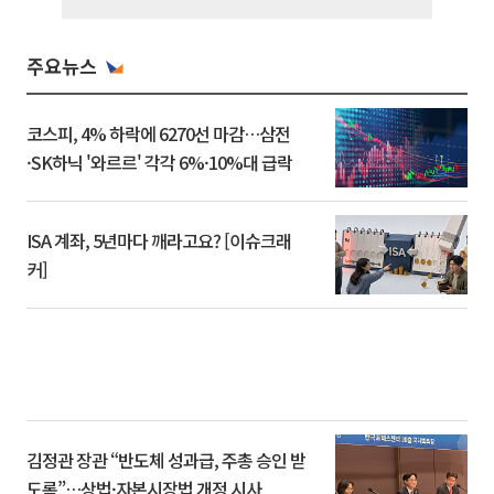
주요뉴스
코스피, 4% 하락에 6270선 마감…삼전
·SK하닉 '와르르' 각각 6%·10%대 급락
ISA 계좌, 5년마다 깨라고요? [이슈크래
커]
김정관 장관 “반도체 성과급, 주총 승인 받
도록”…상법·자본시장법 개정 시사