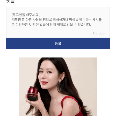
댓글
0 / 300