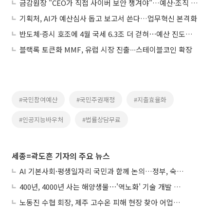
금감원장 "CEO가 직접 사이버 보안 챙겨야"…예산·조직 확충 강조
기획처, AI가 예산심사 돕고 보고서 쓴다…업무혁신 본격화
반도체·증시 호조에 4월 국세 6.3조 더 걷혀⋯예산 진도율 39.5%
블랙록 토큰화 MMF, 유럽 시장 진출∙∙∙스테이블코인 확장
#국민참여예산
#국민주권재정
#지출효율화
#인공지능바우처
#법률상담무료
세종=곽도흔 기자의 주요 뉴스
AI 기본사회·평생일자리 국민과 함께 논의…정부, 숙의공론화 착수
400년, 4000년 사는 해양생물⋯'역노화' 기술 개발 추진
노동진 수협 회장, 제주 고수온 피해 현장 찾아 어업인 지원 점검