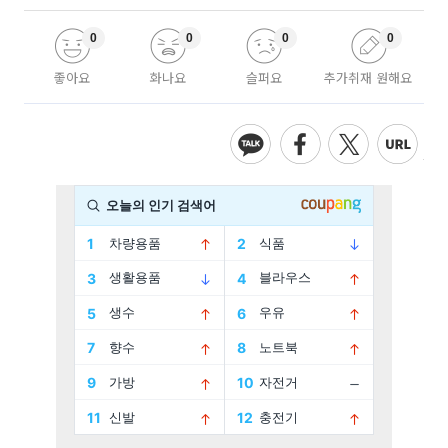
0
0
0
0
좋아요
화나요
슬퍼요
추가취재 원해요