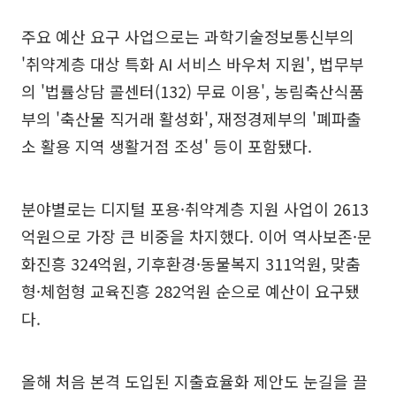
주요 예산 요구 사업으로는 과학기술정보통신부의
'취약계층 대상 특화 AI 서비스 바우처 지원', 법무부
의 '법률상담 콜센터(132) 무료 이용', 농림축산식품
부의 '축산물 직거래 활성화', 재정경제부의 '폐파출
소 활용 지역 생활거점 조성' 등이 포함됐다.
분야별로는 디지털 포용·취약계층 지원 사업이 2613
억원으로 가장 큰 비중을 차지했다. 이어 역사보존·문
화진흥 324억원, 기후환경·동물복지 311억원, 맞춤
형·체험형 교육진흥 282억원 순으로 예산이 요구됐
다.
올해 처음 본격 도입된 지출효율화 제안도 눈길을 끌