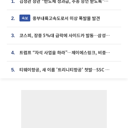
김정관 장관 “반도체 성과급, 주총 승인 받도록”…상법·자본시장법 개정 시사
1.
중부내륙고속도로서 미상 폭발물 발견
속보
2.
코스피, 장중 5%대 급락에 사이드카 발동…삼성·SK 동반 폭락
3.
트럼프 “자석 사업을 하라”…제이에스링크, 비중국 영구자석 공급망 구축 속도
4.
티웨이항공, 새 이름 '트리니티항공' 첫발…SSC 전략 본격화
5.