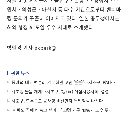
처를 비롯해 서울시‧금천구‧은평구‧광명시‧수
원시‧의성군‧아산시 등 다수 기관으로부터 벤치마
킹 문의가 꾸준히 이어지고 있다. 일본 총무성에서는
해외 행정 AI 도입 우수 사례로 소개했다.
박일경 기자 ekpark@
관련 뉴스
종이팩 내고 텀블러 기부하면 코인 ‘쏠쏠’…서초구, 방배숲환경도서관 ‘착한서초코인’ 적립 확대
서초형 돌봄 체계…서초구, ‘동(洞) 적십자봉사회’ 결성
서초구, 드론으로 공사장 비산먼지 특별점검 나선다
‘아파도 집에서 늙고 싶어…’ 고령 가구 40%가 노후 주택