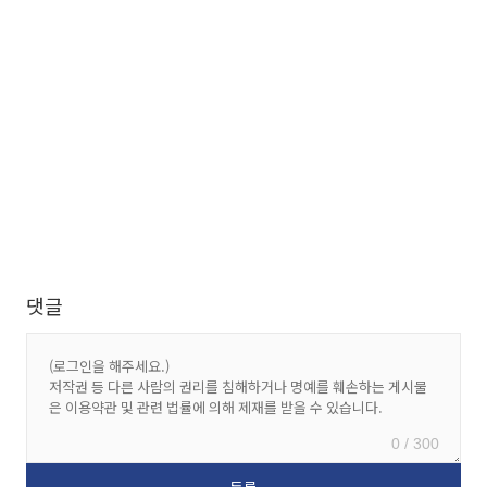
댓글
0 / 300