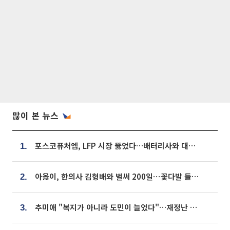
많이 본 뉴스
포스코퓨처엠, LFP 시장 뚫었다…배터리사와 대규모 장기 공급 합의
1.
아옳이, 한의사 김형배와 벌써 200일⋯꽃다발 들고 "프러포즈 아냐"
2.
추미애 "복지가 아니라 도민이 늘었다"…재정난 책임론 정면돌파
3.