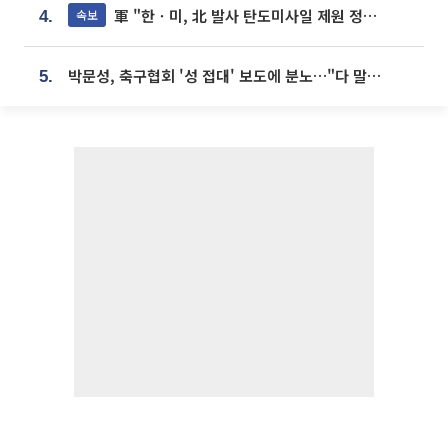
軍 "한ㆍ미, 北 발사 탄도미사일 제원 정밀분석 중"
속보
4.
박문성, 축구협회 '성 접대' 보도에 분노…"다 말아먹으려고 작정했나"
5.