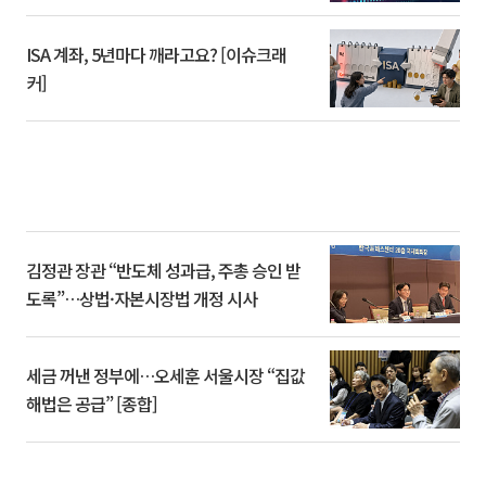
ISA 계좌, 5년마다 깨라고요? [이슈크래
커]
김정관 장관 “반도체 성과급, 주총 승인 받
도록”…상법·자본시장법 개정 시사
세금 꺼낸 정부에…오세훈 서울시장 “집값
해법은 공급” [종합]