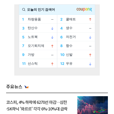
주요뉴스
코스피, 4% 하락에 6270선 마감…삼전
·SK하닉 '와르르' 각각 6%·10%대 급락