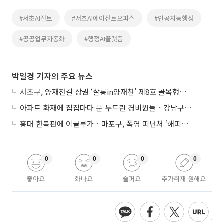
#서초AI전트
#서초AI에이전트오피스
#인공지능행정
#공공업무자동화
#행정AI플랫폼
박일경 기자의 주요 뉴스
서초구, 양재천길 상권 ‘살롱in양재천’ 제8호 골목형상점가 지정
아파트 화재에 집집마다 문 두드린 경비원들…강남구 감사장 수여
홍대 한복판에 이글루가…마포구, 폭염 피난처 ‘해피소’ 운영
0
0
0
0
좋아요
화나요
슬퍼요
추가취재 원해요