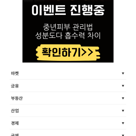
마켓
금융
부동산
산업
경제
국제