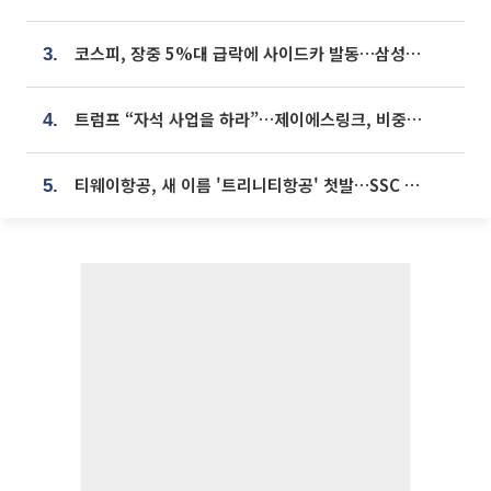
코스피, 장중 5%대 급락에 사이드카 발동…삼성·SK 동반 폭락
3.
트럼프 “자석 사업을 하라”…제이에스링크, 비중국 영구자석 공급망 구축 속도
4.
티웨이항공, 새 이름 '트리니티항공' 첫발…SSC 전략 본격화
5.