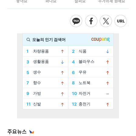
좋아요
화나요
슬퍼요
추가취재 원해요
주요뉴스