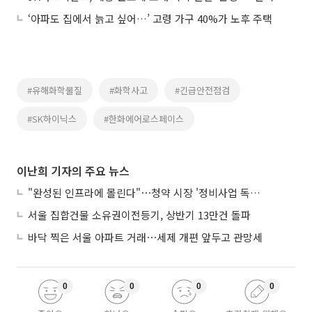
‘아파도 집에서 늙고 싶어…’ 고령 가구 40%가 노후 주택
#유해화학물질
#화학사고
#긴급안전점검
#SK하이닉스
#한화에어로스페이스
이난희 기자의 주요 뉴스
"완성된 인프라에 몰린다"⋯청약 시장 '정비사업 독주' 42배 격차
서울 집합건물 소유권이전등기, 상반기 13만건 돌파
바닥 찍은 서울 아파트 거래⋯세제 개편 앞두고 관망세
0
0
0
0