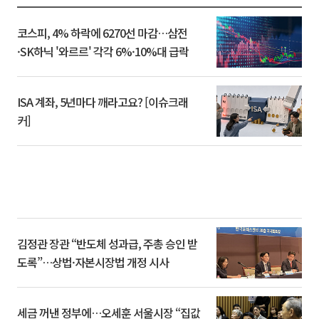
코스피, 4% 하락에 6270선 마감…삼전
·SK하닉 '와르르' 각각 6%·10%대 급락
ISA 계좌, 5년마다 깨라고요? [이슈크래
커]
김정관 장관 “반도체 성과급, 주총 승인 받
도록”…상법·자본시장법 개정 시사
세금 꺼낸 정부에…오세훈 서울시장 “집값