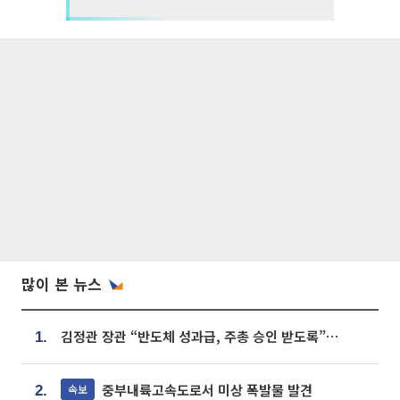
많이 본 뉴스
김정관 장관 “반도체 성과급, 주총 승인 받도록”…상법·자본시장법 개정 시사
1.
중부내륙고속도로서 미상 폭발물 발견
속보
2.