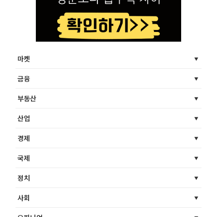
마켓
금융
부동산
산업
경제
국제
정치
사회