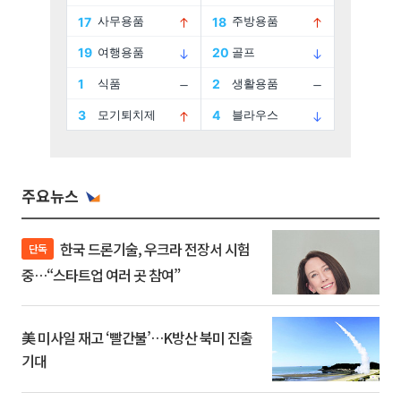
주요뉴스
한국 드론기술, 우크라 전장서 시험
단독
중…“스타트업 여러 곳 참여”
美 미사일 재고 ‘빨간불’…K방산 북미 진출
기대