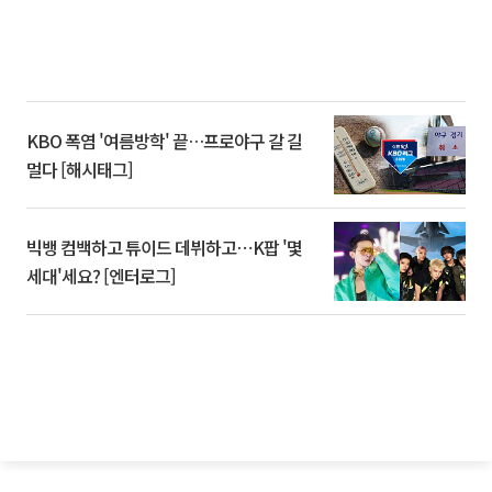
KBO 폭염 '여름방학' 끝…프로야구 갈 길
멀다 [해시태그]
빅뱅 컴백하고 튜이드 데뷔하고⋯K팝 '몇
세대'세요? [엔터로그]