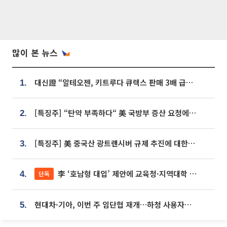
많이 본 뉴스
대신證 “알테오젠, 키트루다 큐렉스 판매 3배 급증…목표가 41만원 상향”
1.
[특징주] “탄약 부족하다“ 美 국방부 증산 요청에⋯국내 방산주 급등세
2.
[특징주] 美 중국산 광트랜시버 규제 추진에 대한광통신 등 광통신株 강세
3.
李 ‘호남형 대입’ 제안에 교육청·지역대학 서·논술형 입시 연계 '착수'
단독
4.
현대차·기아, 이번 주 임단협 재개…하청 사용자성 재심도 ‘변수’
5.