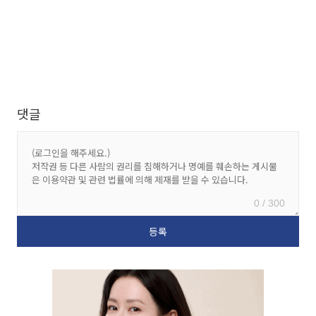
댓글
0 / 300