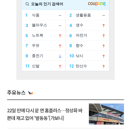
주요뉴스
22일 만에 다시 문 연 홈플러스…정상화 바
쁜데 재고 없어 ‘발동동’[가보니]