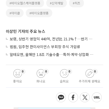
#바이오헬스케어플랫폼
#신약개발
#히츠
#아이쿱
#바이오플랫폼
이상민 기자의 주요 뉴스
보령, 상반기 영업익 440억, 전년比 21.1%↑…반기 역대 최대
법원, 임주현 한미사이언스 부회장 주식 가압류
알테오젠, 올해만 1.8조 기술수출…특허·계약·상업화 ‘삼박자’
0
0
0
0
좋아요
화나요
슬퍼요
추가취재 원해요