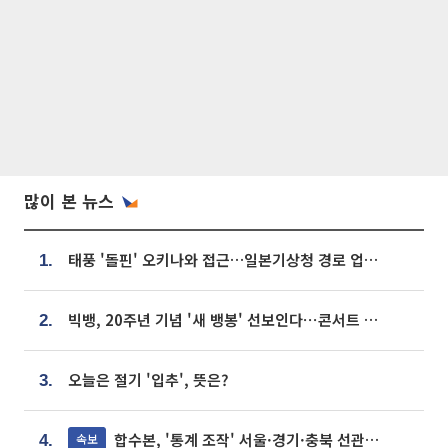
많이 본 뉴스
태풍 '돌핀' 오키나와 접근…일본기상청 경로 업데이트
1.
빅뱅, 20주년 기념 '새 뱅봉' 선보인다⋯콘서트 앞두고 팝업 개최
2.
오늘은 절기 '입추', 뜻은?
3.
합수본, '통계 조작' 서울·경기·충북 선관위 등 추가 압수수색
속보
4.