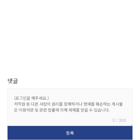
댓글
0 / 300