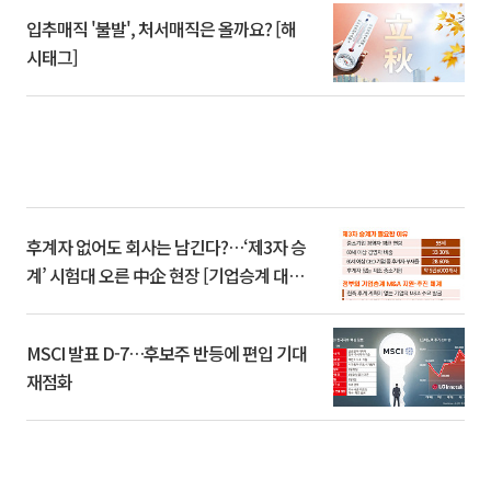
입추매직 '불발', 처서매직은 올까요? [해
시태그]
후계자 없어도 회사는 남긴다?…‘제3자 승
계’ 시험대 오른 中企 현장 [기업승계 대전
환]
MSCI 발표 D-7…후보주 반등에 편입 기대
재점화