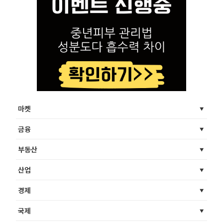
마켓
금융
부동산
산업
경제
국제