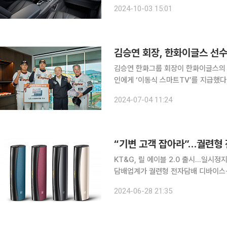
코리아의 신차 뉴 르노 그랑 콜레오스에
2024-10-03 15:01
비티 기술과 인포테인먼트 서비스를 통
김승연 회장, 한화이글스 선수
김승연 한화그룹 회장이 한화이글스의 
인에게 ‘이동식 스마트TV’를 지급했다. 4일 한화에 따르면 김승연 회장은 지난달 27일 대전 
생명 이글스파크를 찾았다. 팬들과 함께 경
2024-07-04 11:24
경기 전 김경문 감독과 주장 채은성 
“기변 고객 잡아라”…궐련형 
KT&G, 릴 에이블 2.0 출시…일시
담배업계가 궐련형 전자담배 디바이스·
형 전자담배 시장을 개척했던 1세대 
2024-06-28 21:35