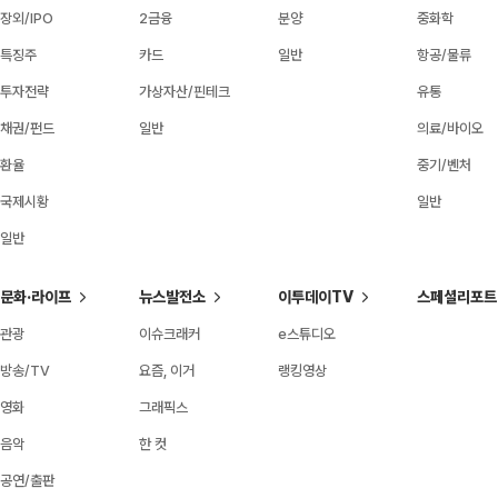
장외/IPO
2금융
분양
중화학
특징주
카드
일반
항공/물류
투자전략
가상자산/핀테크
유통
채권/펀드
일반
의료/바이오
환율
중기/벤처
국제시황
일반
일반
문화·라이프
뉴스발전소
이투데이TV
스페셜리포트
관광
이슈크래커
e스튜디오
방송/TV
요즘, 이거
랭킹영상
영화
그래픽스
음악
한 컷
공연/출판