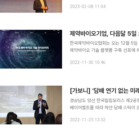
바이스 중 가장 낮은 만큼 시장에서 일으킬 변화에 이목
2023-02-08 11:04
에서 일루마 쇼케이스를 열고 신제품 ‘
제약바이오기업, 다음달 5일
한국제약바이오협회는 오는 12월 5일 
제약바이오 기술 플랫폼 구축 선포에 제약바이
바이오협회가 산업계의 국내외 오픈 이
2022-11-30 10:46
는 전통 제약사와 바이오벤처 등 다양
경상남도 양산 한국필립모리스 제2공정
베이어벨트를 따라 하얀 담배 스틱이 
300억 개비다(연소, 비 연소 합산).
2022-11-25 13:32
새 필터 때문이다. 필터만 해도 수십 