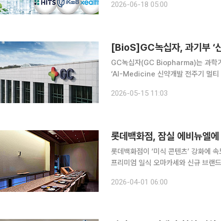
2026-06-18 05:00
바이오산업이 고도화되면서 기업 간 
[BioS]GC녹십자, 과기부 
GC녹십자(GC Biopharma)는 
‘AI-Medicine 신약개발 전주기 멀
선정됐다고 15일 밝혔다. 이번 과제는
2026-05-15 11:03
간 연계를 통해 표적발굴부터 전임상 
롯데백화점, 잠실 에비뉴엘에 
롯데백화점이 ‘미식 콘텐츠’ 강화에 속
프리미엄 일식 오마카세와 신규 브랜드
되는 모습이다. 롯데백화점은 잠실 에비뉴엘 6층에 프리미엄 일식 전문점 덴푸라 키이로와 히츠노
2026-04-01 06:00
야를 유통사 최초로 선보였다고 1일 밝