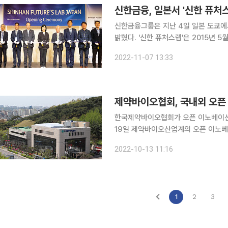
신한금융, 일본서 '신한 퓨처
신한금융그룹은 지난 4일 일본 도쿄에서
밝혔다. '신한 퓨처스랩'은 2015년 5월 출범한 액셀러레이터 프로그램이다. 출범 이후 올해 8기까
지 323개 사의 스타트업을 육성했고 
2022-11-07 13:33
선정한 '아기 유니콘 200' 프로젝트
제약바이오협회, 국내외 오픈
한국제약바이오협회가 오픈 이노베이션 생태계 조성
19일 제약바이오산업계의 오픈 이노베이션을
오후 2시부터 경기도 용인시 GC녹십자
2022-10-13 11:16
약품 개발에 대한 애로를 해소하고, 기
1
2
3