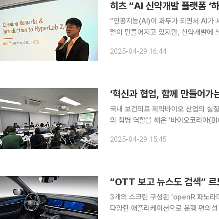
히츠 “AI 신약개발 플랫폼 ‘
“인공지능(AI)이 화두가 되면서 AI가
델이 만들어지고 있지만, 신약개발에 쓰
랫폼을 만들어 많은 사람이 쓰게끔 하는 것이 목표입니다.” 김우연
2025-04-29 16:44
강남구 오크우드 프리미어 코엑스센터에
‘혁신과 협업, 함께 만들어가
국내 보건의료·제약바이오 산업의 실질
의 첨병 역할을 해온 ‘바이오코리아(BIO
엑스에서 개최된다. 29일 한국보건산업진흥원은 서울 중구 상연재에서 기자간담회를 열고 바이오
2025-04-29 15:45
코리아 2025 행사 계획을 소개했다
“OTT 보고 뉴스도 검색” 
3개의 스크린 구성된 ‘openR 파노라
다양한 애플리케이션으로 운행 편의성 향