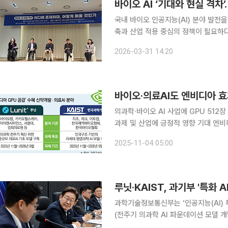
바이오 AI ‘기대와 현실 격차
국내 바이오 인공지능(AI) 분야 발전
축과 산업 적용 중심의 정책이 필요하다는 의견이 제시됐다. 
‘바이오 AI-현실 격차, 어디에 존재하
2026-03-31 14:20
바이오·의료AI도 엔비디아 효
의과학·바이오 AI 사업에 GPU 512장
과제 및 산업에 긍정적 영향 기대 엔비디아가 한국에 26만 장 규모의 그래픽처리장치(GPU)를 우
선 공급하기로 하면서 의료 인공지능(A
2025-11-04 05:00
망이다. 정부의 국가 전략사업과 산업
루닛·KAIST, 과기부 '특화 
과학기술정보통신부는 ‘인공지능(AI)
(전주기 의과학 AI 파운데이션 모델 개
선정했다고 31일 밝혔다. 이번 프로젝트 참여팀 공모에는 총 18개의 컨소시엄이 접수하며 10:1의 경