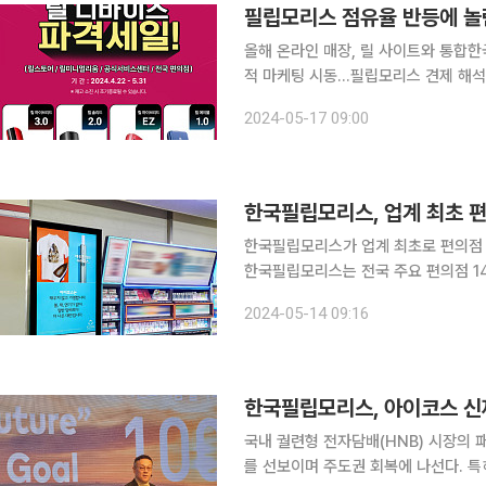
필립모리스 점유율 반등에 놀란
올해 온라인 매장, 릴 사이트와 통합한
적 마케팅 시동…필립모리스 견제 해석 KT&G가 궐련형 전자담배 디바이스(기기)를 최대 반값에 
놓으며 공격적인 할인 공세에 나섰다.
2024-05-17 09:00
리스(필립모리스)의 한국 시장 점유율
한국필립모리스, 업계 최초 
한국필립모리스가 업계 최초로 편의점 
한국필립모리스는 전국 주요 편의점 1
체할 예정이라고 14일 밝혔다. 한국필립모리스는 이번 활동의 결과로 매년 5~7회 설치·교체되는
2024-05-14 09:16
인쇄 광고물로 인한 폐기물이 줄어 연간
한국필립모리스, 아이코스 신
국내 궐련형 전자담배(HNB) 시장의
를 선보이며 주도권 회복에 나선다. 특