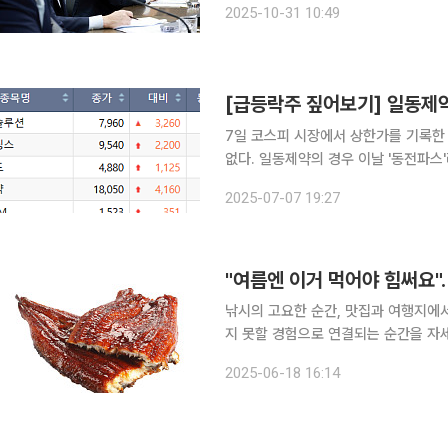
2025-10-31 10:49
쟁률을 보였다. 서면평가, 발표평가 등
7일 코스피 시장에서 상한가를 기록한
없다. 일동제약의 경우 이날 '동전파스'
TSUBOKO)를 국내에서 정식으로 
2025-07-07 19:27
맺고 한국 내 정식 상품인 '로이히츠
"여름엔 이거 먹어야 힘써요"
낚시의 고요한 순간, 맛집과 여행지에
지 못할 경험으로 연결되는 순간을 자
로그인하세요. 6월이 되면 생각나는 생선이 있습니다. 바로 ‘장어’입니다. 흔히들 장어 하면 기력 회
2025-06-18 16:14
복을 위한 단순 보양식으로 떠올리지만