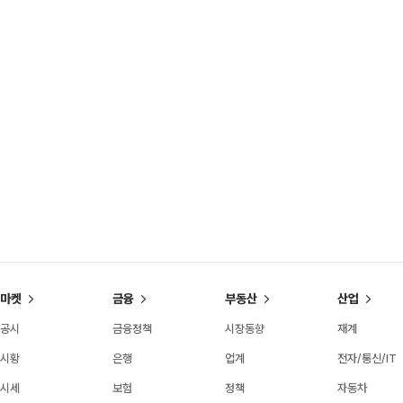
마켓
금융
부동산
산업
공시
금융정책
시장동향
재계
시황
은행
업계
전자/통신/IT
시세
보험
정책
자동차