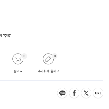
 '주목'
0
0
슬퍼요
추가취재 원해요