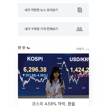
내가 저장한 뉴스 모아보기
내가 구독한 기자 전체보기
한 컷
코스피 4.58% 하락, 환율