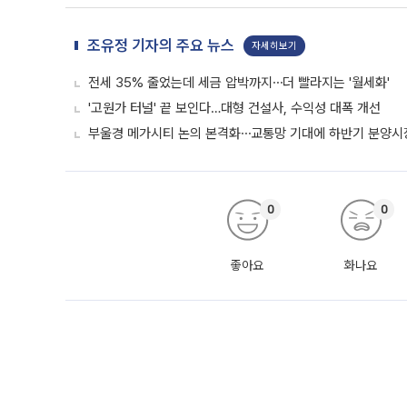
조유정 기자의 주요 뉴스
자세히보기
전세 35% 줄었는데 세금 압박까지⋯더 빨라지는 '월세화'
'고원가 터널' 끝 보인다…대형 건설사, 수익성 대폭 개선
부울경 메가시티 논의 본격화⋯교통망 기대에 하반기 분양시장
0
0
좋아요
화나요