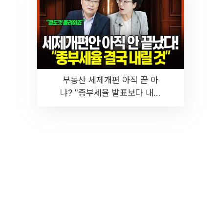
부동산 세제개편 아직 끝 아
냐? "종부세율 발표보다 내릴
것" 장기거주·양도세 전망 I 집
땅지성 I 김인만, 진미윤