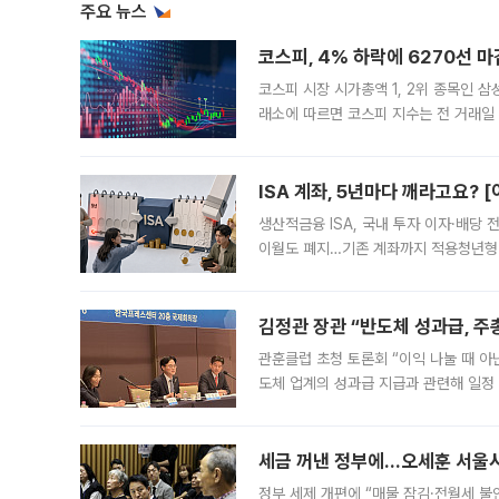
주요 뉴스
코스피, 4% 하락에 6270선 마
코스피 시장 시가총액 1, 2위 종목인 
래소에 따르면 코스피 지수는 전 거래일 대
1.81% 내린 6478.75에 출발한 코
다. 이날 오전
ISA 계좌, 5년마다 깨라고요? 
생산적금융 ISA, 국내 투자 이자·배당
이월도 폐지…기존 계좌까지 적용청년형 
는 5년마다 계좌를 해지하라는 건가요?”
편을
김정관 장관 “반도체 성과급, 
관훈클럽 초청 토론회 “이익 나눌 때 아
도체 업계의 성과급 지급과 관련해 일정
최근 상법·자본시장법 개정으로 기업 지
세금 꺼낸 정부에…오세훈 서울시장
정부 세제 개편에 “매물 잠김·전월세 불