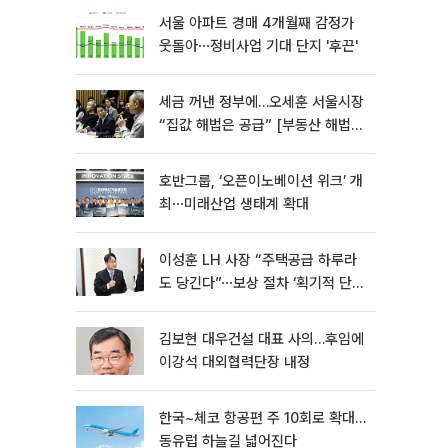
서울 아파트 경매 4개월째 감정가
웃돌아⋯정비사업 기대 단지 '후끈'
세금 꺼낸 정부에…오세훈 서울시장
“집값 해법은 공급” [부동산 해법
전쟁]
호반그룹, ‘오픈이노베이션 위크’ 개
최⋯미래산업 생태계 확대
이성훈 LH 사장 “주택공급 하루라
도 당긴다”⋯보상 절차 ‘획기적 단
축’
김보현 대우건설 대표 사의…후임에
이강석 대외협력단장 내정
한국~체코 항공편 주 10회로 확대…
동유럽 하늘길 넓어진다