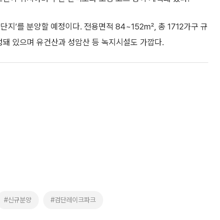
’를 분양할 예정이다. 전용면적 84~152㎡, 총 1712가구 규
성돼 있으며 유건산과 성암산 등 녹지시설도 가깝다.
#신규분양
#검단레이크파크