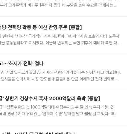
정부가 고가주택과 비거주 1주택자 등의 세 부담을 높여 수요를 억제하는 카
키울 것이라며 세금이 아닌 공급이 근본적인 처방이라고 전면 반박했다.
방·전력망 확충 등 예산 반영 주문 [종합]
과 관련해 "사실상 국가적인 기후 재난"이라며 취약계층 보호와 야외 노동자
정력을 총동원하라고 지시했다. 아울러 반복되는 극한 기후에 대비해 폭염 대응
영하는 방안도 검토하라고 주문했다. 이 대통령은 이날 폭염·가뭄 대
예고⋯‘초저가 전략’ 접나
 AI 기업 딥시크가 6일 AI 서비스 전반의 가격을 대폭 인상한다고 예고했다.
 경쟁사들을 압박하며 시장 판도를 뒤흔들어온 만큼 이례적인 전략 변화로 평
 이날 공지를 통해 구체적인 인상 폭은 공개하지 않았지만 상당한 수
' 상반기 경상수지 흑자 2000억달러 육박 [종합]
급'⋯상품수출도 첫 1000억달러대 여행수지도 두 달 연속 흑자 '역대 2
국내 경상수지가 유례없는 '반도체 수출' 날개를 달고 훨훨 날고 있다. 역대
경상수지 뿐 아니라 상반기 경상수지 흑자도 2000억달러에 근접하며 사상 최