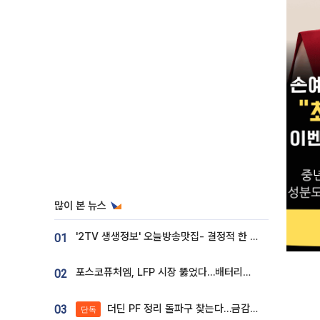
많이 본 뉴스
'2TV 생생정보' 오늘방송맛집- 결정적 한 수, 3종 메밀면! 메밀 소바 맛집 '의○○○○'
01
포스코퓨처엠, LFP 시장 뚫었다…배터리사와 대규모 장기 공급 합의
02
더딘 PF 정리 돌파구 찾는다…금감원, 1년 반 만에 매각설명회 재개
03
단독