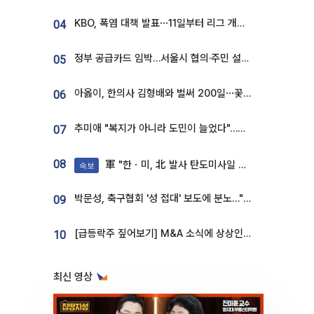
KBO, 폭염 대책 발표⋯11일부터 리그 개시ㆍ경기 오후 7시 시작
04
정부 공급카드 임박…서울시 협의·주민 설득이 성패 가른다 [부동산 해법 전쟁]
05
아옳이, 한의사 김형배와 벌써 200일⋯꽃다발 들고 "프러포즈 아냐"
06
추미애 "복지가 아니라 도민이 늘었다"…재정난 책임론 정면돌파
07
08
軍 "한ㆍ미, 北 발사 탄도미사일 제원 정밀분석 중"
속보
박문성, 축구협회 '성 접대' 보도에 분노…"다 말아먹으려고 작정했나"
09
[급등락주 짚어보기] M&A 소식에 상상인증권ㆍ유니켐 ‘상한가’⋯유증 제동 걸린 SK디앤디↑
10
최신 영상