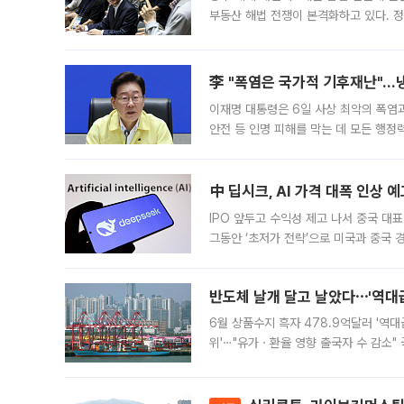
부동산 해법 전쟁이 본격화하고 있다. 
드를 꺼내자 서울시는 전·월세 부담만 
李 "폭염은 국가적 기후재난"…냉
이재명 대통령은 6일 사상 최악의 폭염
안전 등 인명 피해를 막는 데 모든 행
인프라 확충 계획을 내년도 예산안에 반
中 딥시크, AI 가격 대폭 인상 
IPO 앞두고 수익성 제고 나서 중국 대표
그동안 ‘초저가 전략’으로 미국과 중국
가된다. 블룸버그통신에 따르면 딥시크는
반도체 날개 달고 날았다⋯'역대급
6월 상품수지 흑자 478.9억달러 '역대
위'⋯"유가ㆍ환율 영향 출국자 수 감소" 
급 수출 호조가 매달 이어지면서 6월 
대 기