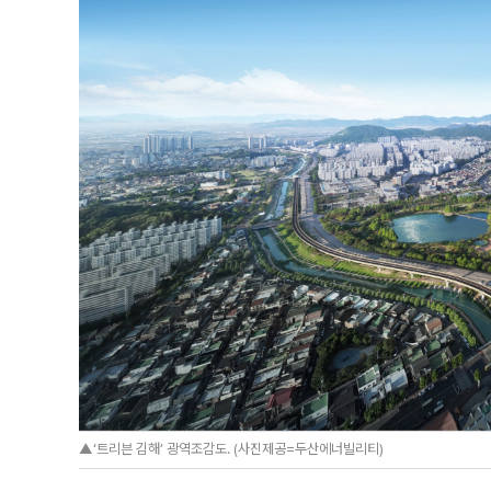
▲‘트리븐 김해’ 광역조감도. (사진제공=두산에너빌리티)