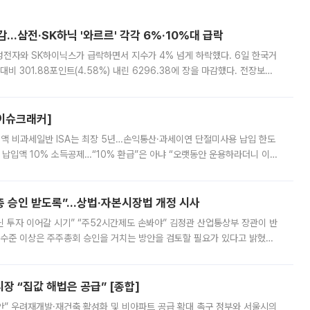
감…삼전·SK하닉 '와르르' 각각 6%·10%대 급락
삼성전자와 SK하이닉스가 급락하면서 지수가 4% 넘게 하락했다. 6일 한국거
비 301.88포인트(4.58%) 내린 6296.38에 장을 마감했다. 전장보다
스피는 장중 한때 6550.94까지 오르기도 했으나 6238.32까지 밀리기도 했
[이슈크래커]
 전액 비과세일반 ISA는 최장 5년…손익통산·과세이연 단절미사용 납입 한도
납입액 10% 소득공제…“10% 환급”은 아냐 “오랫동안 운용하라더니 이제
 ‘만능 절세 통장’으로 불리는 개인종합자산관리계좌(ISA)가 두 갈래로 개
주총 승인 받도록”…상법·자본시장법 개정 시사
닌 투자 이어갈 시기” “주52시간제도 손봐야” 김정관 산업통상부 장관이 반
 수준 이상은 주주총회 승인을 거치는 방안을 검토할 필요가 있다고 밝혔다.
배구조와 주주권 강화 논의가 이어지는 가운데, 핵심 연구인력에 대한
 “집값 해법은 공급” [종합]
안” 우려재개발·재건축 활성화 및 비아파트 공급 확대 촉구 정부와 서울시의