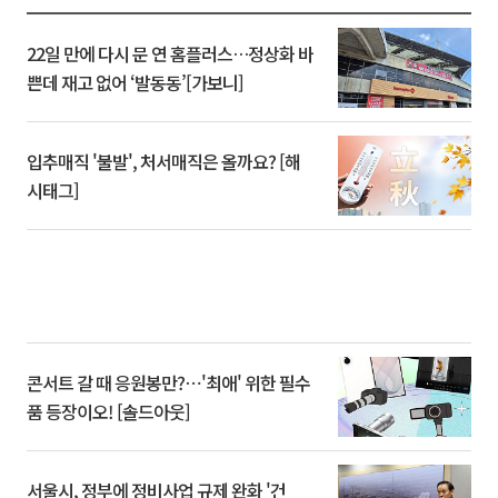
22일 만에 다시 문 연 홈플러스…정상화 바
쁜데 재고 없어 ‘발동동’[가보니]
입추매직 '불발', 처서매직은 올까요? [해
시태그]
콘서트 갈 때 응원봉만?⋯'최애' 위한 필수
품 등장이오! [솔드아웃]
서울시, 정부에 정비사업 규제 완화 '건