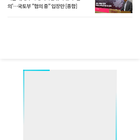
의'⋯국토부 "협의 중" 입장만 [종합]