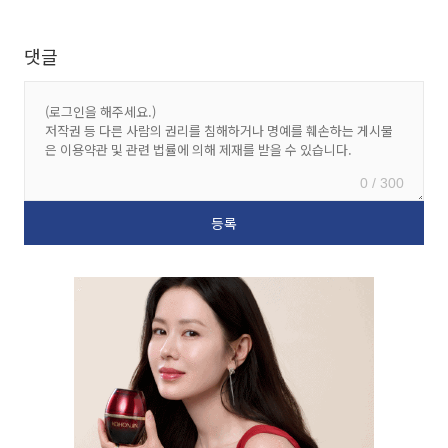
댓글
0 / 300