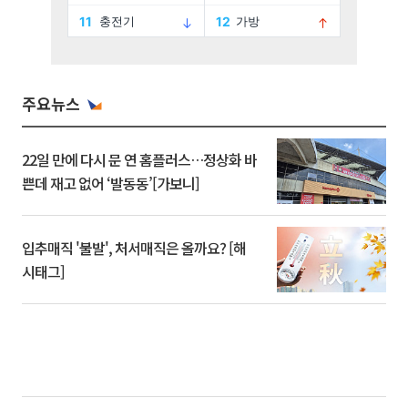
주요뉴스
22일 만에 다시 문 연 홈플러스…정상화 바
쁜데 재고 없어 ‘발동동’[가보니]
입추매직 '불발', 처서매직은 올까요? [해
시태그]