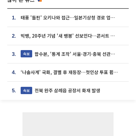
태풍 '돌핀' 오키나와 접근…일본기상청 경로 업데이트
1.
빅뱅, 20주년 기념 '새 뱅봉' 선보인다⋯콘서트 앞두고 팝업 개최
2.
합수본, '통계 조작' 서울·경기·충북 선관위 등 추가 압수수색
속보
3.
‘나솔사계’ 국화, 결별 후 재등장⋯첫인상 투표 휩쓸고 ‘인기녀’ 등극
4.
전북 완주 삼례읍 공장서 화재 발생
속보
5.