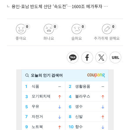
용인·호남 반도체 산단 ‘속도전’…1600조 메가투자 이행 총력
0
0
0
0
좋아요
화나요
슬퍼요
추가취재 원해요