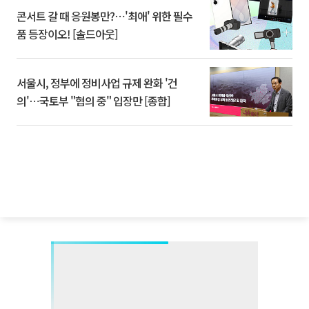
콘서트 갈 때 응원봉만?⋯'최애' 위한 필수
품 등장이오! [솔드아웃]
서울시, 정부에 정비사업 규제 완화 '건
의'⋯국토부 "협의 중" 입장만 [종합]