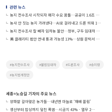
관련 뉴스
농지 전수조사 시작되자 매각 수요 꿈틀…공공이 1.6조 들여 사들인다
농사 안 짓는 농지 가려낸다…AI로 걸러내고 드론 띄워 195만㏊ 전수조사
농지 전수조사 칼 빼자 임차농 불안…정부, 구두 임대차 손본다
美 클래리티 법안 연내 통과 가능성 13%…상원 문턱서 제동
#농지전수조사
#불법임대차
#드론조사
#송미령
#농지법개정안
세종=노승길 기자의 주요 뉴스
양파밭 갈아엎은 농가들…내년엔 마늘로 ‘재배 쏠림’
생산부터 밥상까지 덮친 폭염…시금치 43%ㆍ열무 28% 급등