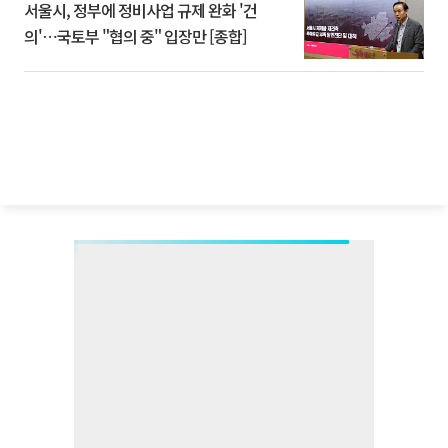
서울시, 정부에 정비사업 규제 완화 '건
의'⋯국토부 "협의 중" 입장만 [종합]