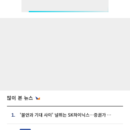
많이 본 뉴스
'불안과 기대 사이' 널뛰는 SK하이닉스…증권가 "HBM4·LTA 기반 펀터멘털 견고"
1.