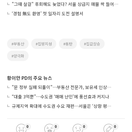
"그때 살걸" 후회해도 늦었다? 서울 상급지 매물 싹 들어간 이유
‘경험 無도 환영’ 첫 일자리 도전 설명서
#부동산
#집땅지성
#동탄
#집값상승
#양극화
황이안 PD의 주요 뉴스
"문 정부 실패 되풀이"⋯부동산 전문가, 보유세 인상에 우려
“대출 3억뿐”⋯수도권 ‘매매 난민’에 풍선효과 커지나
규제지역 확대에 수도권 수요 재편⋯서울은 ‘상향 평준화’
0
0
0
0