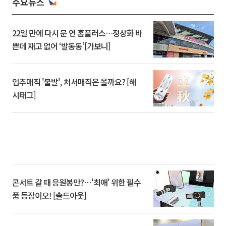
주요뉴스
22일 만에 다시 문 연 홈플러스…정상화 바
쁜데 재고 없어 ‘발동동’[가보니]
입추매직 '불발', 처서매직은 올까요? [해
시태그]
콘서트 갈 때 응원봉만?⋯'최애' 위한 필수
품 등장이오! [솔드아웃]