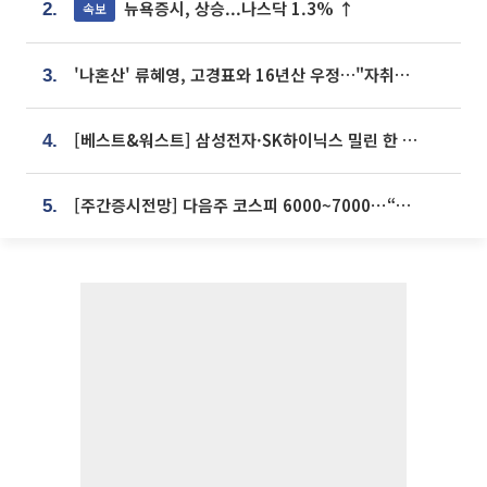
뉴욕증시, 상승...나스닥 1.3% ↑
속보
2.
'나혼산' 류혜영, 고경표와 16년산 우정…"자취방서 부모님과 마주쳐"
3.
[베스트&워스트] 삼성전자·SK하이닉스 밀린 한 주…상상인증권은 85% 급등
4.
[주간증시전망] 다음주 코스피 6000~7000⋯“外人 수급은 정책이 변수”
5.