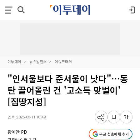
이투데이
뉴스발전소
이슈크래커
"인서울보다 준서울이 낫다"⋯동
탄 끌어올린 건 '고소득 맞벌이'
[집땅지성]
입력 2026-06-11 10:49
황이안 PD
구글 선호매체 추가
김준현 인턴 기자