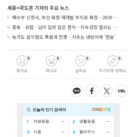
세종=곽도흔 기자의 주요 뉴스
해수부 신청사, 부산 북항 재개발 부지로 확정…2030년 준공 목표
중동ㆍ유럽ㆍ남미 입맛 잡은 한식⋯지속성장 열쇠는 ‘현지화’
농가도 음식점도 폭염과 전쟁…치솟는 냉방비에 '한숨'
0
0
0
0
좋아요
화나요
슬퍼요
추가취재 원해요