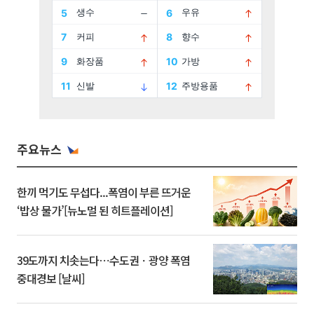
주요뉴스
한끼 먹기도 무섭다...폭염이 부른 뜨거운
‘밥상 물가’[뉴노멀 된 히트플레이션]
39도까지 치솟는다⋯수도권ㆍ광양 폭염
중대경보 [날씨]