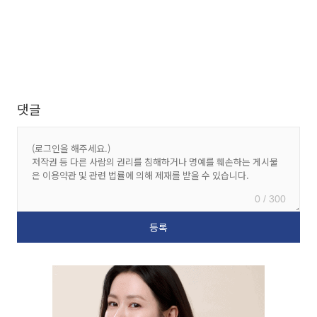
댓글
0 / 300