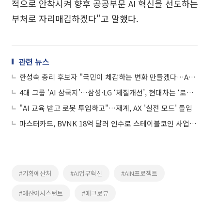
적으로 안착시켜 향후 공공부문 AI 혁신을 선도하는
부처로 자리매김하겠다"고 말했다.
관련 뉴스
한성숙 총리 후보자 "국민이 체감하는 변화 만들겠다…AI 대전환 집중"
4대 그룹 ‘AI 삼국지’…삼성·LG ‘체질개선’, 현대차는 ‘로봇’, SK는 ‘조직파괴’
"AI 교육 받고 로봇 투입하고"…재계, AX '실전 모드' 돌입
마스터카드, BVNK 18억 달러 인수로 스테이블코인 사업 본격 확장
#기획예산처
#AI업무혁신
#AIN프로젝트
#예산어시스턴트
#매크로뷰