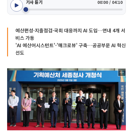
기사 듣기
00:00 / 04:10
예산편성·지출점검·국회 대응까지 AI 도입…연내 4개 서
비스 가동
'AI 예산어시스턴트'·'매크로뷰' 구축…공공부문 AI 혁신
선도