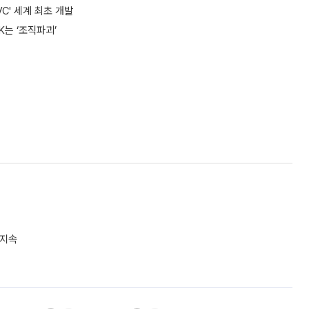
C' 세계 최초 개발
SK는 ‘조직파괴’
 지속