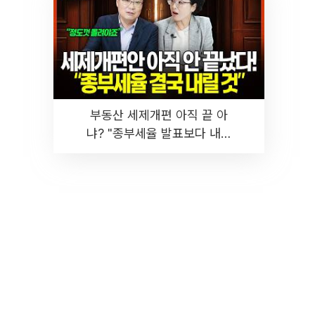
부동산 세제개편 아직 끝 아
냐? "종부세율 발표보다 내릴
것" 장기거주·양도세 전망 I 집
땅지성 I 김인만, 진미윤