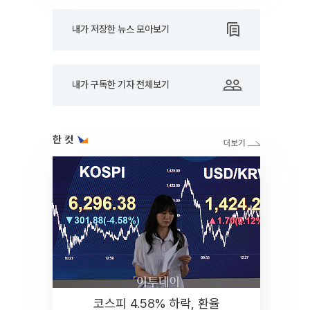
내가 저장한 뉴스 모아보기
내가 구독한 기자 전체보기
한 컷
코스피 4.58% 하락, 환율