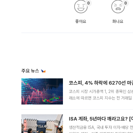
0
0
좋아요
화나요
주요 뉴스
코스피, 4% 하락에 6270선 마
코스피 시장 시가총액 1, 2위 종목인 
래소에 따르면 코스피 지수는 전 거래일 대
1.81% 내린 6478.75에 출발한 코
다. 이날 오전
ISA 계좌, 5년마다 깨라고요? 
생산적금융 ISA, 국내 투자 이자·배당