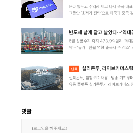
IPO 앞두고 수익성 제고 나서 중국 대표
그동안 ‘초저가 전략’으로 미국과 중국
가된다. 블룸버그통신에 따르면 딥시크는
반도체 날개 달고 날았다⋯'역대급
6월 상품수지 흑자 478.9억달러 '역대
위'⋯"유가ㆍ환율 영향 출국자 수 감소" 
급 수출 호조가 매달 이어지면서 6월 
대 기
실리콘투, 라이브커머스팀 
단독
실리콘투, 팀장·PD 채용…방송 기획부
유통 플랫폼 실리콘투가 라이브커머스 전
나섰다. 국내 화장품을 해외 유통망에 공
댓글