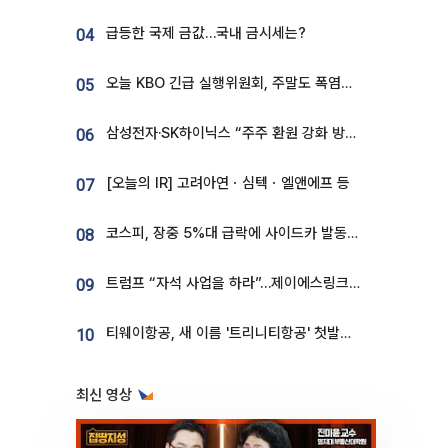
급등한 국제 금값…국내 금시세는?
04
오늘 KBO 긴급 실행위원회, 주말도 폭염취소 될까
05
삼성전자·SK하이닉스 “주주 환원 강화 방안 마련”
06
[오늘의 IR] 고려아연ㆍ심텍ㆍ엘앤에프 등
07
코스피, 장중 5%대 급락에 사이드카 발동…삼성·SK 동반 폭락
08
트럼프 “자석 사업을 하라”…제이에스링크, 비중국 영구자석 공급망 구축 속도
09
티웨이항공, 새 이름 '트리니티항공' 첫발…SSC 전략 본격화
10
최신 영상