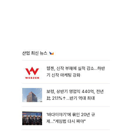
산업 최신 뉴스
웹젠, 신작 부재에 실적 감소…하반
기 신작 마케팅 강화
보령, 상반기 영업익 440억, 전년
比 21.1%↑…반기 역대 최대
'바다이야기'에 묶인 20년 규
제…"게임법 다시 짜야"