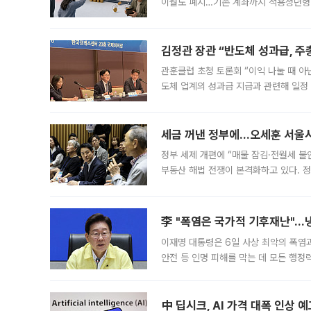
이월도 폐지…기존 계좌까지 적용청년형 
는 5년마다 계좌를 해지하라는 건가요?”
편을
김정관 장관 “반도체 성과급, 
관훈클럽 초청 토론회 “이익 나눌 때 아
도체 업계의 성과급 지급과 관련해 일정
최근 상법·자본시장법 개정으로 기업 지
세금 꺼낸 정부에…오세훈 서울시장
정부 세제 개편에 “매물 잠김·전월세 불
부동산 해법 전쟁이 본격화하고 있다. 
드를 꺼내자 서울시는 전·월세 부담만 
李 "폭염은 국가적 기후재난"…냉
이재명 대통령은 6일 사상 최악의 폭염
안전 등 인명 피해를 막는 데 모든 행
인프라 확충 계획을 내년도 예산안에 반
中 딥시크, AI 가격 대폭 인상 