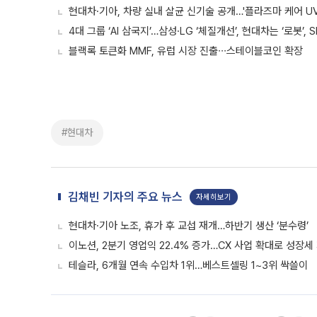
현대차·기아, 차량 실내 살균 신기술 공개…'플라즈마 케어 UV
4대 그룹 ‘AI 삼국지’…삼성·LG ‘체질개선’, 현대차는 ‘로봇’, 
블랙록 토큰화 MMF, 유럽 시장 진출∙∙∙스테이블코인 확장
#현대차
김채빈 기자의 주요 뉴스
자세히보기
현대차·기아 노조, 휴가 후 교섭 재개…하반기 생산 ‘분수령’
이노션, 2분기 영업익 22.4% 증가…CX 사업 확대로 성장세
테슬라, 6개월 연속 수입차 1위…베스트셀링 1~3위 싹쓸이