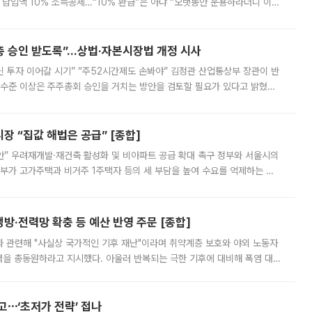
납입액 10% 소득공제…“10% 환급”은 아냐 “오랫동안 운용하라더니 이제
 ‘만능 절세 통장’으로 불리는 개인종합자산관리계좌(ISA)가 두 갈래로 개
주총 승인 받도록”…상법·자본시장법 개정 시사
닌 투자 이어갈 시기” “주52시간제도 손봐야” 김정관 산업통상부 장관이 반
 수준 이상은 주주총회 승인을 거치는 방안을 검토할 필요가 있다고 밝혔다.
배구조와 주주권 강화 논의가 이어지는 가운데, 핵심 연구인력에 대한
 “집값 해법은 공급” [종합]
안” 우려재개발·재건축 활성화 및 비아파트 공급 확대 촉구 정부와 서울시의
정부가 고가주택과 비거주 1주택자 등의 세 부담을 높여 수요를 억제하는 카
키울 것이라며 세금이 아닌 공급이 근본적인 처방이라고 전면 반박했다.
방·전력망 확충 등 예산 반영 주문 [종합]
과 관련해 "사실상 국가적인 기후 재난"이라며 취약계층 보호와 야외 노동자
정력을 총동원하라고 지시했다. 아울러 반복되는 극한 기후에 대비해 폭염 대응
영하는 방안도 검토하라고 주문했다. 이 대통령은 이날 폭염·가뭄 대
예고⋯‘초저가 전략’ 접나