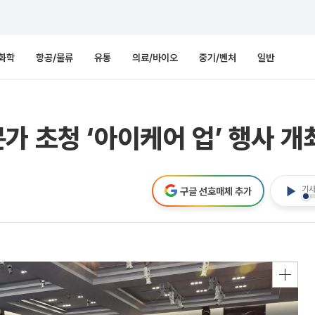
화학
항공/물류
유통
의료/바이오
중기/벤처
일반
가 초청 ‘아이케어 업’ 행사 개
기사
구글 선호매체 추가