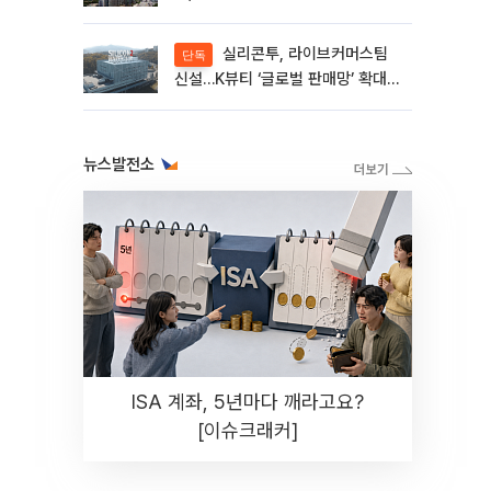
실리콘투, 라이브커머스팀
단독
신설…K뷰티 ‘글로벌 판매망’ 확대
[K뷰티 라방戰]
뉴스발전소
ISA 계좌, 5년마다 깨라고요?
[이슈크래커]