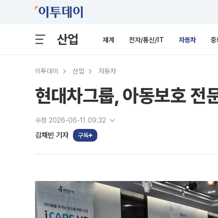
산업
재계
전자/통신/IT
자동차
중
이투데이
산업
자동차
현대차그룹, 아동보호 전문
수정 2026-06-11 09:32
김채빈 기자
구독