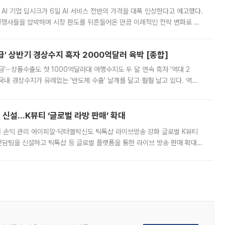
 AI 기업 딥시크가 6일 AI 서비스 전반의 가격을 대폭 인상한다고 예고했다.
 경쟁사들을 압박하며 시장 판도를 뒤흔들어온 만큼 이례적인 전략 변화로 평
 이날 공지를 통해 구체적인 인상 폭은 공개하지 않았지만 상당한 수
' 상반기 경상수지 흑자 2000억달러 육박 [종합]
급'⋯상품수출도 첫 1000억달러대 여행수지도 두 달 연속 흑자 '역대 2
국내 경상수지가 유례없는 '반도체 수출' 날개를 달고 훨훨 날고 있다. 역대
경상수지 뿐 아니라 상반기 경상수지 흑자도 2000억달러에 근접하며 사상 최
신설…K뷰티 ‘글로벌 라방 판매’ 확대
터 손익 관리 에이피알·닥터멜락신도 틱톡샵 라이브방송 강화 글로벌 K뷰티
담팀을 신설하고 틱톡샵 등 글로벌 플랫폼을 통한 라이브 방송 판매 확대에
급하는 데서 한발 더 나아가 방송 기획과 상품 구성, 출연자 섭외, 손익