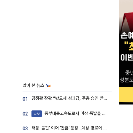
많이 본 뉴스
김정관 장관 “반도체 성과급, 주총 승인 받도록”…상법·자본시장법 개정 시사
01
중부내륙고속도로서 미상 폭발물 발견
02
속보
태풍 '돌핀' 이어 '찬홈' 등장…예상 경로에 한국 '한숨'
03