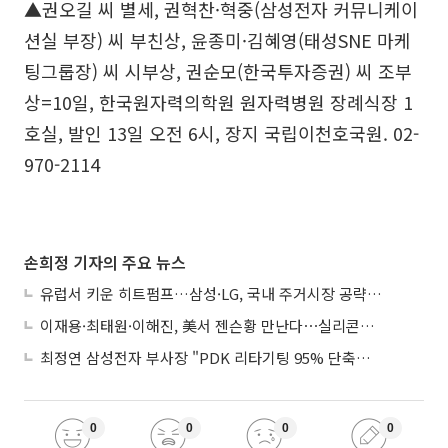
▲권오길 씨 별세, 권혁찬·혁중(삼성전자 커뮤니케이
션실 부장) 씨 부친상, 윤종미·김혜영(태성SNE 마케
팅그룹장) 씨 시부상, 권순모(한국투자증권) 씨 조부
상=10일, 한국원자력의학원 원자력병원 장례식장 1
호실, 발인 13일 오전 6시, 장지 국립이천호국원. 02-
970-2114
손희정 기자의 주요 뉴스
유럽서 키운 히트펌프…삼성·LG, 국내 주거시장 공략 ‘속도’
이재용·최태원·이해진, 美서 젠슨황 만난다⋯실리콘밸리 집결하는 AI리더
최정연 삼성전자 부사장 "PDK 리타기팅 95% 단축…에이전트 AI 시범 활용"
0
0
0
0