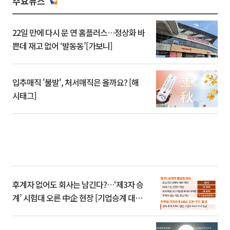
주요뉴스
22일 만에 다시 문 연 홈플러스…정상화 바
쁜데 재고 없어 ‘발동동’[가보니]
입추매직 '불발', 처서매직은 올까요? [해
시태그]
후계자 없어도 회사는 남긴다?…‘제3자 승
계’ 시험대 오른 中企 현장 [기업승계 대전
환]