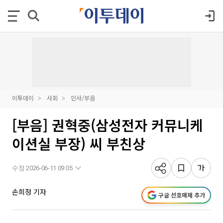
이투데이
사회
인사/부음
[부음] 권혁중(삼성전자 커뮤니케
이션실 부장) 씨 부친상
수정 2026-06-11 09:05
손희정 기자
구글 선호매체 추가