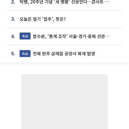
빅뱅, 20주년 기념 '새 뱅봉' 선보인다⋯콘서트 앞두고 팝업 개최
2.
오늘은 절기 '입추', 뜻은?
3.
합수본, '통계 조작' 서울·경기·충북 선관위 등 추가 압수수색
속보
4.
전북 완주 삼례읍 공장서 화재 발생
속보
5.