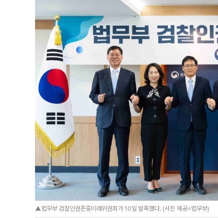
▲법무부 검찰인권존중미래위원회가 10일 발족했다. (사진 제공=법무부)