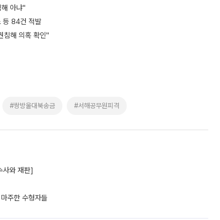
침해 아냐"
등 84건 적발
권침해 의혹 확인"
#쌍방울대북송금
#서해공무원피격
수사와 재판]
포 마주한 수형자들