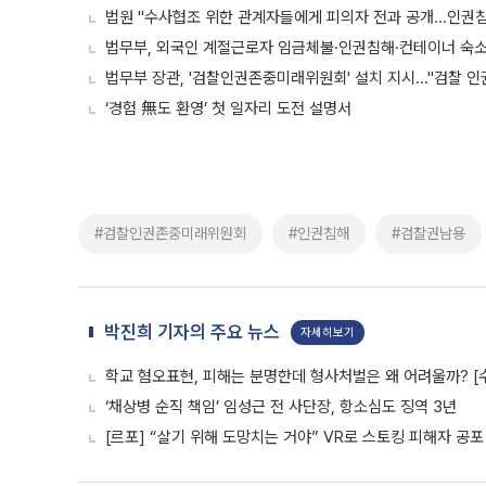
법원 "수사협조 위한 관계자들에게 피의자 전과 공개...인권
법무부, 외국인 계절근로자 임금체불·인권침해·컨테이너 숙소 
법무부 장관, '검찰인권존중미래위원회' 설치 지시..."검찰 인
‘경험 無도 환영’ 첫 일자리 도전 설명서
#검찰인권존중미래위원회
#인권침해
#검찰권남용
박진희 기자의 주요 뉴스
자세히보기
학교 혐오표현, 피해는 분명한데 형사처벌은 왜 어려울까? [
‘채상병 순직 책임’ 임성근 전 사단장, 항소심도 징역 3년
[르포] “살기 위해 도망치는 거야” VR로 스토킹 피해자 공