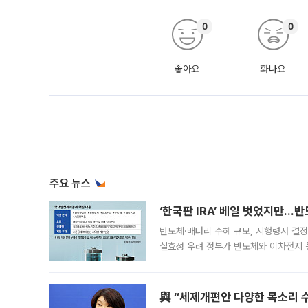
0
0
좋아요
화나요
주요 뉴스
‘한국판 IRA’ 베일 벗었지만…
반도체·배터리 수혜 규모, 시행령서 결정
실효성 우려 정부가 반도체와 이차전지 
법(IRA)’으로 불리는 국내생산세액공제
與 “세제개편안 다양한 목소리 