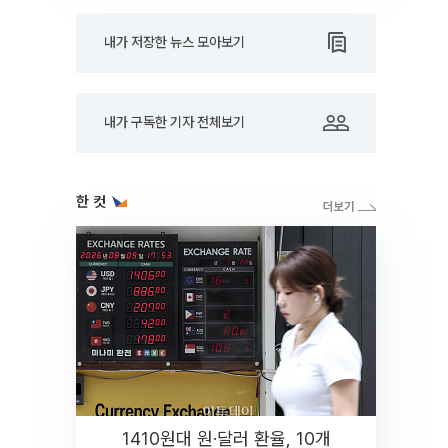
내가 저장한 뉴스 모아보기
내가 구독한 기자 전체보기
한 컷
1410원대 원·달러 환율, 10개