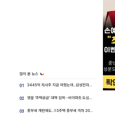
많이 본 뉴스
3445억 자사주 지급 마쳤는데...삼성전자 DX노조, 뒤늦은 '떼쓰기 집회'
01
영끌 '주택공급' 대책 임박⋯비아파트·도심복합까지 총동원
02
종부세 개편에도…1·3주택 종부세 격차 2028년부터 확대
03