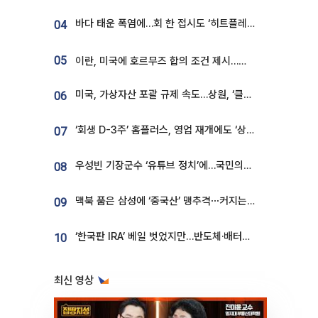
바다 태운 폭염에…회 한 접시도 ‘히트플레이션’
04
05
이란, 미국에 호르무즈 합의 조건 제시…美 “경기 아직 안 끝나” [종합]
미국, 가상자산 포괄 규제 속도…상원, ‘클래리티법’ 9월 절차투표 추진
06
‘회생 D-3주’ 홈플러스, 영업 재개에도 ‘상품 공급망’ 복구가 생존 관건
07
우성빈 기장군수 ‘유튜브 정치’에…국민의힘 군의원들 집단 반발
08
맥북 품은 삼성에 ‘중국산’ 맹추격⋯커지는 노트북 OLED 시장
09
‘한국판 IRA’ 베일 벗었지만…반도체·배터리 업계 “시행령이 관건”
10
최신 영상