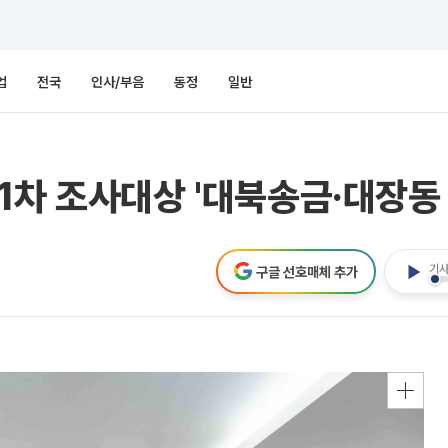
업
전국
인사/부음
동정
일반
1차 조사대상 '대북송금·대장동 
기사
구글 선호매체 추가