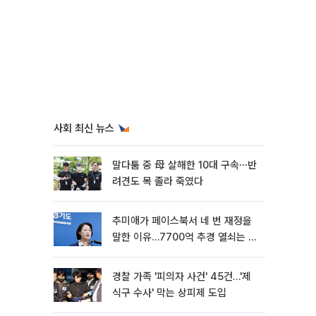
사회 최신 뉴스
말다툼 중 母 살해한 10대 구속⋯반
려견도 목 졸라 죽였다
추미애가 페이스북서 네 번 재정을
말한 이유…7700억 추경 열쇠는 도
의회에
경찰 가족 '피의자 사건' 45건…'제
식구 수사' 막는 상피제 도입