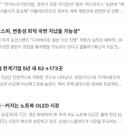
없어” “주가누르기방지법, 정부가 조정 가닥잡아” 황희 ‘버스하우스’ 논란에 “해
 서울시가 중요해” 더불어민주당은 정부의 세제 개편안과 관련한 당 안팎 의
에 나서겠다고 예고했다. 민주당은 8월 말 당정 조율을 거친 개편안이
스피, 변동성 최악 국면 지났을 가능성”
 만에 최저 모건스탠리 “디레버리징 절반 이상 진행” 저평가·실적은 매력적…외
든 극심한 혼란이 정점을 통과했을 가능성이 있다고 블룸버그통신이 9일 진단
가 상당 부분 정리된 데다 금융당국의 규제 강화로 고위험 상품 거래도 급감
한계기업 5년 새 62→173곳
 5년간 전반적으로 악화한 것으로 나타났다. 영업이익으로 이자비용조차
년과 비교해 지난해 2.8배 늘었다. 특히 주택·분양시장 침체와 프로젝트파
 악화가 두드러졌다. 9일 한국건설산업연구원은 ‘2025년 건설업 외감기업
격⋯커지는 노트북 OLED 시장
 공급 BOE·TCL 생산 확대하며 中 추격 속도 노트북 OLED 출하 전년 比
ED) 시장이 빠르게 성장하고 있다. 삼성디스플레이가 시장을 주도하는 가
 확대에 나서면서 노트북 OLED 시장을 둘러싼 경쟁이 치열해지고 있다. 9