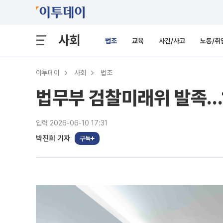
사회
법조
교육
사건/사고
노동/취
이투데이
사회
법조
법무부 검찰미래위 발족.‥
입력 2026-06-10 17:31
박진희 기자
구독