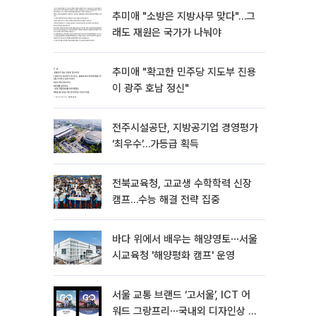
추미애 "소방은 지방사무 맞다"…그
래도 재원은 국가가 나눠야
추미애 "확고한 민주당 지도부 진용
이 광주 호남 정신"
전주시설공단, 지방공기업 경영평가
‘최우수’…가등급 획득
전북교육청, 고교생 수학학력 신장
캠프…수능 해결 전략 집중
바다 위에서 배우는 해양영토⋯서울
시교육청 '해양평화 캠프' 운영
서울 교통 브랜드 ‘고서울’, ICT 어
워드 그랑프리⋯국내외 디자인상 4