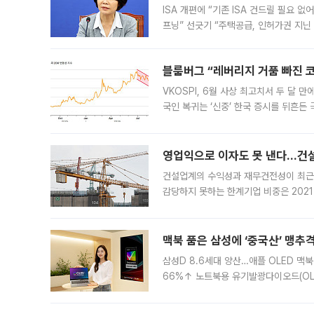
ISA 개편에 “기존 ISA 건드릴 필요 
프닝” 선긋기 “주택공급, 인허가권 지닌
견을 수렴해 당정과 개편안에 대한 조율
블룸버그 “레버리지 거품 빠진 코
VKOSPI, 6월 사상 최고치서 두 달
국인 복귀는 ‘신중’ 한국 증시를 뒤흔
했다. 대규모 반대매매로 레버리지 투자
영업익으로 이자도 못 낸다…건설 
건설업계의 수익성과 재무건전성이 최근
감당하지 못하는 한계기업 비중은 2021
이낸싱(PF) 부담이 집중된 건축 부문의
경영
맥북 품은 삼성에 ‘중국산’ 맹추
삼성D 8.6세대 양산…애플 OLED 맥북
66%↑ 노트북용 유기발광다이오드(OL
운데 중국 BOE와 TCL CSOT도 생산
일 업계에 따르면 삼성