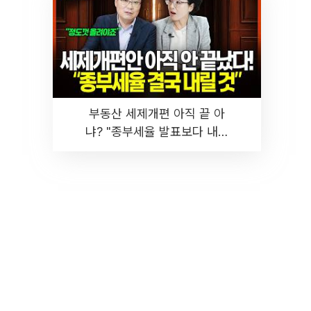
부동산 세제개편 아직 끝 아
냐? "종부세율 발표보다 내릴
것" 장기거주·양도세 전망 I 집
땅지성 I 김인만, 진미윤