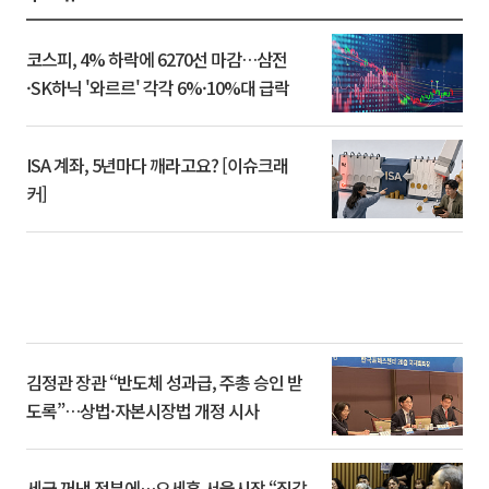
코스피, 4% 하락에 6270선 마감…삼전
·SK하닉 '와르르' 각각 6%·10%대 급락
ISA 계좌, 5년마다 깨라고요? [이슈크래
커]
김정관 장관 “반도체 성과급, 주총 승인 받
도록”…상법·자본시장법 개정 시사
세금 꺼낸 정부에…오세훈 서울시장 “집값