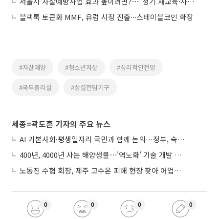
서울시 자살예방사업 효과 높이려면?⋯“정기 재교육·사례관리 전환해야”
블랙록 토큰화 MMF, 유럽 시장 진출∙∙∙스테이블코인 확장
#자살예방
#청소년자살
#심리적안전망
#국무총리실
#상설전담기구
세종=곽도흔 기자의 주요 뉴스
AI 기본사회·평생일자리 국민과 함께 논의…정부, 숙의공론화 착수
400년, 4000년 사는 해양생물⋯'역노화' 기술 개발 추진
노동진 수협 회장, 제주 고수온 피해 현장 찾아 어업인 지원 점검
0
0
0
0