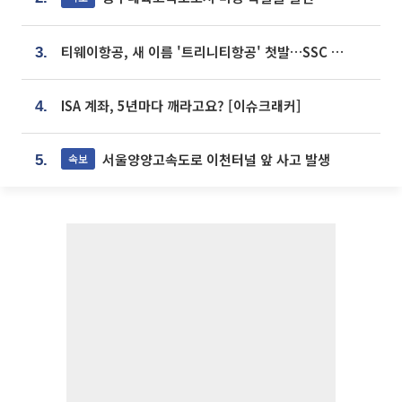
티웨이항공, 새 이름 '트리니티항공' 첫발…SSC 전략 본격화
3.
ISA 계좌, 5년마다 깨라고요? [이슈크래커]
4.
서울양양고속도로 이천터널 앞 사고 발생
속보
5.