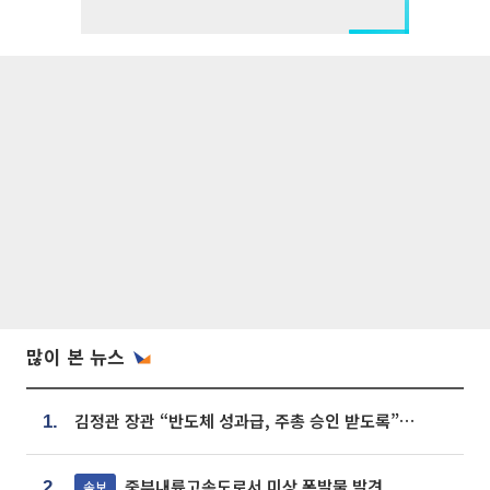
많이 본 뉴스
김정관 장관 “반도체 성과급, 주총 승인 받도록”…상법·자본시장법 개정 시사
1.
중부내륙고속도로서 미상 폭발물 발견
속보
2.