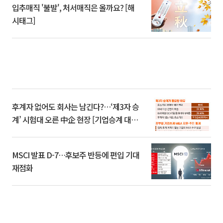
입추매직 '불발', 처서매직은 올까요? [해
시태그]
후계자 없어도 회사는 남긴다?…‘제3자 승
계’ 시험대 오른 中企 현장 [기업승계 대전
환]
MSCI 발표 D-7…후보주 반등에 편입 기대
재점화