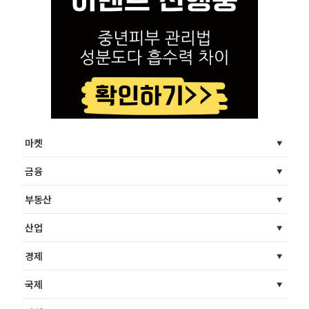
마켓
금융
부동산
산업
경제
국제