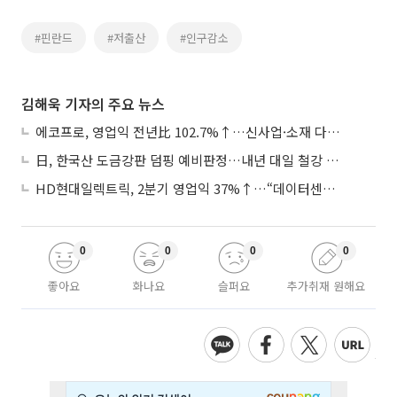
#핀란드
#저출산
#인구감소
김해욱 기자의 주요 뉴스
에코프로, 영업익 전년比 102.7%↑…신사업·소재 다각화 박차
日, 한국산 도금강판 덤핑 예비판정…내년 대일 철강 수출 ‘빨간불’
HD현대일렉트릭, 2분기 영업익 37%↑…“데이터센터 사업, 새로운 성장 축”
0
0
0
0
좋아요
화나요
슬퍼요
추가취재 원해요