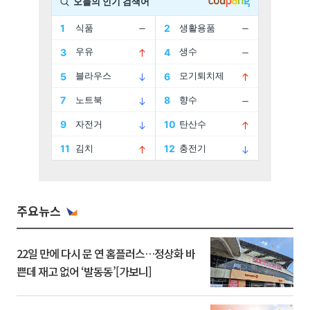
주요뉴스
22일 만에 다시 문 연 홈플러스…정상화 바
쁜데 재고 없어 ‘발동동’[가보니]