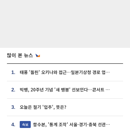
많이 본 뉴스
태풍 '돌핀' 오키나와 접근…일본기상청 경로 업데이트
1.
빅뱅, 20주년 기념 '새 뱅봉' 선보인다⋯콘서트 앞두고 팝업 개최
2.
오늘은 절기 '입추', 뜻은?
3.
합수본, '통계 조작' 서울·경기·충북 선관위 등 추가 압수수색
속보
4.