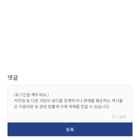
댓글
0 / 300