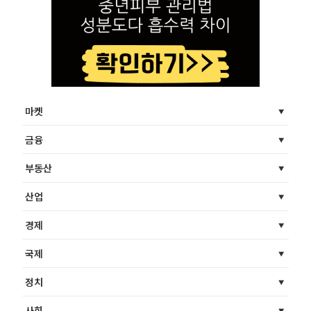
마켓
금융
부동산
산업
경제
국제
정치
사회