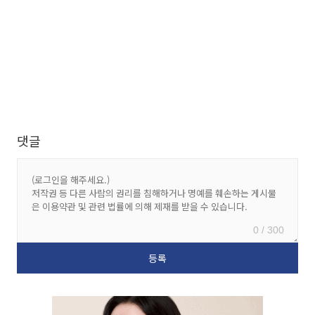
댓글
0 / 300