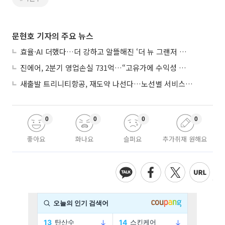
문현호 기자의 주요 뉴스
효율·AI 더했다…더 강하고 알뜰해진 ‘더 뉴 그랜저 하이브리드’
진에어, 2분기 영업손실 731억…“고유가에 수익성 악화”
새출발 트리니티항공, 재도약 나선다…노선별 서비스 차별화
0
0
0
0
좋아요
화나요
슬퍼요
추가취재 원해요