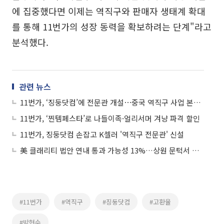
에 집중했다면 이제는 역직구와 판매자 생태계 확대
를 통해 11번가의 성장 동력을 확보하려는 단계"라고
분석했다.
관련 뉴스
11번가, ‘징둥닷컴’에 전문관 개설⋯중국 역직구 사업 본격화
11번가, ‘찐템페스타’로 나들이족·얼리서머 겨냥 파격 할인
11번가, 징둥닷컴 손잡고 K셀러 '역직구 전문관' 신설
美 클래리티 법안 연내 통과 가능성 13%…상원 문턱서 제동
#11번가
#역직구
#징둥닷컴
#고환율
#박현수