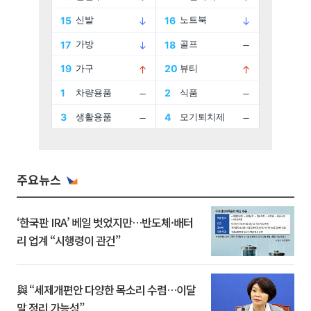
주요뉴스
‘한국판 IRA’ 베일 벗었지만…반도체·배터
리 업계 “시행령이 관건”
與 “세제개편안 다양한 목소리 수렴…이달
말 정리 가능성”