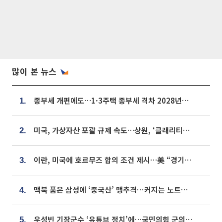
많이 본 뉴스
종부세 개편에도…1·3주택 종부세 격차 2028년부터 확대
1.
미국, 가상자산 포괄 규제 속도…상원, ‘클래리티법’ 9월 절차투표 추진
2.
이란, 미국에 호르무즈 합의 조건 제시…美 “경기 아직 안 끝나” [종합]
3.
맥북 품은 삼성에 ‘중국산’ 맹추격⋯커지는 노트북 OLED 시장
4.
우성빈 기장군수 ‘유튜브 정치’에…국민의힘 군의원들 집단 반발
5.