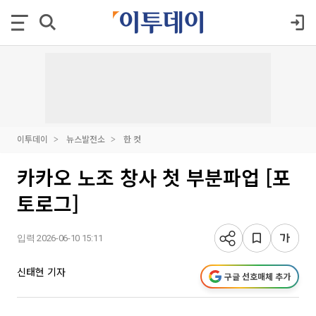
이투데이
뉴스발전소
한 컷
카카오 노조 창사 첫 부분파업 [포
토로그]
입력 2026-06-10 15:11
신태현 기자
구글 선호매체 추가