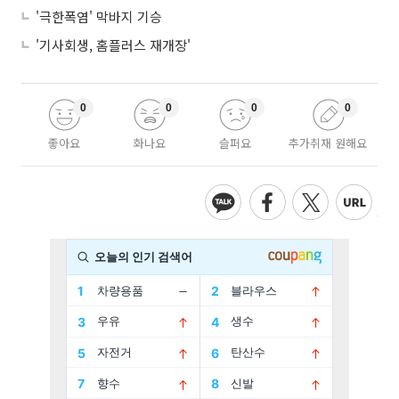
'극한폭염' 막바지 기승
'기사회생, 홈플러스 재개장'
0
0
0
0
좋아요
화나요
슬퍼요
추가취재 원해요