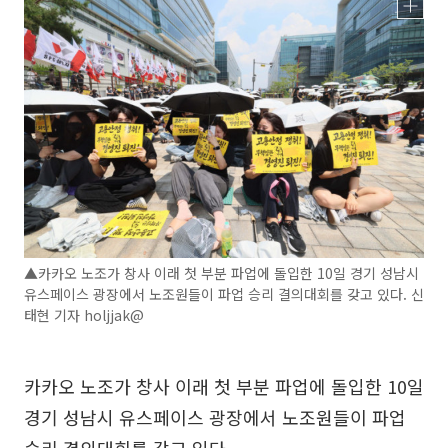
▲카카오 노조가 창사 이래 첫 부분 파업에 돌입한 10일 경기 성남시
유스페이스 광장에서 노조원들이 파업 승리 결의대회를 갖고 있다. 신
태현 기자 holjjak@
카카오 노조가 창사 이래 첫 부분 파업에 돌입한 10일
경기 성남시 유스페이스 광장에서 노조원들이 파업