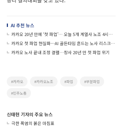
승리 결의대회를 갖고 있다.
AI 추천 뉴스
카카오 20년 만에 ‘첫 파업’… 오늘 5개 계열사 노조 4시간 부분 파업
카카오 첫 파업 현실화⋯AI 골든타임 흔드는 노사 리스크 전면전
카카오 노사 끝내 조정 결렬…창사 20년 만 첫 파업 위기
#카카오
#카카오노조
#파업
#부분파업
#민주노총
신태현 기자의 주요 뉴스
극한 폭염의 붉은 마침표