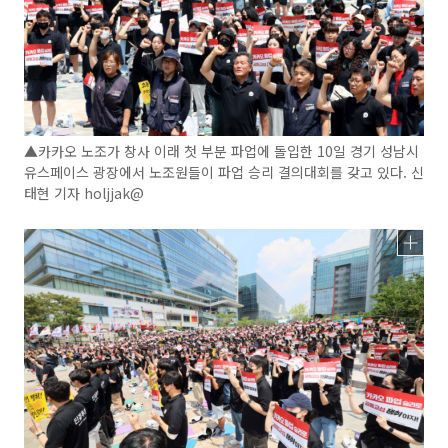
▲카카오 노조가 창사 이래 첫 부분 파업에 돌입한 10일 경기 성남시
유스페이스 광장에서 노조원들이 파업 승리 결의대회를 갖고 있다. 신
태현 기자 holjjak@