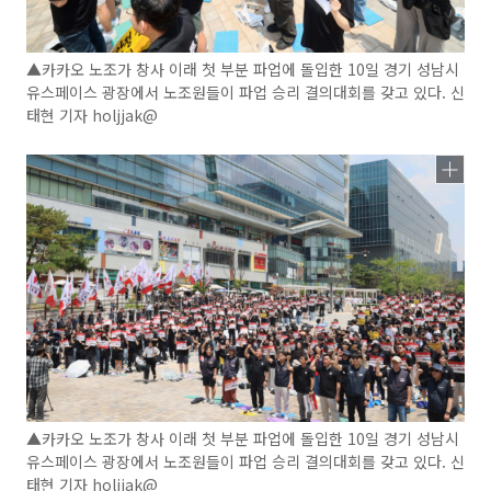
▲카카오 노조가 창사 이래 첫 부분 파업에 돌입한 10일 경기 성남시
유스페이스 광장에서 노조원들이 파업 승리 결의대회를 갖고 있다. 신
태현 기자 holjjak@
▲카카오 노조가 창사 이래 첫 부분 파업에 돌입한 10일 경기 성남시
유스페이스 광장에서 노조원들이 파업 승리 결의대회를 갖고 있다. 신
태현 기자 holjjak@