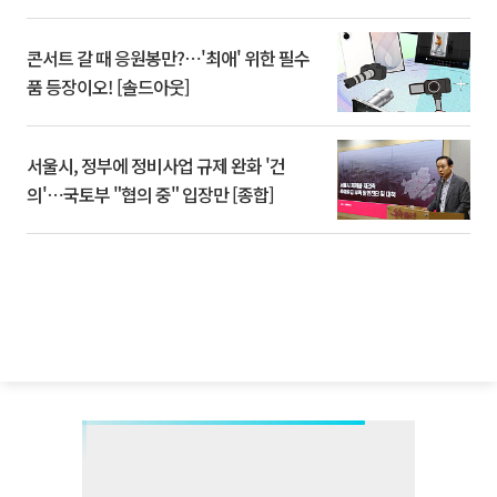
콘서트 갈 때 응원봉만?⋯'최애' 위한 필수
품 등장이오! [솔드아웃]
서울시, 정부에 정비사업 규제 완화 '건
의'⋯국토부 "협의 중" 입장만 [종합]