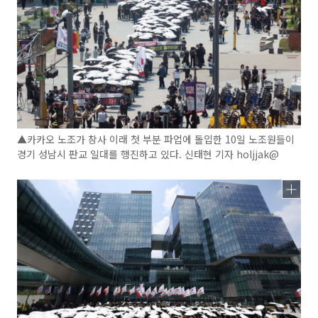
▲카카오 노조가 창사 이래 첫 부분 파업에 돌입한 10일 노조원들이
경기 성남시 판교 일대를 행진하고 있다. 신태현 기자 holjjak@