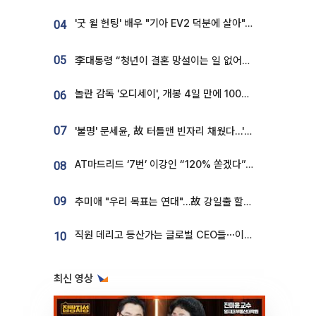
'굿 윌 헌팅' 배우 "기아 EV2 덕분에 살아"…교통사고 후 안전성 극찬
04
05
李대통령 “청년이 결혼 망설이는 일 없어야...제도상 불이익 조사”
놀란 감독 '오디세이', 개봉 4일 만에 100만 돌파⋯'왕사남' 보다 빠르다
06
07
'불명' 문세윤, 故 터틀맨 빈자리 채웠다…'거북이' 눈물의 최종 우승
AT마드리드 ‘7번’ 이강인 “120% 쏟겠다”⋯시메오네 감독 “필요한 선수”
08
09
추미애 "우리 목표는 연대"…故 강일출 할머니 흉상 제막
직원 데리고 등산가는 글로벌 CEO들⋯이유 있었네
10
최신 영상