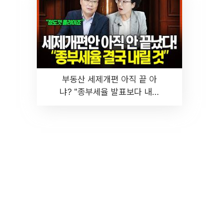
부동산 세제개편 아직 끝 아
냐? "종부세율 발표보다 내릴
것" 장기거주·양도세 전망 I 집
땅지성 I 김인만, 진미윤