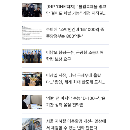
[K·IP ‘ONE’터치] “불법복제물 링크
만 걸어도 처벌 가능” 개정 저작권
법 어떻게 바뀌었나
추미애 "소방인건비 1조1000억 중
중앙정부는 800억뿐"
이남오 함평군수, 군공항 소음피해
함평 보상 요구
이상일 시장, 다낭 국제무대 올랐
다…"용인, 세계 최대 반도체 도시
된다"
'개편 전 마지막 수능' D-100⋯남은
기간 성적 올릴 전략은
서울 지하철 이용환경 개선⋯일상에
서 체감할 수 있는 변화 만든다