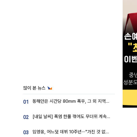
많이 본 뉴스
동해안은 시간당 80㎜ 폭우, 그 외 지역은 폭염…‘극과 극 날씨’
01
[내일 날씨] 폭염 한풀 꺾여도 무더위 계속⋯동해안 이틀 연속 비
02
임영웅, 어느덧 데뷔 10주년⋯"가진 것 없던 시절, 내 앞엔 20명의 팬뿐"
03