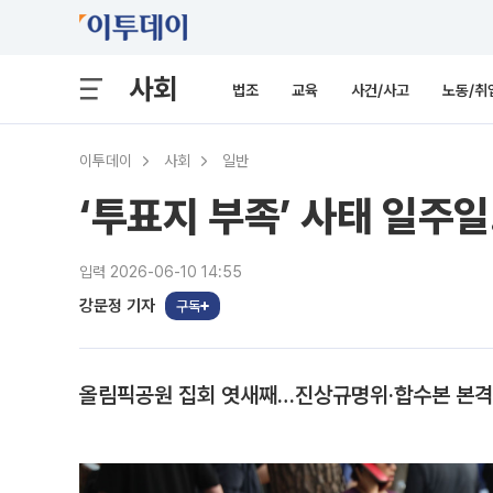
사회
법조
교육
사건/사고
노동/취
이투데이
사회
일반
‘투표지 부족’ 사태 일주
입력 2026-06-10 14:55
강문정 기자
구독
올림픽공원 집회 엿새째…진상규명위·합수본 본격