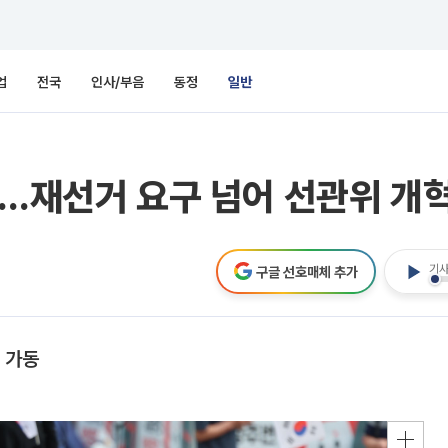
업
전국
인사/부음
동정
일반
일…재선거 요구 넘어 선관위 개
기사
구글 선호매체 추가
 가동