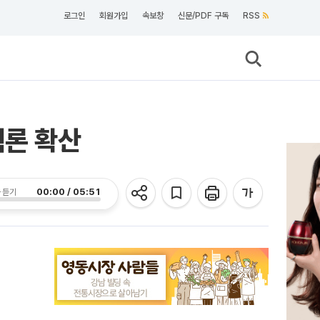
로그인
회원가입
속보창
신문/PDF 구독
RSS
혁론 확산
00:00 / 05:51
 듣기