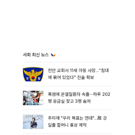
사회 최신 뉴스
천안 교회서 11세 아동 사망…“침대
에 묶여 있었다” 진술 확보
폭염에 온열질환자 속출⋯하루 202
명 응급실 찾고 3명 숨져
추미애 "우리 목표는 연대"…故 강
일출 할머니 흉상 제막