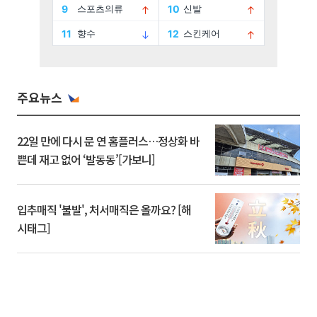
주요뉴스
22일 만에 다시 문 연 홈플러스…정상화 바
쁜데 재고 없어 ‘발동동’[가보니]
입추매직 '불발', 처서매직은 올까요? [해
시태그]