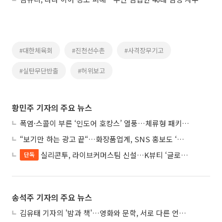
#대한체육회
#진천선수촌
#사격장무기고
#실탄무단반출
#허위보고
황민주 기자의 주요 뉴스
폭염·스콜이 부른 ‘인도어 호캉스’ 열풍…체류형 패키지 뜬다
“보기만 하는 광고 끝“…화장품업계, SNS 홍보도 ‘참여형 콘텐츠’로 변모
실리콘투, 라이브커머스팀 신설…K뷰티 ‘글로벌 판매망’ 확대
단독
송석주 기자의 주요 뉴스
김유태 기자의 '밤과 책'…영화와 문학, 서로 다른 언어를 읽다