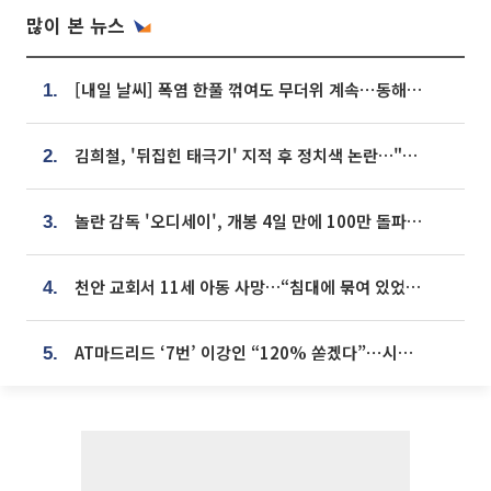
많이 본 뉴스
[내일 날씨] 폭염 한풀 꺾여도 무더위 계속⋯동해안 이틀 연속 비
1.
김희철, '뒤집힌 태극기' 지적 후 정치색 논란…"좌우 떠나 우리나라 국기"
2.
놀란 감독 '오디세이', 개봉 4일 만에 100만 돌파⋯'왕사남' 보다 빠르다
3.
천안 교회서 11세 아동 사망…“침대에 묶여 있었다” 진술 확보
4.
AT마드리드 ‘7번’ 이강인 “120% 쏟겠다”⋯시메오네 감독 “필요한 선수”
5.