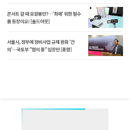
콘서트 갈 때 응원봉만?⋯'최애' 위한 필수
품 등장이오! [솔드아웃]
서울시, 정부에 정비사업 규제 완화 '건
의'⋯국토부 "협의 중" 입장만 [종합]