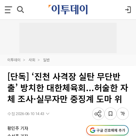
이투데이
사회
일반
[단독] ‘진천 사격장 실탄 무단반
출’ 방치한 대한체육회...허술한 자
체 조사·실무자만 중징계 도마 위
수정 2026-06-10 14:43
황민주 기자
구글 선호매체 추가