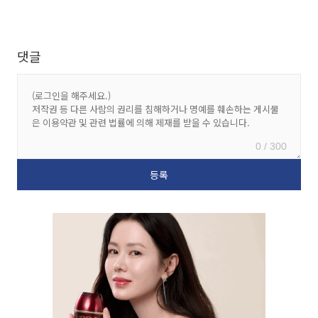
댓글
0 / 300