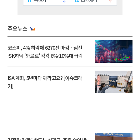
주요뉴스
코스피, 4% 하락에 6270선 마감…삼전
·SK하닉 '와르르' 각각 6%·10%대 급락
ISA 계좌, 5년마다 깨라고요? [이슈크래
커]