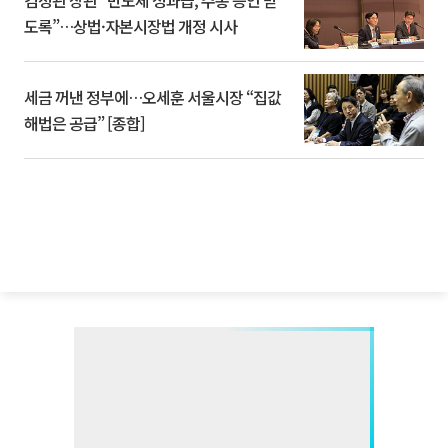
김정관 장관 “반도체 성과급, 주총 승인 받
도록”…상법·자본시장법 개정 시사
세금 꺼낸 정부에…오세훈 서울시장 “집값
해법은 공급” [종합]