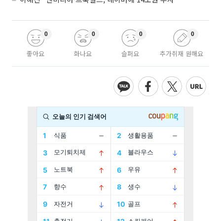
0
0
0
0
좋아요
화나요
슬퍼요
추가취재 원해요