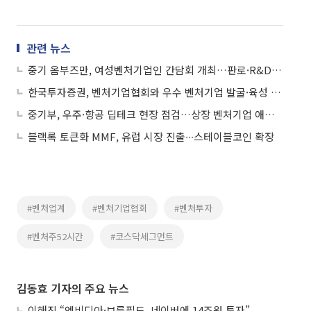
관련 뉴스
중기 옴부즈만, 여성벤처기업인 간담회 개최…판로·R&D 애로 청취
한국투자증권, 벤처기업협회와 우수 벤처기업 발굴·육성 위한 MOU 체결
중기부, 우주·항공 딥테크 현장 점검…상장 벤처기업 애로 청취
블랙록 토큰화 MMF, 유럽 시장 진출∙∙∙스테이블코인 확장
#벤처업계
#벤처기업협회
#벤처투자
#벤처주52시간
#코스닥세그먼트
김동효 기자의 주요 뉴스
이해진 “엔비디아·브룩필드, 네이버에 14조원 투자”