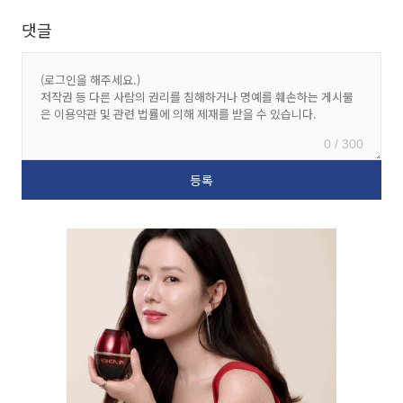
댓글
0 / 300