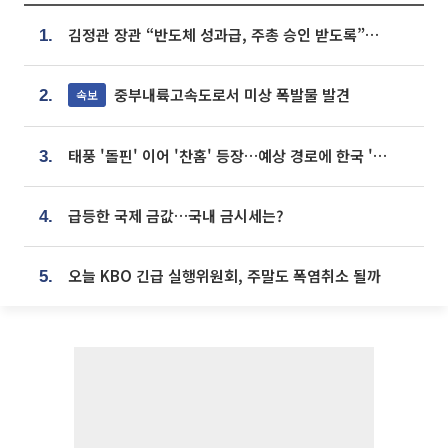
김정관 장관 “반도체 성과급, 주총 승인 받도록”…상법·자본시장법 개정 시사
1.
중부내륙고속도로서 미상 폭발물 발견
속보
2.
태풍 '돌핀' 이어 '찬홈' 등장…예상 경로에 한국 '한숨'
3.
급등한 국제 금값…국내 금시세는?
4.
오늘 KBO 긴급 실행위원회, 주말도 폭염취소 될까
5.