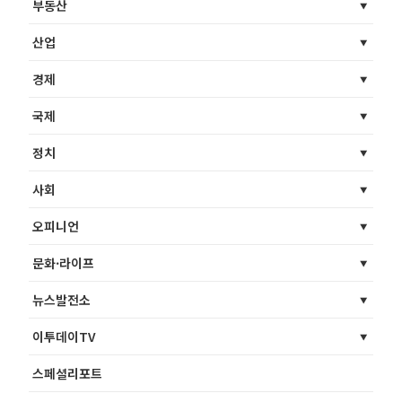
부동산
산업
경제
국제
정치
사회
오피니언
문화·라이프
뉴스발전소
이투데이TV
스페셜리포트