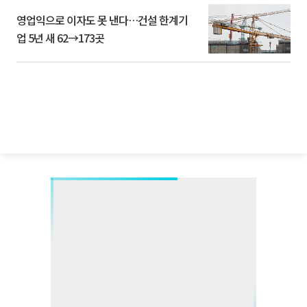
영업익으로 이자도 못 낸다…건설 한계기
업 5년 새 62→173곳