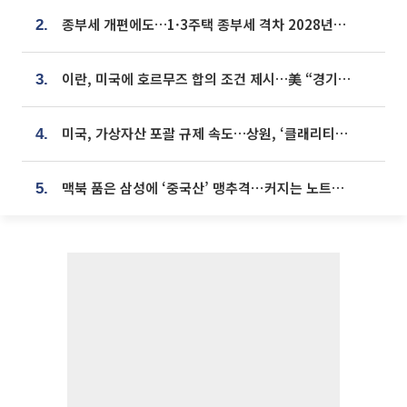
종부세 개편에도…1·3주택 종부세 격차 2028년부터 확대
2.
이란, 미국에 호르무즈 합의 조건 제시…美 “경기 아직 안 끝나” [종합]
3.
미국, 가상자산 포괄 규제 속도…상원, ‘클래리티법’ 9월 절차투표 추진
4.
맥북 품은 삼성에 ‘중국산’ 맹추격⋯커지는 노트북 OLED 시장
5.