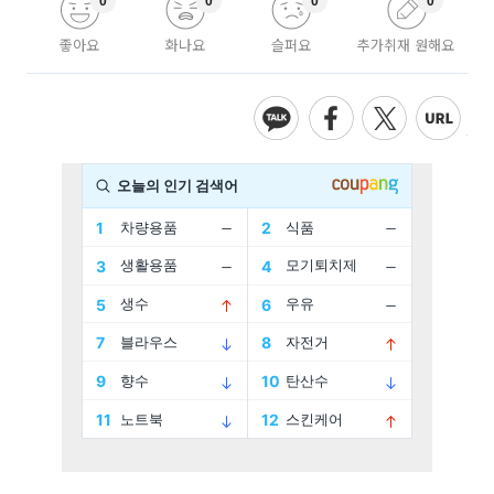
0
0
0
0
좋아요
화나요
슬퍼요
추가취재 원해요