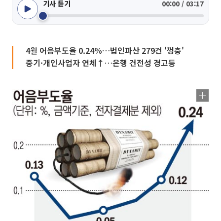
기사 듣기
00:00 / 03:17
4월 어음부도율 0.24%…법인파산 279건 '껑충'
중기·개인사업자 연체↑…은행 건전성 경고등