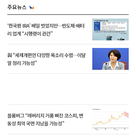
주요뉴스
‘한국판 IRA’ 베일 벗었지만…반도체·배터
리 업계 “시행령이 관건”
與 “세제개편안 다양한 목소리 수렴…이달
말 정리 가능성”
블룸버그 “레버리지 거품 빠진 코스피, 변
동성 최악 국면 지났을 가능성”