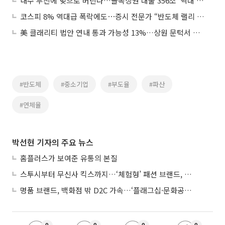
내수 부진에 빚으로 버틴다…골목상권 대출 356조 '역대 최대'
코스피 8% 역대급 폭락에도⋯증시 전문가 “반도체 랠리 안 꺾였다”
美 클래리티 법안 연내 통과 가능성 13%…상원 문턱서 제동
#반도체
#중소기업
#부도율
#파산
#연체율
박선현 기자의 주요 뉴스
홈플러스가 보여준 유통의 본질
스투시부터 무신사 킥스까지…‘체험형’ 패션 브랜드, 잇단 제주행
명품 브랜드, 백화점 밖 D2C 가속…‘플래그십·문화공간’ 전략 눈길