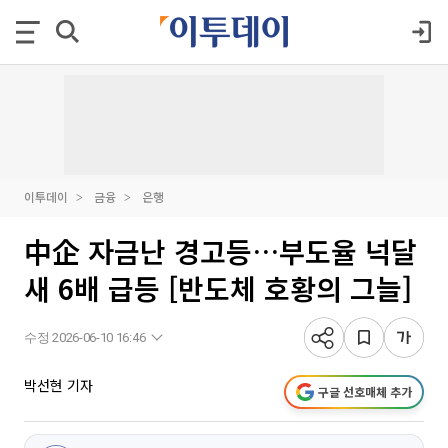
이투데이
금융
은행
中企 자금난 경고등…부도율 넉달
새 6배 급등 [반도체 호황의 그늘]
수정 2026-06-10 16:46
박선현 기자
구글 선호매체 추가