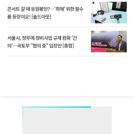
콘서트 갈 때 응원봉만?⋯'최애' 위한 필수
품 등장이오! [솔드아웃]
서울시, 정부에 정비사업 규제 완화 '건
의'⋯국토부 "협의 중" 입장만 [종합]