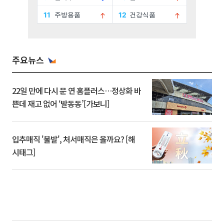
주요뉴스
22일 만에 다시 문 연 홈플러스…정상화 바
쁜데 재고 없어 ‘발동동’[가보니]
입추매직 '불발', 처서매직은 올까요? [해
시태그]