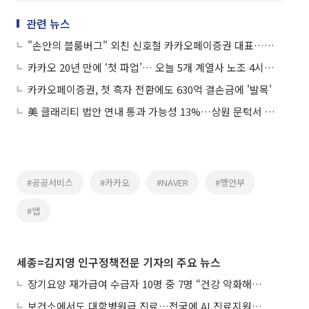
관련 뉴스
"손안의 블룸버그" 외친 신호철 카카오페이증권 대표…실상은 전산 장애 '고질병'
카카오 20년 만에 ‘첫 파업’… 오늘 5개 계열사 노조 4시간 부분 파업
카카오페이증권, 첫 흑자 전환에도 630억 결손금에 '발목'
美 클래리티 법안 연내 통과 가능성 13%…상원 문턱서 제동
#공공서비스
#카카오
#NAVER
#행안부
#앱
세종=김지영 인구정책전문 기자의 주요 뉴스
장기요양 재가급여 수급자 10명 중 7명 “건강 악화해도 집에서”
보건소에서도 대학병원급 진료…전국에 AI 진료지원도구 보급