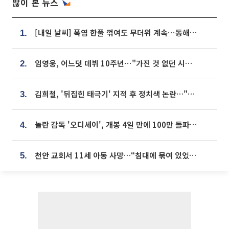
많이 본 뉴스
[내일 날씨] 폭염 한풀 꺾여도 무더위 계속⋯동해안 이틀 연속 비
1.
임영웅, 어느덧 데뷔 10주년⋯"가진 것 없던 시절, 내 앞엔 20명의 팬뿐"
2.
김희철, '뒤집힌 태극기' 지적 후 정치색 논란…"좌우 떠나 우리나라 국기"
3.
놀란 감독 '오디세이', 개봉 4일 만에 100만 돌파⋯'왕사남' 보다 빠르다
4.
천안 교회서 11세 아동 사망…“침대에 묶여 있었다” 진술 확보
5.