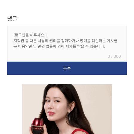
댓글
0 / 300