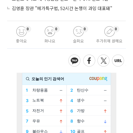
김영훈 장관 "메가특구법, 52시간 논쟁이 과잉 대표돼"
0
0
0
0
좋아요
화나요
슬퍼요
추가취재 원해요